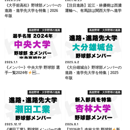
《大手前高松》野球部メンバーの
【注目進路】近江・林優樹は西濃
進路・進学先大学を特集｜2026
運輸へ、有馬諒は関西大学へ進学
年版
高校野球・大学野球の進路
高校野球・大学野球の進路
2026.1.1
2025.6.2
《メンバー》中央大学 野球部 選
《大分雄城台》野球部メンバーの
手一覧2024年
…
進路・進学先大学を特集｜2025
年版
高校野球・大学野球の進路
高校野球・大学野球の進路
2025.12.17
2026.8.1
《瀬田工業》野球部メンバーの進
【2026年】杏林大学 野球部
新