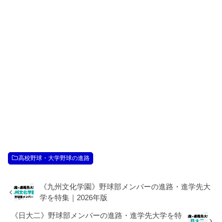
高校野球・大学野球の進路
《九州文化学園》野球部メンバーの進路・進学先大
学を特集｜2026年版
《日大二》野球部メンバーの進路・進学先大学を特