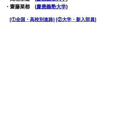
・齋藤菜都 (
慶應義塾大学
)
・
[①全国・高校別進路]
[②大学・新入部員]