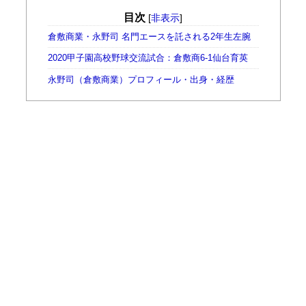
目次
[
非表示
]
倉敷商業・永野司 名門エースを託される2年生左腕
2020甲子園高校野球交流試合：倉敷商6-1仙台育英
永野司（倉敷商業）プロフィール・出身・経歴