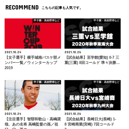
RECOMMEND
こちらの記事も人気です。
甲子園・高校野球など
甲子園・高校野球など
2021.10.24
2021.10.26
【女子選手】横手城南バスケ部メ
【試合結果】至学館(愛知) 0-7 三
ンバー一覧／ウィンターカップ
重(三重) 8回コールド 準々決勝…
2019
甲子園・高校野球など
甲子園・高校野球など
2021.10.24
2021.10.26
【注目選手】智辯和歌山・高嶋奨
【試合結果】長崎日大(長崎) 1-
哉、あの名将 高嶋監督の孫／祖
8 宮崎商業(宮崎) 7回コールド