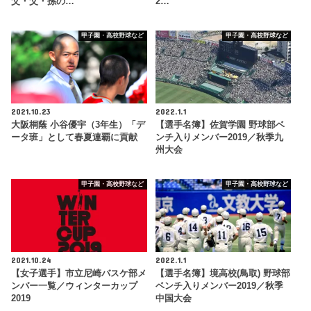
父・父・孫の…
2…
甲子園・高校野球など
甲子園・高校野球など
2021.10.23
2022.1.1
大阪桐蔭 小谷優宇（3年生）「デ
【選手名簿】佐賀学園 野球部ベ
ータ班」として春夏連覇に貢献
ンチ入りメンバー2019／秋季九
州大会
甲子園・高校野球など
甲子園・高校野球など
2021.10.24
2022.1.1
【女子選手】市立尼崎バスケ部メ
【選手名簿】境高校(鳥取) 野球部
ンバー一覧／ウィンターカップ
ベンチ入りメンバー2019／秋季
2019
中国大会