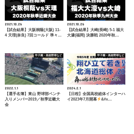
2021.10.26
2021.10.26
【試合結果】大阪桐蔭(大阪) 11-
【試合結果】大崎(長崎) 5-1 福大
4 天理(奈良) 7回コールド 準々…
大濠(福岡) 決勝戦 2020年秋…
甲子園・高校野球など
甲子園・高校野球など
2022.1.1
2024.2.1
【選手名簿】東山 野球部ベンチ
【日程】全国高校総体インターハ
入りメンバー2019／秋季近畿大
イ2023年7月開幕
&#x…
会