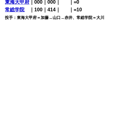
東海大甲府
｜000｜000｜
000
｜=0
常総学院
・
｜100｜414｜
000
｜=10
投手：東海大甲府＝加藤→山口→赤井、常総学院＝大川