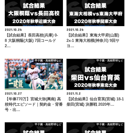
2021.10.26
2021.10.26
【試合結果】長田高校(兵庫) 0-
【試合結果】東海大甲府(山梨)
8 大阪桐蔭(大阪) 7回コールド
2x-1 東海大相模(神奈川) 9回サ
2…
ヨ…
甲子園・高校野球など
甲子園・高校野球など
2021.10.27
2021.11.2
【年俸770万】宮城大弥(興南) 高
【試合結果】仙台育英(宮城) 18-1
校時代エピソード｜契約金・背番
柴田(宮城) 決勝戦 2020年…
号・出…
甲子園・高校野球など
甲子園・高校野球など