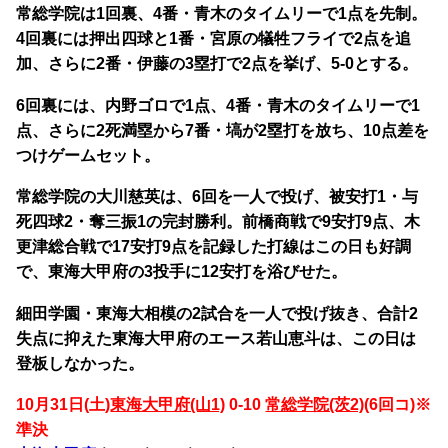
常総学院は1回裏、4番・青木のタイムリーで1点を先制。
4回裏には押出四球と1番・宮原の犠牲フライで2点を追
加、さらに2番・伊藤の3塁打で2点を挙げ、5-0とする。
6回裏には、内野ゴロで1点、4番・青木のタイムリーで1
点、さらに2死満塁から7番・塙が2塁打を放ち、10点差を
つけゲームセット。
常総学院の大川慈英は、6回を一人で投げ、被安打1・与
死四球2・奪三振1の完封勝利。前橋商戦で9安打9点、木
更津総合戦で17安打9点を記録した打線はこの日も好調
で、東海大甲府の3投手に12安打を浴びせた。
細田学園・東海大相模の2試合を一人で投げ抜き、合計2
失点に抑えた東海大甲府のエース若山恵斗は、この日は
登板しなかった。
10月31日(土)
東海大甲府(山1)
0-10
常総学院(茨2)
(6回コ)※
準決