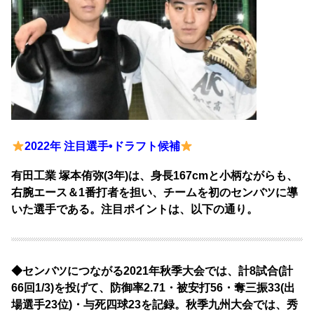
2022年 注目選手•ドラフト候補
有田工業 塚本侑弥(3年)は、身長167cmと小柄ながらも、
右腕エース＆1番打者を担い、チームを初のセンバツに導
いた選手である。注目ポイントは、以下の通り。
◆センバツにつながる2021年秋季大会では、計8試合(計
66回1/3)を投げて、防御率2.71・被安打56・奪三振33(出
場選手23位)・与死四球23を記録。秋季九州大会では、秀