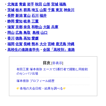
・
北海道
青森
岩手
秋田
山形
宮城
福島
・
茨城
栃木
群馬
埼玉
山梨
千葉
東京
神奈川
・
長野
新潟
富山
石川
福井
・
静岡
愛知
岐阜
三重
・
滋賀
京都
奈良
和歌山
大阪
兵庫
・
岡山
広島
鳥取
島根
山口
・
香川
徳島
高知
愛媛
・
福岡
佐賀
長崎
熊本
大分
宮崎
鹿児島
沖縄
・
高校生の進路進学先
・
全国「高校別」進路
目次
[
非表示
]
有田工業 塚本侑弥 エースで1番打者で躍動し同校初
のセンバツ出場
塚本侑弥 プロフィール経歴
各地の大会日程・結果を調べる