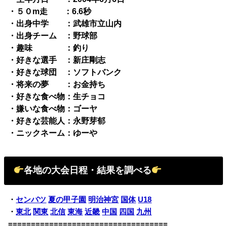
・５０m走 ：6.6秒
・出身中学 ：武雄市立山内
・出身チーム ：野球部
・趣味 ：釣り
・好きな選手 ：新庄剛志
・好きな球団 ：ソフトバンク
・将来の夢 ：お金持ち
・好きな食べ物：生チョコ
・嫌いな食べ物：ゴーヤ
・好きな芸能人：永野芽郁
・ニックネーム：ゆーや
各地の大会日程・結果を調べる
・
センバツ
夏の甲子園
明治神宮
国体
U18
・
東北
関東
北信
東海
近畿
中国
四国
九州
===================================