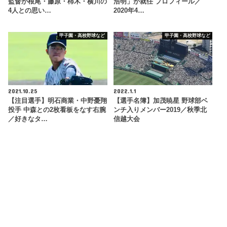
監督が根尾・藤原・柿木・横川の
浩明」が就任 プロフィール／
4人との思い…
2020年4…
甲子園・高校野球など
甲子園・高校野球など
2021.10.25
2022.1.1
【注目選手】明石商業・中野憂翔
【選手名簿】加茂暁星 野球部ベ
投手 中森との2枚看板をなす右腕
ンチ入りメンバー2019／秋季北
／好きなタ…
信越大会