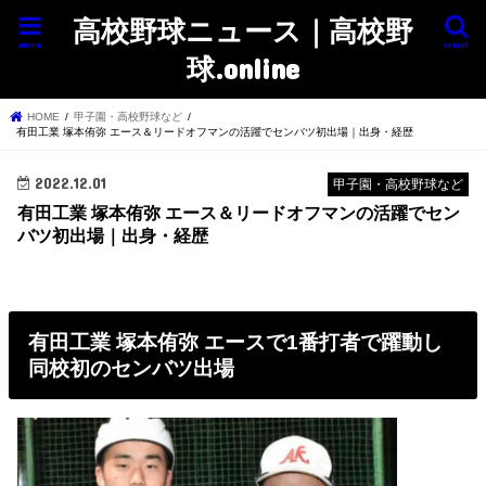
高校野球ニュース｜高校野
menu
search
球.online
HOME
甲子園・高校野球など
有田工業 塚本侑弥 エース＆リードオフマンの活躍でセンバツ初出場｜出身・経歴
2022.12.01
甲子園・高校野球など
有田工業 塚本侑弥 エース＆リードオフマンの活躍でセン
バツ初出場｜出身・経歴
有田工業 塚本侑弥 エースで1番打者で躍動し
同校初のセンバツ出場