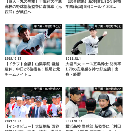
【巨人・丸の母校】千葉経大付属
【試合結果】新湊(富山) 2-9 関根
高校の野球部新監督に森博幸（元
学園(新潟) 8回コールド 202…
西武）が就任へ
甲子園・高校野球など
甲子園・高校野球など
2021.10.23
2022.12.1
【ドラフト会議】山梨学院 垣越
大垣日大 エース五島幹士 防御率
建伸、中日が5位指名！根尾と元
1.70の安定感を持つ好左腕｜出
チームメイト…
身・経歴
甲子園・高校野球など
甲子園・高校野球など
2021.10.23
2021.10.27
【インタビュー】大阪桐蔭 西谷
横浜高校 野球部 新監督に「村田