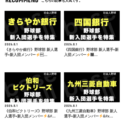
こちらの記事も人気です。
社会人野球
社会人野球
2026.8.1
2026.8.1
《きらやか銀行》野球部 新人選
《四国銀行》野球部 新人選手•新
手•新入団メンバー
…
入団メンバー
࿠…
社会人野球
社会人野球
2026.8.1
2026.8.1
《伯和ビクトリーズ》野球部 新
《九州三菱自動車》野球部 新人
人選手•新入団メンバー
&#…
選手•新入団メンバー
&#x…