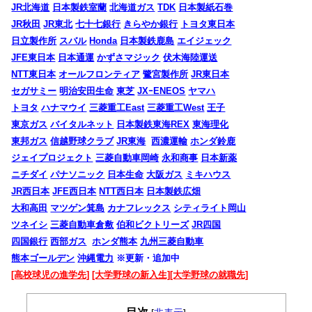
JR北海道
日本製鉄室蘭
北海道ガス
TDK
日本製紙石巻
JR秋田
JR東北
七十七銀行
きらやか銀行
トヨタ東日本
日立製作所
スバル
Honda
日本製鉄鹿島
エイジェック
JFE東日本
日本通運
かずさマジック
伏木海陸運送
NTT東日本
オールフロンティア
鷺宮製作所
JR東日本
セガサミー
明治安田生命
東芝
JXｰENEOS
ヤマハ
トヨタ
ハナマウイ
三菱重工East
三菱重工West
王子
東京ガス
バイタルネット
日本製鉄東海REX
東海理化
東邦ガス
信越野球クラブ
JR東海
西濃運輸
ホンダ鈴鹿
ジェイプロジェクト
三菱自動車岡崎
永和商事
日本新薬
ニチダイ
パナソニック
日本生命
大阪ガス
ミキハウス
JR西日本
JFE西日本
NTT西日本
日本製鉄広畑
大和高田
マツゲン箕島
カナフレックス
シティライト岡山
ツネイシ
三菱自動車倉敷
伯和ビクトリーズ
JR四国
四国銀行
西部ガス
ホンダ熊本
九州三菱自動車
熊本ゴールデン
沖縄電力
※更新・追加中
[高校球児の進学先]
[大学野球の新入生]
[大学野球の就職先]