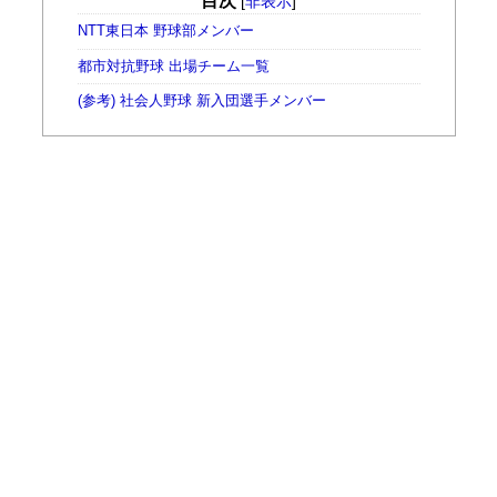
目次
[
非表示
]
NTT東日本 野球部メンバー
都市対抗野球 出場チーム一覧
(参考) 社会人野球 新入団選手メンバー