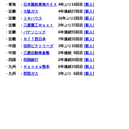
・東海 ：
日本製鉄東海ＲＥＸ
4年ぶり14回目
[新人]
・近畿 ：
大阪ガス
4年連続27回目
[新人]
・近畿 ：
ミキハウス
16年ぶり2回目
[新人]
・近畿 ：
三菱重工Ｗｅｓｔ
2年ぶり37回目
[新人]
・近畿 ：
パナソニック
6年連続55回目
[新人]
・近畿 ：
ＮＴＴ西日本
7年連続32回目
[新人]
・中国 ：
伯和ビクトリーズ
3年ぶり10回目
[新人]
・中国 ：
三菱自動車倉敷
2年連続
0
9回目
[新人]
・四国 ：
四国銀行
2年連続20回目
[新人]
・九州 ：
Ｈｏｎｄａ熊本
6年連続15回目
[新人]
・九州 ：
西部ガス
2年ぶり
0
6回目
[新人]