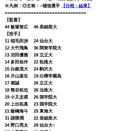
※凡例：◎主将・○補強選手
【日程・結果】
===============================
【監督】
44 飯塚智広 46 亜細亜大
【投手】
11 稲毛田渉 24 仙台大
12 大竹飛鳥 36 関東学院大
13 沼田優雅 28 立正大
14 多田祐作 22 拓殖大
15 白銀滉大 24 駒沢大
16 片山楽生 19 白樺学園高
17 堀誠 26 立正大
18 熊谷拓也 26 法政大
19 小又圭甫 26 国学院大
20 上出拓真 23 国学院大
21 飯嶋海斗 25 東海大
31 諸隈潤 22 亜細亜大
34 野口亮太 28 仙台大○