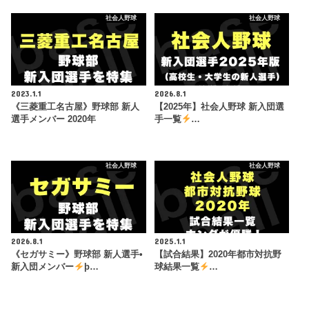
社会人野球
社会人野球
2023.1.1
2026.8.1
《三菱重工名古屋》野球部 新人
【2025年】社会人野球 新入団選
選手メンバー 2020年
手一覧
…
社会人野球
社会人野球
2026.8.1
2025.1.1
《セガサミー》野球部 新人選手•
【試合結果】2020年都市対抗野
新入団メンバー
þ…
球結果一覧
…