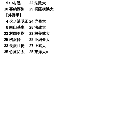
0
9 中村迅 22 法政大
10 喜納淳弥 29 桐蔭横浜大
【外野手】
0
4 火ノ浦明正 24 専修大
0
8 向山基生 25 法政大
23 村岡勇樹 23 桜美林大
25 桝沢怜 28 亜細亜大
33 長沢壮徒 27 上武大
35 竹原祐太 25 東洋大○