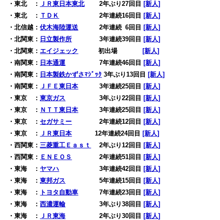
・東北 ：
ＪＲ東日本東北
2年ぶり27回目
[新人]
・東北 ：
ＴＤＫ
2年連続16回目
[新人]
・北信越：
伏木海陸運送
2年連続
0
6回目
[新人]
・北関東：
日立製作所
3年連続39回目
[新人]
・北関東：
エイジェック
0
初出場
000
[新人]
・南関東：
日本通運
7年連続46回目
[新人]
・南関東：
日本製鉄かずさﾏｼﾞｯｸ
3年ぶり13回目
[新人]
・南関東：
ＪＦＥ東日本
3年連続25回目
[新人]
・東京 ：
東京ガス
3年ぶり22回目
[新人]
・東京 ：
ＮＴＴ東日本
3年連続25回目
[新人]
・東京 ：
セガサミー
2年連続12回目
[新人]
・東京 ：
ＪＲ東日本
12年連続24回目
[新人]
・西関東：
三菱重工Ｅａｓｔ
2年ぶり12回目
[新人]
・西関東：
ＥＮＥＯＳ
2年連続51回目
[新人]
・東海 ：
ヤマハ
3年連続42回目
[新人]
・東海 ：
東邦ガス
5年連続15回目
[新人]
・東海 ：
トヨタ自動車
7年連続23回目
[新人]
・東海 ：
西濃運輸
3年ぶり38回目
[新人]
・東海 ：
ＪＲ東海
2年ぶり30回目
[新人]