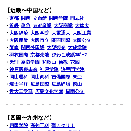
【近畿〜中国など】
・
京都
関西
立命館
関西学院
同志社
・
近畿
龍谷
京都産業
大阪商業
大体大
・
大阪経済
大阪学院
大電通大
大阪工業
・
大阪産業
大阪市立
関西国際
大阪公立
・
阪南
関西外国語
大阪観光
太成学院
・
羽衣国際
京都先端
びわこ成蹊ｽﾎﾟｰﾂ
・
天理
奈良学園
和歌山
佛教
花園
・
神戸医療未来
神戸学院
追手門学院
・
岡山理科
岡山商科
吉備国際
東亜
・
環太平洋
広島国際
広島経済
徳山
・
近大工学部
広島文化学園
周南公立
【四国〜九州など】
・
四国学院
高知工科
聖カタリナ