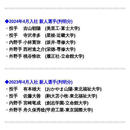
◆2024年4月入社 新人選手(判明分)
・投手 吉山朝陽 (美里工-富士大学)
・投手 寺沢孝多 (星稜-近畿大学)
・内野手 小林寛弥 (坂井-専修大学)
・外野手 西村進之介(栄徳-専修大学)
・外野手 桃谷惟吹 (履正社-立命館大学)
◆2023年4月入社 新人選手(判明分)
・投手 有本雄大 (おかやま山陽-東北福祉大学)
・投手 佐藤大善 (駒大苫小牧-東北福祉大学)
・内野手 宮崎竜成 (創志学園-立命館大学)
・外野手 舟久保秀稔(甲府工業-東京国際大学)