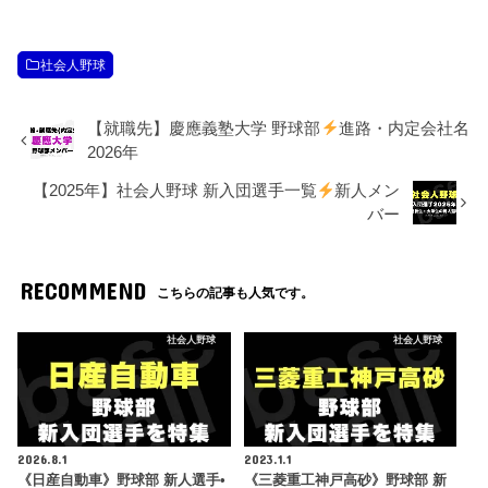
社会人野球
【就職先】慶應義塾大学 野球部
進路・内定会社名
2026年
【2025年】社会人野球 新入団選手一覧
新人メン
バー
RECOMMEND
こちらの記事も人気です。
社会人野球
社会人野球
2026.8.1
2023.1.1
《日産自動車》野球部 新人選手•
《三菱重工神戸高砂》野球部 新