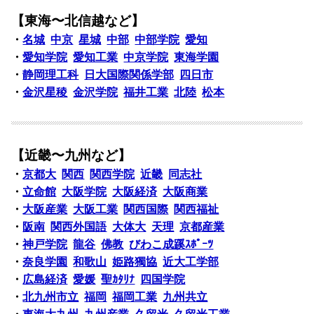
【東海〜北信越など】
・
名城
中京
星城
中部
中部学院
愛知
・
愛知学院
愛知工業
中京学院
東海学園
・
静岡理工科
日大国際関係学部
四日市
・
金沢星稜
金沢学院
福井工業
北陸
松本
【近畿〜九州など】
・
京都大
関西
関西学院
近畿
同志社
・
立命館
大阪学院
大阪経済
大阪商業
・
大阪産業
大阪工業
関西国際
関西福祉
・
阪南
関西外国語
大体大
天理
京都産業
・
神戸学院
龍谷
佛教
びわこ成蹊ｽﾎﾟｰﾂ
・
奈良学園
和歌山
姫路獨協
近大工学部
・
広島経済
愛媛
聖ｶﾀﾘﾅ
四国学院
・
北九州市立
福岡
福岡工業
九州共立