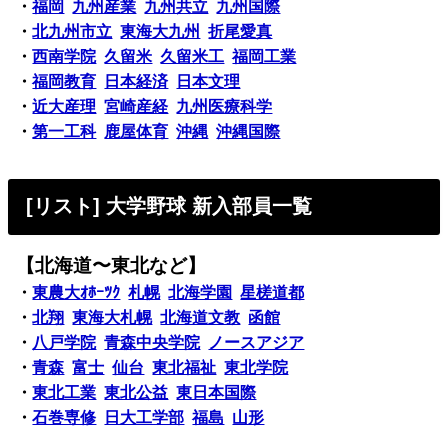
・
福岡
九州産業
九州共立
九州国際
・
北九州市立
東海大九州
折尾愛真
・
西南学院
久留米
久留米工
福岡工業
・
福岡教育
日本経済
日本文理
・
近大産理
宮崎産経
九州医療科学
・
第一工科
鹿屋体育
沖縄
沖縄国際
[リスト] 大学野球 新入部員一覧
【北海道〜東北など】
・
東農大ｵﾎｰﾂｸ
札幌
北海学園
星槎道都
・
北翔
東海大札幌
北海道文教
函館
・
八戸学院
青森中央学院
ノースアジア
・
青森
富士
仙台
東北福祉
東北学院
・
東北工業
東北公益
東日本国際
・
石巻専修
日大工学部
福島
山形