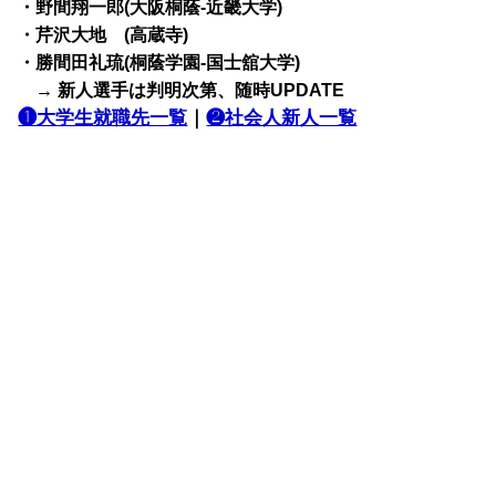
・野間翔一郎(大阪桐蔭-近畿大学)
・芹沢大地 (高蔵寺)
・勝間田礼琉(桐蔭学園-国士舘大学)
→ 新人選手は判明次第、随時UPDATE
❶大学生就職先一覧
｜
❷社会人新人一覧