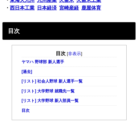
・
東海大九州
九州産業
久留米
久留米工業
・
西日本工業
日本経済
宮崎産経
鹿屋体育
目次
目次
[
非表示
]
ヤマハ 野球部 新人選手
[過去]
[リスト] 社会人野球 新人選手一覧
[リスト] 大学野球 就職先一覧
[リスト] 大学野球 新入部員一覧
目次