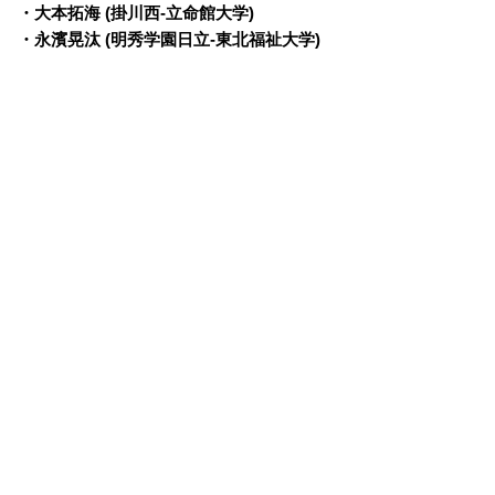
・大本拓海 (掛川西-立命館大学)
・永濱晃汰 (明秀学園日立-東北福祉大学)