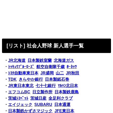
[リスト] 社会人野球 新人選手一覧
・
JR北海道
日本製鉄室蘭
北海道ガス
・
ﾄｯｷｭｳﾌﾞﾙｰﾛｰｽﾞ
航空自衛隊千歳
ﾎｰﾈｯﾂ
・
ﾄﾖﾀ自動車東日本
JR盛岡
山二
JR秋田
・
TDK
きらやか銀行
日本製紙石巻
・
JR東日本東北
七十七銀行
ﾏﾙﾊﾝ北日本
・
エフコムBC
日立製作所
日本製鉄鹿島
・
茨城ﾄﾖﾍﾟｯﾄ
茨城日産
全足利クラブ
・
エイジェック
SUBARU
日本通運
・
日本製鉄かずさマジック
JFE東日本