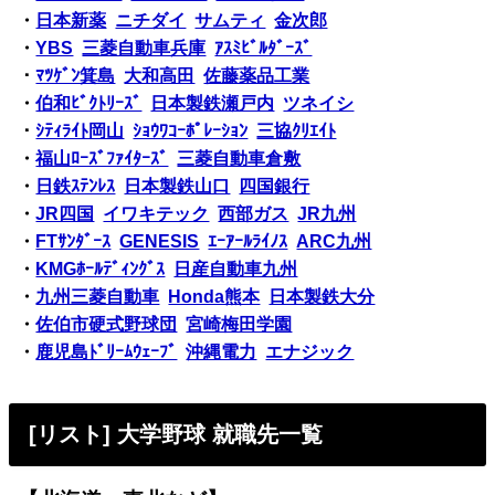
・
日本新薬
ニチダイ
サムティ
金次郎
・
YBS
三菱自動車兵庫
ｱｽﾐﾋﾞﾙﾀﾞｰｽﾞ
・
ﾏﾂｹﾞﾝ箕島
大和高田
佐藤薬品工業
・
伯和ﾋﾞｸﾄﾘｰｽﾞ
日本製鉄瀬戸内
ツネイシ
・
ｼﾃｨﾗｲﾄ岡山
ｼｮｳﾜｺｰﾎﾟﾚｰｼｮﾝ
三協ｸﾘｴｲﾄ
・
福山ﾛｰｽﾞﾌｧｲﾀｰｽﾞ
三菱自動車倉敷
・
日鉄ｽﾃﾝﾚｽ
日本製鉄山口
四国銀行
・
JR四国
イワキテック
西部ガス
JR九州
・
FTｻﾝﾀﾞｰｽ
GENESIS
ｴｰｱｰﾙﾗｲﾉｽ
ARC九州
・
KMGﾎｰﾙﾃﾞｨﾝｸﾞｽ
日産自動車九州
・
九州三菱自動車
Honda熊本
日本製鉄大分
・
佐伯市硬式野球団
宮崎梅田学園
・
鹿児島ﾄﾞﾘｰﾑｳｪｰﾌﾞ
沖縄電力
エナジック
[リスト] 大学野球 就職先一覧