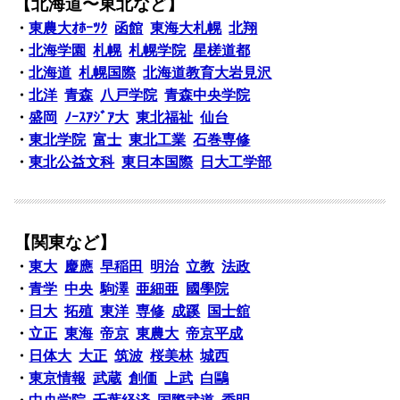
【北海道〜東北など】
・
東農大ｵﾎｰﾂｸ
函館
東海大札幌
北翔
・
北海学園
札幌
札幌学院
星槎道都
・
北海道
札幌国際
北海道教育大岩見沢
・
北洋
青森
八戸学院
青森中央学院
・
盛岡
ﾉｰｽｱｼﾞｱ大
東北福祉
仙台
・
東北学院
富士
東北工業
石巻専修
・
東北公益文科
東日本国際
日大工学部
【関東など】
・
東大
慶應
早稲田
明治
立教
法政
・
青学
中央
駒澤
亜細亜
國學院
・
日大
拓殖
東洋
専修
成蹊
国士舘
・
立正
東海
帝京
東農大
帝京平成
・
日体大
大正
筑波
桜美林
城西
・
東京情報
武蔵
創価
上武
白鷗