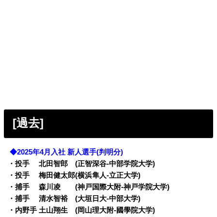
[過去]
◆2025年4月入社 新人選手(判明分)
・投手 北田智郎 (正智深谷-中部学院大学)
・投手 梅田健太郎(横浜隼人-立正大学)
・捕手 森川凌 (神戸国際大附-神戸学院大学)
・捕手 清水智裕 (大垣日大-中部大学)
・内野手 土山翔生 (岡山理大附-國學院大学)