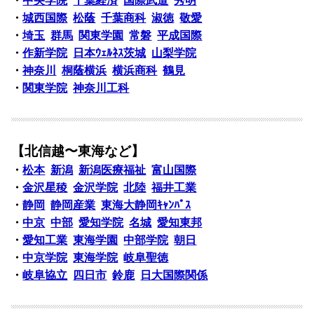
・
中央学院
千葉経済
国際武道
秀明
・
城西国際
松蔭
千葉商科
淑徳
敬愛
・
埼玉
群馬
関東学園
常磐
平成国際
・
作新学院
日本ｳｪﾙﾈｽ茨城
山梨学院
・
神奈川
桐蔭横浜
横浜商科
鶴見
・
関東学院
神奈川工科
【北信越〜東海など】
・
松本
新潟
新潟医療福祉
富山国際
・
金沢星稜
金沢学院
北陸
福井工業
・
静岡
静岡産業
東海大静岡ｷｬﾝﾊﾟｽ
・
中京
中部
愛知学院
名城
愛知東邦
・
愛知工業
東海学園
中部学院
朝日
・
中京学院
東海学院
岐阜聖徳
・
岐阜協立
四日市
鈴鹿
日大国際関係