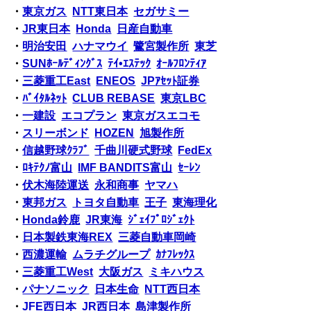
・
東京ガス
NTT東日本
セガサミー
・
JR東日本
Honda
日産自動車
・
明治安田
ハナマウイ
鷺宮製作所
東芝
・
SUNﾎｰﾙﾃﾞｨﾝｸﾞｽ
ﾃｲ•ｴｽﾃｯｸ
ｵｰﾙﾌﾛﾝﾃｨｱ
・
三菱重工East
ENEOS
JPｱｾｯﾄ証券
・
ﾊﾞｲﾀﾙﾈｯﾄ
CLUB REBASE
東京LBC
・
一建設
エコプラン
東京ガスエコモ
・
スリーボンド
HOZEN
旭製作所
・
信越野球ｸﾗﾌﾞ
千曲川硬式野球
FedEx
・
ﾛｷﾃｸﾉ富山
IMF BANDITS富山
ｾｰﾚﾝ
・
伏木海陸運送
永和商事
ヤマハ
・
東邦ガス
トヨタ自動車
王子
東海理化
・
Honda鈴鹿
JR東海
ｼﾞｪｲﾌﾟﾛｼﾞｪｸﾄ
・
日本製鉄東海REX
三菱自動車岡崎
・
西濃運輸
ムラチグループ
ｶﾅﾌﾚｯｸｽ
・
三菱重工West
大阪ガス
ミキハウス
・
パナソニック
日本生命
NTT西日本
・
JFE西日本
JR西日本
島津製作所