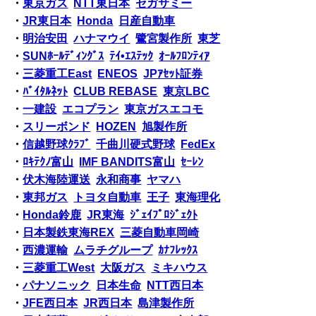
・
東京ガス
NTT東日本
セガサミー
・
JR東日本
Honda
日産自動車
・
明治安田
ハナマウイ
鷺宮製作所
東芝
・
SUNﾎｰﾙﾃﾞｨﾝｸﾞｽ
ﾃｲ•ｴｽﾃｯｸ
ｵｰﾙﾌﾛﾝﾃｨｱ
・
三菱重工East
ENEOS
JPｱｾｯﾄ証券
・
ﾊﾞｲﾀﾙﾈｯﾄ
CLUB REBASE
東京LBC
・
一建設
エコプラン
東京ガスエコモ
・
スリーボンド
HOZEN
旭製作所
・
信越野球ｸﾗﾌﾞ
千曲川硬式野球
FedEx
・
ﾛｷﾃｸﾉ富山
IMF BANDITS富山
ｾｰﾚﾝ
・
伏木海陸運送
永和商事
ヤマハ
・
東邦ガス
トヨタ自動車
王子
東海理化
・
Honda鈴鹿
JR東海
ｼﾞｪｲﾌﾟﾛｼﾞｪｸﾄ
・
日本製鉄東海REX
三菱自動車岡崎
・
西濃運輸
ムラチグループ
ｶﾅﾌﾚｯｸｽ
・
三菱重工West
大阪ガス
ミキハウス
・
パナソニック
日本生命
NTT西日本
・
JFE西日本
JR西日本
島津製作所