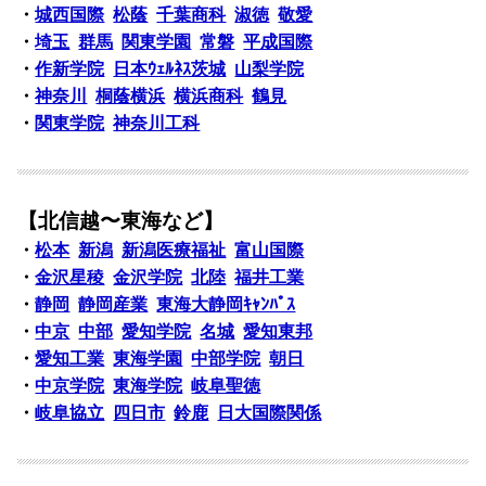
・
城西国際
松蔭
千葉商科
淑徳
敬愛
・
埼玉
群馬
関東学園
常磐
平成国際
・
作新学院
日本ｳｪﾙﾈｽ茨城
山梨学院
・
神奈川
桐蔭横浜
横浜商科
鶴見
・
関東学院
神奈川工科
【北信越〜東海など】
・
松本
新潟
新潟医療福祉
富山国際
・
金沢星稜
金沢学院
北陸
福井工業
・
静岡
静岡産業
東海大静岡ｷｬﾝﾊﾟｽ
・
中京
中部
愛知学院
名城
愛知東邦
・
愛知工業
東海学園
中部学院
朝日
・
中京学院
東海学院
岐阜聖徳
・
岐阜協立
四日市
鈴鹿
日大国際関係