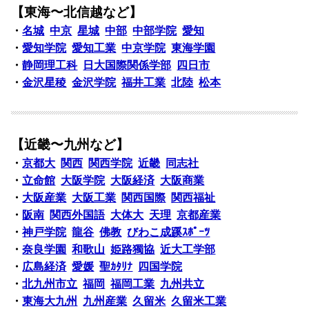
【東海〜北信越など】
・
名城
中京
星城
中部
中部学院
愛知
・
愛知学院
愛知工業
中京学院
東海学園
・
静岡理工科
日大国際関係学部
四日市
・
金沢星稜
金沢学院
福井工業
北陸
松本
【近畿〜九州など】
・
京都大
関西
関西学院
近畿
同志社
・
立命館
大阪学院
大阪経済
大阪商業
・
大阪産業
大阪工業
関西国際
関西福祉
・
阪南
関西外国語
大体大
天理
京都産業
・
神戸学院
龍谷
佛教
びわこ成蹊ｽﾎﾟｰﾂ
・
奈良学園
和歌山
姫路獨協
近大工学部
・
広島経済
愛媛
聖ｶﾀﾘﾅ
四国学院
・
北九州市立
福岡
福岡工業
九州共立
・
東海大九州
九州産業
久留米
久留米工業