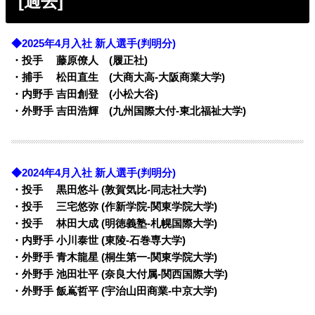
[過去]
◆2025年4月入社 新人選手(判明分)
・投手 藤原僚人 (履正社)
・捕手 松田直生 (大商大高-大阪商業大学)
・内野手 吉田創登 (小松大谷)
・外野手 吉田浩輝 (九州国際大付-東北福祉大学)
◆2024年4月入社 新人選手(判明分)
・投手 黒田悠斗 (敦賀気比-同志社大学)
・投手 三宅悠弥 (作新学院-関東学院大学)
・投手 林田大成 (明徳義塾-札幌国際大学)
・内野手 小川泰世 (東陵-石巻専大学)
・外野手 青木龍星 (桐生第一-関東学院大学)
・外野手 池田壮平 (奈良大付属-関西国際大学)
・外野手 飯嶌哲平 (宇治山田商業-中京大学)