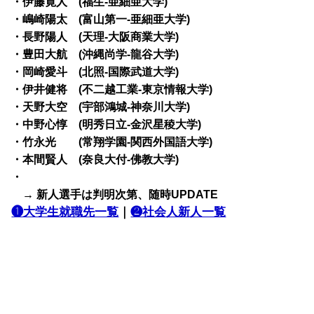
・伊藤寛人 (福生-亜細亜大学)
・嶋崎陽太 (富山第一-亜細亜大学)
・長野陽人 (天理-大阪商業大学)
・豊田大航 (沖縄尚学-龍谷大学)
・岡崎愛斗 (北照-国際武道大学)
・伊井健将 (不二越工業-東京情報大学)
・天野大空 (宇部鴻城-神奈川大学)
・中野心惇 (明秀日立-金沢星稜大学)
・竹永光 (常翔学園-関西外国語大学)
・本間賢人 (奈良大付-佛教大学)
・
→ 新人選手は判明次第、随時UPDATE
❶大学生就職先一覧
｜
❷社会人新人一覧