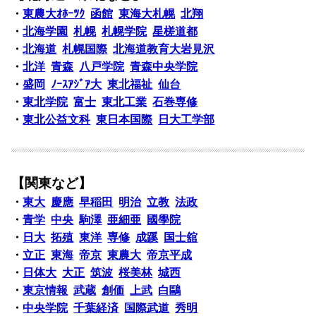
・
東農大ｵﾎｰﾂｸ
函館
東海大札幌
北翔
・
北海学園
札幌
札幌学院
星槎道都
・
北海道
札幌国際
北海道教育大岩見沢
・
北洋
青森
八戸学院
青森中央学院
・
盛岡
ﾉｰｽｱｼﾞｱ大
東北福祉
仙台
・
東北学院
富士
東北工業
石巻専修
・
東北公益文科
東日本国際
日大工学部
【関東など】
・
東大
慶應
早稲田
明治
立教
法政
・
青学
中央
駒澤
亜細亜
國學院
・
日大
拓殖
東洋
専修
成蹊
国士舘
・
立正
東海
帝京
東農大
帝京平成
・
日体大
大正
筑波
桜美林
城西
・
東京情報
武蔵
創価
上武
白鷗
・
中央学院
千葉経済
国際武道
秀明