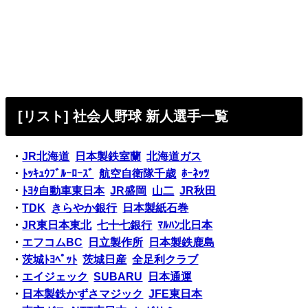
[リスト] 社会人野球 新人選手一覧
・
JR北海道
日本製鉄室蘭
北海道ガス
・
ﾄｯｷｭｳﾌﾞﾙｰﾛｰｽﾞ
航空自衛隊千歳
ﾎｰﾈｯﾂ
・
ﾄﾖﾀ自動車東日本
JR盛岡
山二
JR秋田
・
TDK
きらやか銀行
日本製紙石巻
・
JR東日本東北
七十七銀行
ﾏﾙﾊﾝ北日本
・
エフコムBC
日立製作所
日本製鉄鹿島
・
茨城ﾄﾖﾍﾟｯﾄ
茨城日産
全足利クラブ
・
エイジェック
SUBARU
日本通運
・
日本製鉄かずさマジック
JFE東日本