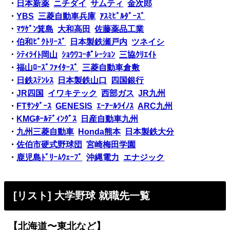
・
日本新薬
ニチダイ
サムティ
金次郎
・
YBS
三菱自動車兵庫
ｱｽﾐﾋﾞﾙﾀﾞｰｽﾞ
・
ﾏﾂｹﾞﾝ箕島
大和高田
佐藤薬品工業
・
伯和ﾋﾞｸﾄﾘｰｽﾞ
日本製鉄瀬戸内
ツネイシ
・
ｼﾃｨﾗｲﾄ岡山
ｼｮｳﾜｺｰﾎﾟﾚｰｼｮﾝ
三協ｸﾘｴｲﾄ
・
福山ﾛｰｽﾞﾌｧｲﾀｰｽﾞ
三菱自動車倉敷
・
日鉄ｽﾃﾝﾚｽ
日本製鉄山口
四国銀行
・
JR四国
イワキテック
西部ガス
JR九州
・
FTｻﾝﾀﾞｰｽ
GENESIS
ｴｰｱｰﾙﾗｲﾉｽ
ARC九州
・
KMGﾎｰﾙﾃﾞｨﾝｸﾞｽ
日産自動車九州
・
九州三菱自動車
Honda熊本
日本製鉄大分
・
佐伯市硬式野球団
宮崎梅田学園
・
鹿児島ﾄﾞﾘｰﾑｳｪｰﾌﾞ
沖縄電力
エナジック
[リスト] 大学野球 就職先一覧
【北海道〜東北など】