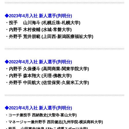
◆2023年4月入社 新人選手(判明分)
・投手 山川海斗 (札幌丘珠-札幌大学)
・内野手 木村俊輔 (水城-常磐大学)
・外野手 荒井朋範 (上田西-新潟医療福祉大学)
◆2022年4月入社 新人選手(判明分)
・内野手 久保優斗 (高岡商業-関東学院大学)
・内野手 森本翔大 (天理-佛教大学)
・外野手 中田航大 (佐世保実-久留米工大学)
◆2021年4月入社 新人選手(判明分)
・コーチ兼投手 西納敦史(大聖寺-富山大学)
・マネージャー兼外野手 西田健志(九州学院-横浜商科大学)
・投手 山田篤史(光泉-びわこ成蹊スポーツ大学)