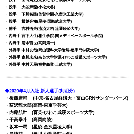
・投手 大谷輝龍(小松大谷)
・投手 下川智隆(佐賀学園-久留米工業大学)
・投手 横越亮祐(星稜-国際武道大学)
・捕手 吉村悟央(流済大柏-流通経済大学)
・内野手 宮下大生(相生学院-関メディベースボール学院)
・内野手 清水琉世(高岡第一)
・外野手 中村友哉(岡山理科大学附属-追手門学院大学)
・外野手 森川未来(奈良大学附属-びわこ成蹊スポーツ大学)
・外野手 中村天星(福井商業-上武大学)
◆2020年4月入社 新人選手(判明分)
・後藤庸輔 (中京-名古屋経済大・富山GRNサンダーバーズ)
・荻沢龍太郎(高岡-東京学芸大)
・内藤航世 (育英-びわこ成蹊スポーツ大学)
・干高拳斗 (高岡向陵)
・坂本一馬 (星稜-金沢星稜大学)
・島快莉 (豊川-山梨学院大学)