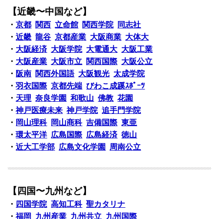
【近畿〜中国など】
・
京都
関西
立命館
関西学院
同志社
・
近畿
龍谷
京都産業
大阪商業
大体大
・
大阪経済
大阪学院
大電通大
大阪工業
・
大阪産業
大阪市立
関西国際
大阪公立
・
阪南
関西外国語
大阪観光
太成学院
・
羽衣国際
京都先端
びわこ成蹊ｽﾎﾟｰﾂ
・
天理
奈良学園
和歌山
佛教
花園
・
神戸医療未来
神戸学院
追手門学院
・
岡山理科
岡山商科
吉備国際
東亜
・
環太平洋
広島国際
広島経済
徳山
・
近大工学部
広島文化学園
周南公立
【四国〜九州など】
・
四国学院
高知工科
聖カタリナ
・
福岡
九州産業
九州共立
九州国際