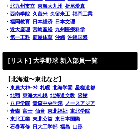
・
北九州市立
東海大九州
折尾愛真
・
西南学院
久留米
久留米工
福岡工業
・
福岡教育
日本経済
日本文理
・
近大産理
宮崎産経
九州医療科学
・
第一工科
鹿屋体育
沖縄
沖縄国際
[リスト] 大学野球 新入部員一覧
【北海道〜東北など】
・
東農大ｵﾎｰﾂｸ
札幌
北海学園
星槎道都
・
北翔
東海大札幌
北海道文教
函館
・
八戸学院
青森中央学院
ノースアジア
・
青森
富士
仙台
東北福祉
東北学院
・
東北工業
東北公益
東日本国際
・
石巻専修
日大工学部
福島
山形