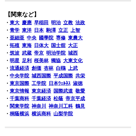
【関東など】
・
東大
慶應
早稲田
明治
立教
法政
・
青学
東洋
日本
駒澤
立正
上智
・
亜細亜
中央
國學院
専修
東農大
・
拓殖
東海
日体大
国士舘
大正
・
筑波
武蔵
帝京
明治学院
城西
・
明星
足利
桜美林
獨協
大東文化
・
流通経済
創価
杏林
白鴎
上武
・
中央学院
城西国際
平成国際
共栄
・
東京国際
工学院
日本ｳｪﾙﾈｽ
淑徳
・
東京情報
東京経済
国際武道
敬愛
・
千葉商科
千葉経済
松蔭
帝京平成
・
関東学院
神奈川
神奈川工科
鶴見
・
桐蔭横浜
横浜商科
山梨学院