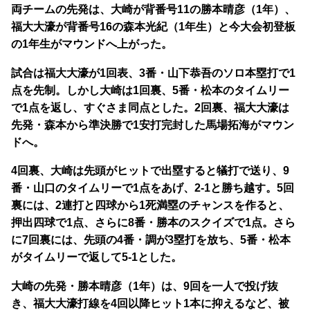
両チームの先発は、大崎が背番号11の勝本晴彦（1年）、
福大大濠が背番号16の森本光紀（1年生）と今大会初登板
の1年生がマウンドへ上がった。
試合は福大大濠が1回表、3番・山下恭吾のソロ本塁打で1
点を先制。しかし大崎は1回裏、5番・松本のタイムリー
で1点を返し、すぐさま同点とした。2回裏、福大大濠は
先発・森本から準決勝で1安打完封した馬場拓海がマウン
ドへ。
4回裏、大崎は先頭がヒットで出塁すると犠打で送り、9
番・山口のタイムリーで1点をあげ、2-1と勝ち越す。5回
裏には、2連打と四球から1死満塁のチャンスを作ると、
押出四球で1点、さらに8番・勝本のスクイズで1点。さら
に7回裏には、先頭の4番・調が3塁打を放ち、5番・松本
がタイムリーで返して5-1とした。
大崎の先発・勝本晴彦（1年）は、9回を一人で投げ抜
き、福大大濠打線を4回以降ヒット1本に抑えるなど、被