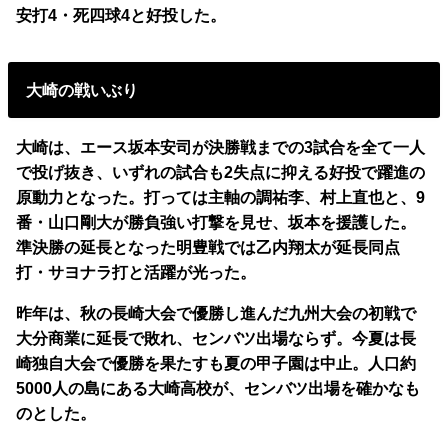
安打4・死四球4と好投した。
大崎の戦いぶり
大崎は、エース坂本安司が決勝戦までの3試合を全て一人
で投げ抜き、いずれの試合も2失点に抑える好投で躍進の
原動力となった。打っては主軸の調祐李、村上直也と、9
番・山口剛大が勝負強い打撃を見せ、坂本を援護した。
準決勝の延長となった明豊戦では乙内翔太が延長同点
打・サヨナラ打と活躍が光った。
昨年は、秋の長崎大会で優勝し進んだ九州大会の初戦で
大分商業に延長で敗れ、センバツ出場ならず。今夏は長
崎独自大会で優勝を果たすも夏の甲子園は中止。人口約
5000人の島にある大崎高校が、センバツ出場を確かなも
のとした。