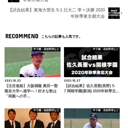
【試合結果】東海大菅生 5-1 日大二 準々決勝 2020
年秋季東京都大会
RECOMMEND
こちらの記事も人気です。
甲子園・高校野球など
甲子園・高校野球など
2021.10.23
2021.10.27
【注目進路】大阪桐蔭 奥田一聖
【試合結果】佐久長聖(長野) 5-
龍谷大学へ進学へ！好きな歌は
7 関根学園(新潟) 2020年秋季北…
「両親への手…
甲子園・高校野球など
甲子園・高校野球など