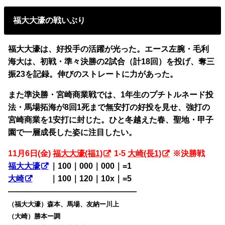
福大大濠の戦いぶり
福大大濠は、好投手の活躍が光った。エース左腕・毛利
海大は、初戦・準々決勝の2試合（計18回）を投げ、奪三
振23を記録。伸びのストレートに力があった。
また準決勝・宮崎商業戦では、1年生のプチトルネード投
法・馬場拓海が8回1死まで無安打の好投を見せ、強打の
宮崎商業を1安打に封じた。ひと冬越えた春、聖地・甲子
園で一層成長した姿に注目したい。
11月6日(金)
福大大濠(福1)
1-5
大崎(長1)
※決勝戦
福大大濠
｜100｜000｜000｜=1
大崎
・・
｜100｜120｜10x｜=5
————————————————
（福大大濠）森本、馬場、友納ー川上
（大崎）勝本ー調