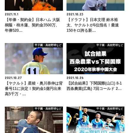
2021.11.1
2021.10.23
【年俸・契約金】日本ハム 大阪
【ドラフト】日本文理 鈴木裕
桐蔭・柿木蓮、契約金3500万、
太、ヤクルトが6位指名！最速
年俸520…
150キロ誇る新…
甲子園・高校野球など
甲子園・高校野球など
2021.10.27
2021.10.26
【ヤクルト】星稜・奥川恭伸は背
【試合結果】下関国際(山口) 8-1
番号11に決定！契約金1億円出来
西条農業(広島) 7回コールド 2…
高5千万・…
甲子園・高校野球など
甲子園・高校野球など