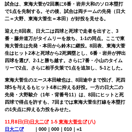
試合は、東海大菅が2回裏に6番・岩井大和のソロ本塁打
で1点を先制する。その後、試合は両チームの先発（日大
二＝大野、東海大菅生＝本田）が好投を見せる。
迎えた8回表、日大二は四球と死球で走者を出すと、3
番・藤井道万がタイムリーを放ち、1-1の同点。ここで東
海大菅生は先発・本田から鈴木に継投。8回表、東海大菅
生はヒット2本と死球から2死満塁とし、6番・岩井が押出
四球を選び、2-1と勝ち越す。さらに7番・小山のタイム
リーで2点、さらに相手失策で1点を追加し、5-1とした。
東海大菅生のエース本田峻也は、8回途中まで投げ、死四
球5を与えるもヒット4本に抑える好投。一方の日大二の
先発・大野駿介（1年・背番号11）は、8回にヒットと死
四球で得点を許すも、7回までは東海大菅生打線を本塁打
の1失点に抑える力投をみせた。
11月8日(日)
日大二
1-5
東海大菅生
(八)
日大二
・・
｜000｜000｜010｜=1