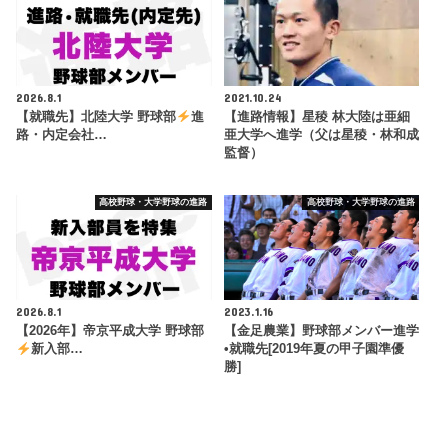
2026.8.1
2021.10.24
【就職先】北陸大学 野球部
進
【進路情報】星稜 林大陸は亜細
路・内定会社…
亜大学へ進学（父は星稜・林和成
監督）
高校野球・大学野球の進路
高校野球・大学野球の進路
2026.8.1
2023.1.16
【2026年】帝京平成大学 野球部
【金足農業】野球部メンバー進学
新入部…
•就職先[2019年夏の甲子園準優
勝]