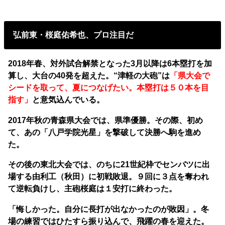
弘前東・桜庭佑希也、プロ注目だ
2018年春、対外試合解禁となった3月以降は6本塁打を加
算し、大台の40発を超えた。“津軽の大砲”は
「県大会で
シードを取って、夏につなげたい。本塁打は５０本を目
指す」
と意気込んでいる。
2017年秋の青森県大会では、県準優勝。その際、初め
て、あの「八戸学院光星」を撃破して決勝へ駒を進め
た。
その後の東北大会では、のちに21世紀枠でセンバツに出
場する由利工（秋田）に初戦敗退。９回に３点を奪われ
て逆転負けし、主砲桜庭は１安打に終わった。
「悔しかった。自分に長打が出なかったのが敗因」。冬
場の練習ではひたすら振り込んで、飛躍の春を迎えた。