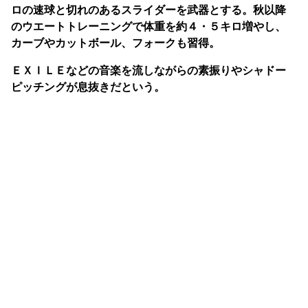
ロの速球と切れのあるスライダーを武器とする。
秋以降
のウエートトレーニングで体重を約４・５キロ増やし、
カーブやカットボール、フォークも習得。
ＥＸＩＬＥなどの音楽を流しながらの素振りやシャドー
ピッチングが息抜きだという。