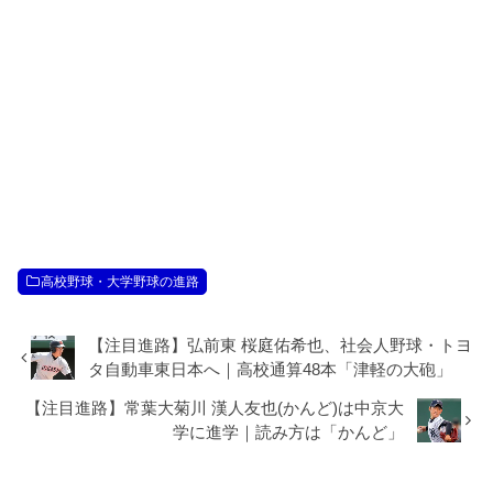
高校野球・大学野球の進路
【注目進路】弘前東 桜庭佑希也、社会人野球・トヨ
タ自動車東日本へ｜高校通算48本「津軽の大砲」
【注目進路】常葉大菊川 漢人友也(かんど)は中京大
学に進学｜読み方は「かんど」