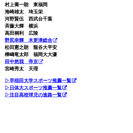
村上喬一朗 東福岡
海崎雄太 埼玉栄
河野賢伍 西武台千葉
斉藤大輝 横浜
高田桐利 広陵
野尻幸輝 木更津総合
松田憲之朗 龍谷大平安
樺嶋竜太郎 福岡大大濠
田中悠我 帝京
宮崎秀太 天理
▷早稲田大学スポーツ推薦一覧
▷日体大スポーツ推薦一覧
▷注目高校球児の進路一覧