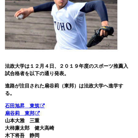
法政大学は１２月４日、２０１９年度のスポーツ推薦入
試合格者を以下の通り発表。
進路が注目された扇谷莉（東邦）は法政大学へ進学す
る。
石田旭昇 東筑
扇谷莉 東邦
山本大雅 三重
大柿廉太郎 健大高崎
木下将吾 静岡