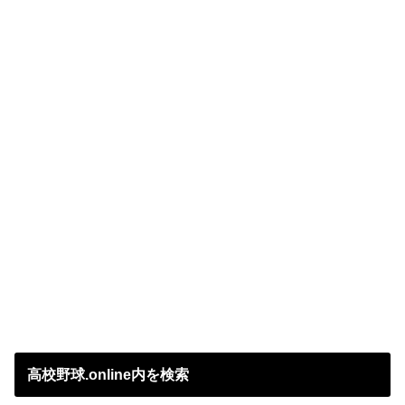
高校野球.online内を検索