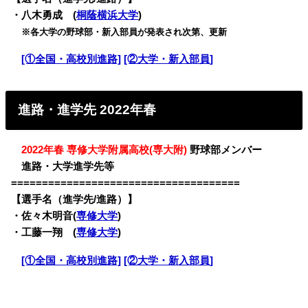
・八木勇成 (
桐蔭横浜大学
)
・
※各大学の野球部・新入部員が発表され次第、更新
・
[①全国・高校別進路]
[②大学・新入部員]
進路・進学先 2022年春
・
2022年春 専修大学附属高校(専大附)
野球部メンバー
・
進路・大学進学先等
=====================================
【選手名（進学先/進路）】
・佐々木明音(
専修大学
)
・工藤一翔 (
専修大学
)
・
[①全国・高校別進路]
[②大学・新入部員]