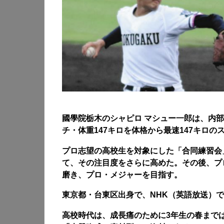
國學院栃木のシャピロ マシュー一郎は、内部
チ・体重147キロを体格から最速147キロ
プロ志望の高校生を対象にした「合同練習会
て、その注目度をさらに高めた。その後、
プ
磨き、プロ・メジャーを目指す。
東京都・台東区出身で、NHK（英語放送）
高校時代は、成長痛のために3年生の春まで