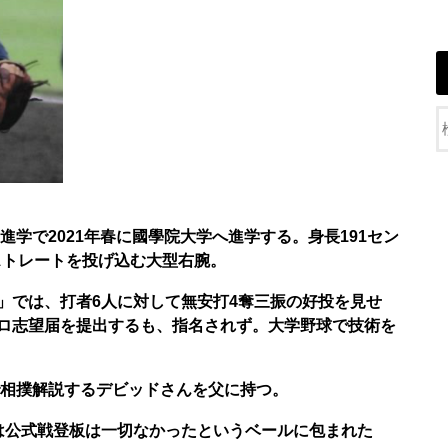
進学で2021年春に國學院大学へ進学する。
身長191セン
のストレートを投げ込む大型右腕。
」では、打者6人に対して無安打4奪三振の好投を見せ
ロ志望届を提出するも、指名されず。大学野球で技術を
で相撲解説するデビッドさんを父に持つ。
は公式戦登板は一切なかったというベールに包まれた