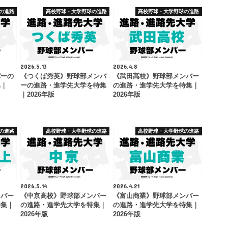
の進路
高校野球・大学野球の進路
高校野球・大学野球の進路
2026.5.13
2026.4.8
バーの
《つくば秀英》野球部メンバ
《武田高校》野球部メンバー
集｜
ーの進路・進学先大学を特集
の進路・進学先大学を特集｜
｜2026年版
2026年版
の進路
高校野球・大学野球の進路
高校野球・大学野球の進路
2026.5.14
2026.4.21
ンバー
《中京高校》野球部メンバー
《富山商業》野球部メンバー
特集｜
の進路・進学先大学を特集｜
の進路・進学先大学を特集｜
2026年版
2026年版