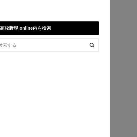
高校野球.online内を検索