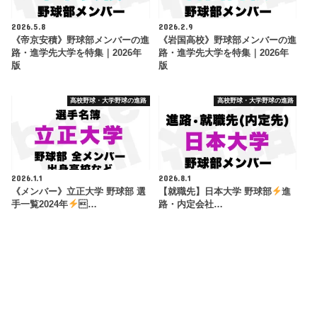
2026.5.8
2026.2.9
《帝京安積》野球部メンバーの進
《岩国高校》野球部メンバーの進
路・進学先大学を特集｜2026年
路・進学先大学を特集｜2026年
版
版
高校野球・大学野球の進路
高校野球・大学野球の進路
2026.1.1
2026.8.1
《メンバー》立正大学 野球部 選
【就職先】日本大学 野球部
進
手一覧2024年
…
路・内定会社…