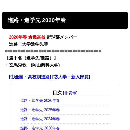
進路・進学先 2020年春
・
2020年春 倉敷高校
野球部メンバー
・
進路・大学進学先等
=====================================
【選手名（進学先/進路）】
・玄馬秀敏 (岡山商科大学)
・
[①全国・高校別進路]
[②大学・新入部員]
目次
[
非表示
]
進路・進学先 2026年春
進路・進学先 2025年春
進路・進学先 2024年春
進路・進学先 2020年春