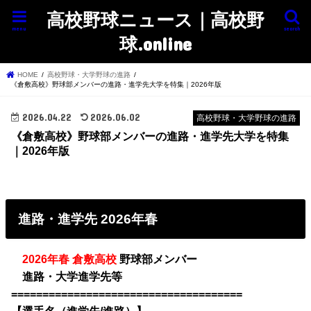
高校野球ニュース｜高校野
menu
search
球.online
HOME
高校野球・大学野球の進路
《倉敷高校》野球部メンバーの進路・進学先大学を特集｜2026年版
2026.04.22
2026.06.02
高校野球・大学野球の進路
《倉敷高校》野球部メンバーの進路・進学先大学を特集
｜2026年版
進路・進学先 2026年春
・
2026年春 倉敷高校
野球部メンバー
・
進路・大学進学先等
=====================================