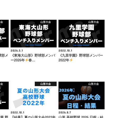
大会
山形大会
山形大会
2026.5.1
2022.10.1
球部メ
《東海大山形》野球部メンバ
《九里学園》野球部メンバー
ー2026年
春…
2022年
大会
山形大会
山形大会
2022.10.1
2026.8.7
業 野
【結果】夏の山形大会2022年
山形 高校野球 2026 日程・結