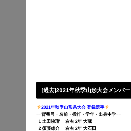
[過去]2021年秋季山形大会メンバー
2021年秋季山形県大会 登録選手
==背番号・名前・投打・学年・出身中学==
0
1 土田映瑠 右右 2年 大蔵
0
2 須藤雄介 右右 2年 大石田