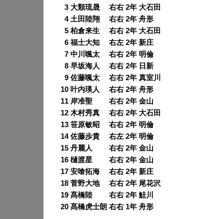
0
3 大類琉晟 右右 2年 大石田
0
4 土田陸翔 右右 2年 舟形
0
5 柏倉来生 右右 2年 大石田
0
6 福士大知 右左 2年 新庄
0
7 中川颯太 右右 2年 明倫
0
8 早坂海人 右右 2年 日新
0
9 佐藤颯太 右右 2年 真室川
10 叶内瑛人 右右 2年 舟形
11 岸准聖 右右 2年 金山
12 木村秀真 右右 2年 大石田
13 笹原敏昭 右右 2年 明倫
14 佐藤歩貴 右左 2年 明倫
15 丹麗人 右右 2年 金山
16 樋渡星 右右 2年 金山
17 安喰拓海 右右 2年 新庄
18 菅野大地 右右 2年 尾花沢
19 髙橋陸 右右 2年 鮭川
20 髙橋虎士朗 右右 1年 舟形