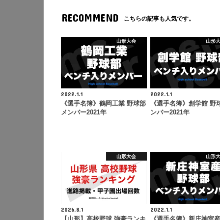
RECOMMEND
こちらの記事も人気です。
山形大会
山形
2022.1.1
2022.1.1
《選手名簿》鶴岡工業 野球部
《選手名簿》創学館 野
メンバー2021年
ンバー2021年
山形大会
山形
2026.8.1
2022.1.1
【山形】高校野球 強豪ランキ
《選手名簿》新庄神室産