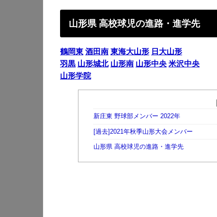
山形県 高校球児の進路・進学先
鶴岡東
酒田南
東海大山形
日大山形
羽黒
山形城北
山形南
山形中央
米沢中央
山形学院
新庄東 野球部メンバー 2022年
[過去]2021年秋季山形大会メンバー
山形県 高校球児の進路・進学先