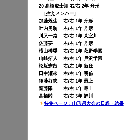
20 髙橋虎士朗 右/右 2年 舟形
==[控えメンバー]====================
加藤煌生 右/右 1年 舟形
叶内勇騎 右/右 1年 舟形
川又一路 右/右 1年 真室川
佐藤要 右/右 1年 舟形
横山楼委 右/右 1年 萩野学園
山崎拓人 右/右 1年 戸沢学園
松坂憲哉 右/左 1年 新庄
田中瀬來 右/右 1年 明倫
後藤好志 右/右 1年 最上
齋藤陽 右/右 1年 最上
髙橋陸 右/右 3年 鮭川
特集ページ：山形県大会の日程・結果