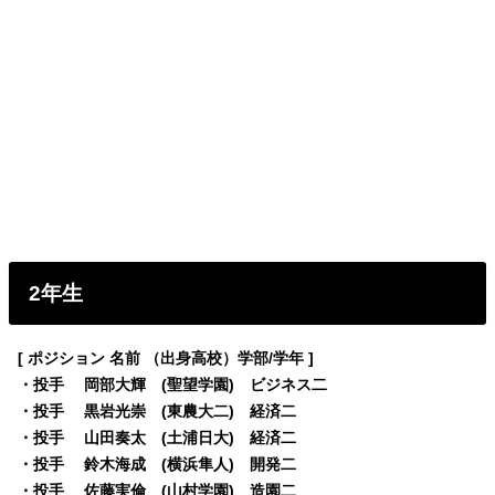
2年生
[ ポジション 名前 （出身高校）学部/学年 ]
・投手 岡部大輝 (聖望学園) ビジネス二
・投手 黒岩光崇 (東農大二) 経済二
・投手 山田奏太 (土浦日大) 経済二
・投手 鈴木海成 (横浜隼人) 開発二
・投手 佐藤実倫 (山村学園) 造園二