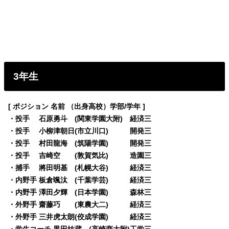
3年生
[ ポジション 名前 （出身高校）学部/学年 ]
・投手 石原勇斗 (関東学園大附) 経済三
・投手 小柳津朝日(市立川口) 開発三
・投手 村田龍海 (筑陽学園) 開発三
・投手 吉崎空 (敦賀気比) 造園三
・捕手 將田明基 (札幌大谷) 経済三
・内野手 板倉颯汰 (千葉学芸) 経済三
・内野手 澤田夕輝 (日本学園) 森林三
・外野手 齋藤巧 (東農大二) 経済三
・外野手 三井虎太朗(佼成学園) 経済三
・学生コーチ 黒田紘蔵 (高崎商大附)工学三