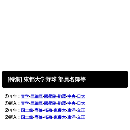
[特集] 東都大学野球 部員名簿等
①４年：
青学
•
亜細亜
•
國學院
•
駒澤
•
中央
•
日大
①新入：
青学
•
亜細亜
•
國學院
•
駒澤
•
中央
•
日大
②４年：
国士舘
•
専修
•
拓殖
•
東農大
•
東洋
•
立正
②新入：
国士舘
•
専修
•
拓殖
•
東農大
•
東洋
•
立正