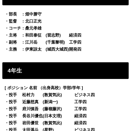
・部長 ：畑中勝守
・監督 ：北口正光
・コーチ：桑元孝雄
・主将 ：和田泰征 (習志野) 経済四
・副将 ：江川岳 (千葉黎明) 工学四
・主務 ：伊東諒太 (城西大城西)開発四
4年生
[ ポジション 名前 （出身高校）学部/学年 ]
・投手 松村力 (敦賀気比) ビジネス四
・投手 近藤想真 (新潟一) 工学四
・投手 府川慎吾 (藤嶺藤沢) 工学四
・投手 長谷川優也(日本文理) 経済四
・投手 岩田優世 (敦賀気比) 経済四
・投手 太田遥斗 (星野) ビジネス四