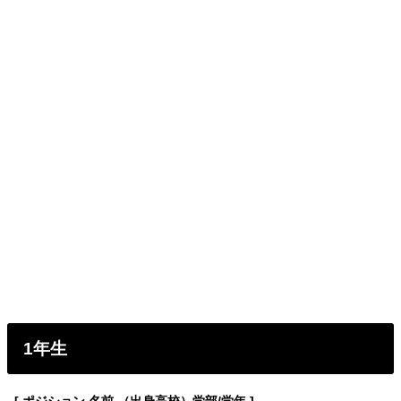
1年生
[ ポジション 名前 （出身高校）学部/学年 ]