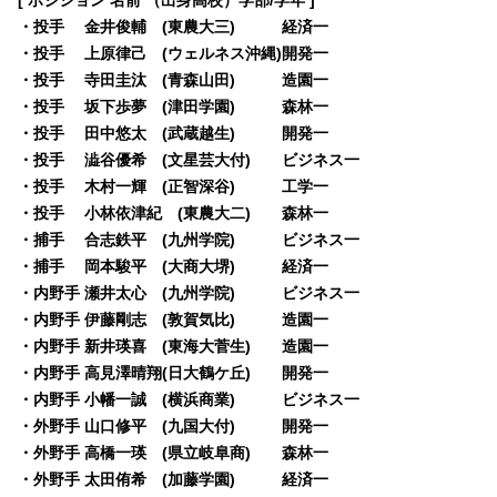
・投手 金井俊輔 (東農大三) 経済一
・投手 上原律己 (ウェルネス沖縄)開発一
・投手 寺田圭汰 (青森山田) 造園一
・投手 坂下歩夢 (津田学園) 森林一
・投手 田中悠太 (武蔵越生) 開発一
・投手 澁谷優希 (文星芸大付) ビジネス一
・投手 木村一輝 (正智深谷) 工学一
・投手 小林依津紀 (東農大二) 森林一
・捕手 合志鉄平 (九州学院) ビジネス一
・捕手 岡本駿平 (大商大堺) 経済一
・内野手 瀬井太心 (九州学院) ビジネス一
・内野手 伊藤剛志 (敦賀気比) 造園一
・内野手 新井瑛喜 (東海大菅生) 造園一
・内野手 高見澤晴翔(日大鶴ケ丘) 開発一
・内野手 小幡一誠 (横浜商業) ビジネス一
・外野手 山口修平 (九国大付) 開発一
・外野手 高橋一瑛 (県立岐阜商) 森林一
・外野手 太田侑希 (加藤学園) 経済一