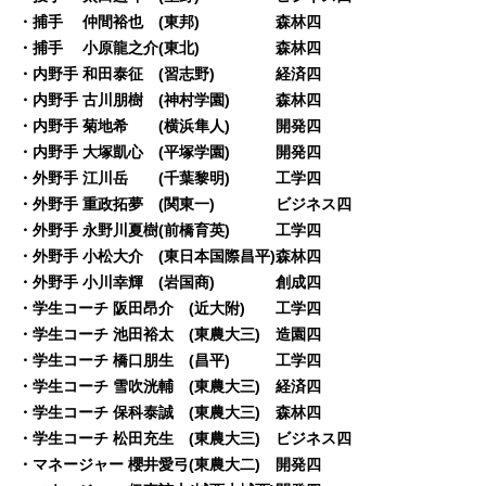
・捕手 仲間裕也 (東邦) 森林四
・捕手 小原龍之介(東北) 森林四
・内野手 和田泰征 (習志野) 経済四
・内野手 古川朋樹 (神村学園) 森林四
・内野手 菊地希 (横浜隼人) 開発四
・内野手 大塚凱心 (平塚学園) 開発四
・外野手 江川岳 (千葉黎明) 工学四
・外野手 重政拓夢 (関東一) ビジネス四
・外野手 永野川夏樹(前橋育英) 工学四
・外野手 小松大介 (東日本国際昌平)森林四
・外野手 小川幸輝 (岩国商) 創成四
・学生コーチ 阪田昂介 (近大附) 工学四
・学生コーチ 池田裕太 (東農大三) 造園四
・学生コーチ 橋口朋生 (昌平) 工学四
・学生コーチ 雪吹洸輔 (東農大三) 経済四
・学生コーチ 保科泰誠 (東農大三) 森林四
・学生コーチ 松田充生 (東農大三) ビジネス四
・マネージャー 櫻井愛弓(東農大二) 開発四