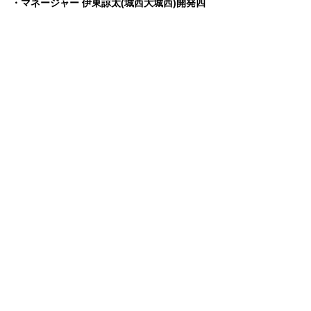
・マネージャー 伊東諒太(城西大城西)開発四