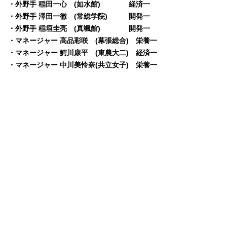
・外野手 稲田一心 (如水館) 経済一
・外野手 澤田一徹 (常総学院) 開発一
・外野手 稲垣圭亮 (真颯館) 開発一
・マネージャー 高品彩咲 (幕張総合) 栄養一
・マネージャー 鰐川康平 (東農大二) 経済一
・マネージャー 中川美怜奈(共立女子) 栄養一