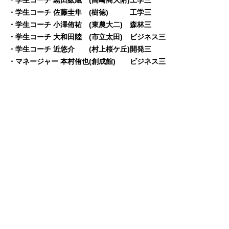
・学生コーチ 佐藤圭隼 (樹徳) 工学三
・学生コーチ 小澤侑祐 (東農大二) 森林三
・学生コーチ 大和田陸 (市立太田) ビジネス三
・学生コーチ 近悠介 (村上桜ケ丘)開発三
・マネージャー 本村侑也(創成館) ビジネス三