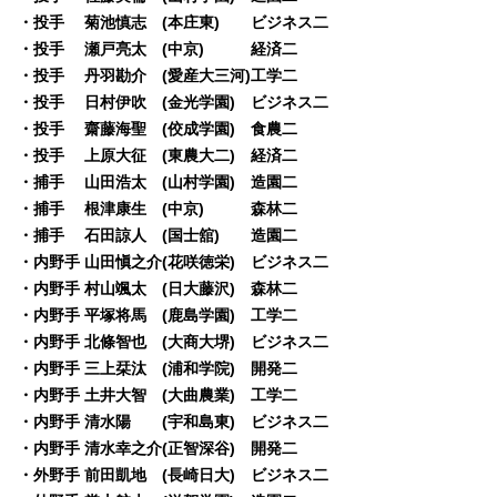
・投手 菊池慎志 (本庄東) ビジネス二
・投手 瀬戸亮太 (中京) 経済二
・投手 丹羽勘介 (愛産大三河)工学二
・投手 日村伊吹 (金光学園) ビジネス二
・投手 齋藤海聖 (佼成学園) 食農二
・投手 上原大征 (東農大二) 経済二
・捕手 山田浩太 (山村学園) 造園二
・捕手 根津康生 (中京) 森林二
・捕手 石田諒人 (国士舘) 造園二
・内野手 山田愼之介(花咲徳栄) ビジネス二
・内野手 村山颯太 (日大藤沢) 森林二
・内野手 平塚将馬 (鹿島学園) 工学二
・内野手 北條智也 (大商大堺) ビジネス二
・内野手 三上栞汰 (浦和学院) 開発二
・内野手 土井大智 (大曲農業) 工学二
・内野手 清水陽 (宇和島東) ビジネス二
・内野手 清水幸之介(正智深谷) 開発二
・外野手 前田凱地 (長崎日大) ビジネス二