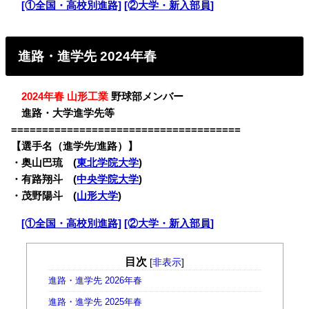
・
[①全国・高校別進路]
[②大学・新入部員]
進路・進学先 2024年春
・
2024年春 山形工業
野球部メンバー
・
進路・大学進学先等
=====================================
【選手名（進学先/進路）】
・
奥山巴琉 (
東北学院大学
)
・有路翔斗 (
中央学院大学
)
・茂野陽斗 (
山形大学
)
・
[①全国・高校別進路]
[②大学・新入部員]
目次
[
非表示
]
進路・進学先 2026年春
進路・進学先 2025年春