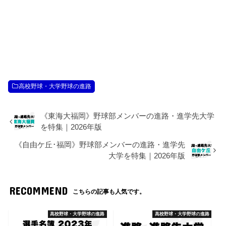
高校野球・大学野球の進路
《東海大福岡》野球部メンバーの進路・進学先大学
を特集｜2026年版
《自由ケ丘･福岡》野球部メンバーの進路・進学先
大学を特集｜2026年版
RECOMMEND
こちらの記事も人気です。
高校野球・大学野球の進路
高校野球・大学野球の進路