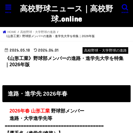
高校野球ニュース｜高校野
menu
search
球.online
HOME
高校野球・大学野球の進路
《山形工業》野球部メンバーの進路・進学先大学を特集｜2026年版
2026.05.18
2026.06.01
高校野球・大学野球の進路
《山形工業》野球部メンバーの進路・進学先大学を特集
｜2026年版
進路・進学先 2026年春
・
2026年春 山形工業
野球部メンバー
・
進路・大学進学先等
=====================================