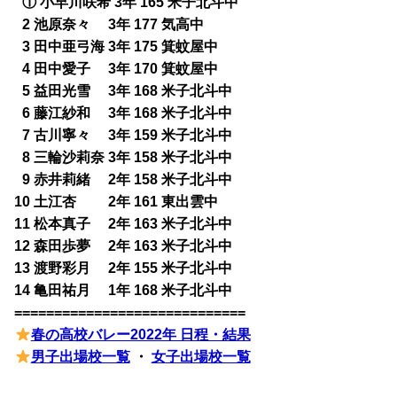
0
① 小早川咲希 3年 165 米子北斗中
0
2 池原奈々 3年 177 気高中
0
3 田中亜弓海 3年 175 箕蚊屋中
0
4 田中愛子 3年 170 箕蚊屋中
0
5 益田光雪 3年 168 米子北斗中
0
6 藤江紗和 3年 168 米子北斗中
0
7 古川寧々 3年 159 米子北斗中
0
8 三輪沙莉奈 3年 158 米子北斗中
0
9 赤井莉緒 2年 158 米子北斗中
10 土江杏 2年 161 東出雲中
11 松本真子 2年 163 米子北斗中
12 森田歩夢 2年 163 米子北斗中
13 渡野彩月 2年 155 米子北斗中
14 亀田祐月 1年 168 米子北斗中
=============================
春の高校バレー2022年 日程・結果
男子出場校一覧
・
女子出場校一覧