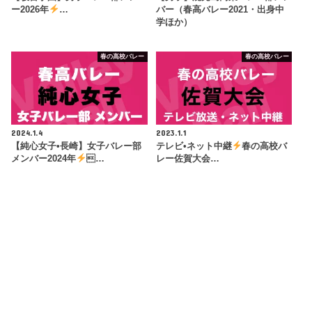
ー2026年
…
バー（春高バレー2021・出身中
学ほか）
春の高校バレー
春の高校バレー
2024.1.4
2023.1.1
【純心女子•長崎】女子バレー部
テレビ•ネット中継
春の高校バ
メンバー2024年
…
レー佐賀大会…