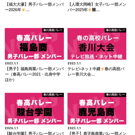
【福大大濠】男子バレー部メンバ
【人環大岡崎】女子バレー部メン
ー2026年
…
バー2025年
࿠…
春の高校バレー
春の高校バレー
2023.1.1
2023.1.1
【男子】福島商業バレー部メンバ
テレビ•ネット中継
春の高校バ
ー（春高バレー2021・出身中学
レー香川大会…
ほか）
春の高校バレー
春の高校バレー
2026.1.1
2023.1.1
【駿台学園】男子バレー部メンバ
【男子】鹿児島商業バレー部メン