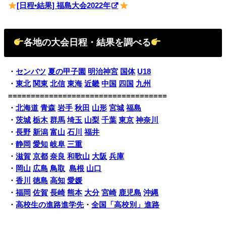
[日程•結果] 福島大会2022年
各地の大会日程・結果を調べる
・
センバツ
夏の甲子園
明治神宮
国体
U18
・
東北
関東
北信
東海
近畿
中国
四国
九州
===================================
・
北海道
青森
岩手
秋田
山形
宮城
福島
・
茨城
栃木
群馬
埼玉
山梨
千葉
東京
神奈川
・
長野
新潟
富山
石川
福井
・
静岡
愛知
岐阜
三重
・
滋賀
京都
奈良
和歌山
大阪
兵庫
・
岡山
広島
鳥取
島根
山口
・
香川
徳島
高知
愛媛
・
福岡
佐賀
長崎
熊本
大分
宮崎
鹿児島
沖縄
・
高校生の進路進学先
・
全国「高校別」進路