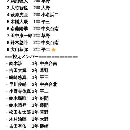
0
2 鵜沼颯人 2年 草野
0
3 大竹智也 2年 大野
0
4 萩原虎亜 2年 小名浜二
0
5 木幡大晟 1年 平三
0
6 斎藤陽季 2年 中央台南
0
7 田中康一郎 2年 草野
0
8 鈴木悠斗 2年 中央台南
0
9 大山恭弥 2年 平二
===控えメンバー===============
・鈴木渉 1年 中央台南
・吉田大輝 2年 草野
・嶋崎悠真 1年 平三
・早川俊輔 2年 中央台北
・小野寺佑真 2年 平二
・鈴木瑠唯 1年 好間
・鈴木晴登 1年 藤間
・松田友太郎 2年 草野
・木村治暉 2年 大野
・吉田有佑 1年 磐崎