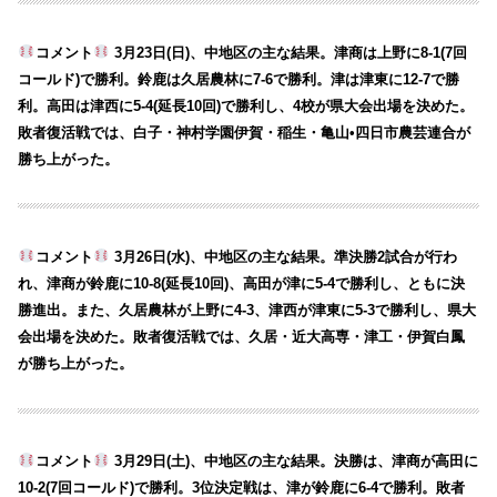
コメント
3月23日(日)、中地区の主な結果。津商は上野に8-1(7回
コールド)で勝利。鈴鹿は久居農林に7-6で勝利。津は津東に12-7で勝
利。高田は津西に5-4(延長10回)で勝利し、4校が県大会出場を決めた。
敗者復活戦では、白子・神村学園伊賀・稲生・亀山•四日市農芸連合が
勝ち上がった。
コメント
3月26日(水)、中地区の主な結果。準決勝2試合が行わ
れ、津商が鈴鹿に10-8(延長10回)、高田が津に5-4で勝利し、ともに決
勝進出。また、久居農林が上野に4-3、津西が津東に5-3で勝利し、県大
会出場を決めた。敗者復活戦では、久居・近大高専・津工・伊賀白鳳
が勝ち上がった。
コメント
3月29日(土)、中地区の主な結果。決勝は、津商が高田に
10-2(7回コールド)で勝利。3位決定戦は、津が鈴鹿に6-4で勝利。敗者