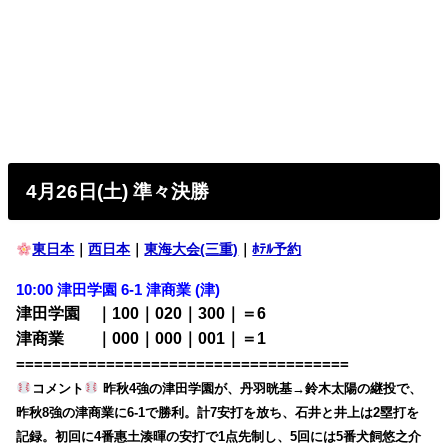
4月26日(土) 準々決勝
東日本
｜
西日本
｜
東海大会(三重)
｜
ﾎﾃﾙ予約
10:00
津田学園 6-1 津商業 (津)
津田学園 ｜100｜020｜300｜＝6
津商業 ｜000｜000｜001｜＝1
=====================================
コメント
昨秋4強の津田学園が、丹羽晄基→鈴木太陽の継投で、
昨秋8強の津商業に6-1で勝利。計7安打を放ち、石井と井上は2塁打を
記録。初回に4番惠土湊暉の安打で1点先制し、5回には5番犬飼悠之介