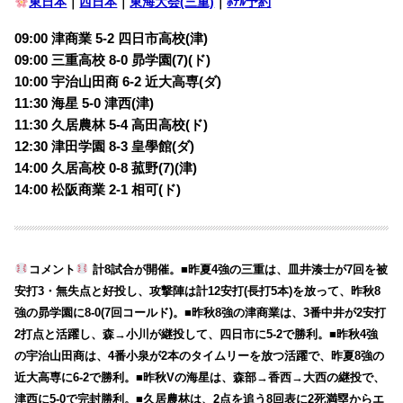
東日本
｜
西日本
｜
東海大会(三重)
｜
ﾎﾃﾙ予約
09:00 津商業 5-2 四日市高校(津)
09:00 三重高校 8-0 昴学園(7)(ド)
10:00 宇治山田商 6-2 近大高専(ダ)
11:30 海星 5-0 津西(津)
11:30 久居農林 5-4 高田高校(ド)
12:30 津田学園 8-3 皇學館(ダ)
14:00 久居高校 0-8 菰野(7)(津)
14:00 松阪商業 2-1 相可(ド)
コメント
計8試合が開催。■昨夏4強の三重は、皿井湊士が7回を被
安打3・無失点と好投し、攻撃陣は計12安打(長打5本)を放って、昨秋8
強の昴学園に8-0(7回コールド)。■昨秋8強の津商業は、3番中井が2安打
2打点と活躍し、森→小川が継投して、四日市に5-2で勝利。■昨秋4強
の宇治山田商は、4番小泉が2本のタイムリーを放つ活躍で、昨夏8強の
近大高専に6-2で勝利。■昨秋Vの海星は、森部→香西→大西の継投で、
津西に5-0で完封勝利。■久居農林は、2点を追う8回表に2死満塁からエ