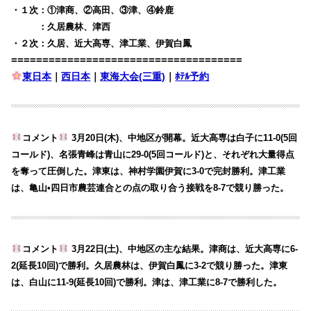
・１次：①津商、②高田、③津、④鈴鹿
・１次
：久居農林、津西
・２次：久居、近大高専、津工業、伊賀白鳳
=====================================
東日本
｜
西日本
｜
東海大会(三重)
｜
ﾎﾃﾙ予約
コメント
3月20日(木)、中地区が開幕。近大高専は白子に11-0(5回
コールド)、名張青峰は青山に29-0(5回コールド)と、それぞれ大量得点
を奪って圧倒した。津東は、神村学園伊賀に3-0で完封勝利。津工業
は、亀山•四日市農芸連合との点の取り合う接戦を8-7で競り勝った。
コメント
3月22日(土)、中地区の主な結果。津商は、近大高専に6-
2(延長10回)で勝利。久居農林は、伊賀白鳳に3-2で競り勝った。津東
は、白山に11-9(延長10回)で勝利。津は、津工業に8-7で勝利した。