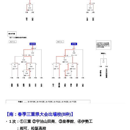
【南：
春季三重県大会出場校
(8枠)】
・１次：①三重 ②宇治山田商、③皇學館、④伊勢工
・１次
：相可、松阪高校