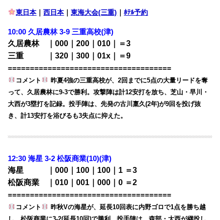
東日本
｜
西日本
｜
東海大会(三重)
｜
ﾎﾃﾙ予約
10:00
久居農林 3-9 三重高校(津)
久居農林 ｜000｜200｜010｜＝3
三重 ｜320｜300｜01x｜＝9
=====================================
コメント
昨夏4強の三重高校が、2回までに5点の大量リードを奪
って、久居農林に9-3で勝利。攻撃陣は計12安打を放ち、芝山・早川・
大西が3塁打を記録。投手陣は、先発の古川稟久(2年)が9回を投げ抜
き、計13安打を浴びるも3失点に抑えた。
12:30 海星 3-2
松阪商業(10)(津)
海星 ｜000｜100｜100｜1 ＝3
松阪商業 ｜010｜001｜000｜0 ＝2
=====================================
コメント
昨秋Vの海星が、延長10回表に内野ゴロで1点を勝ち越
し、松阪商業に3-2(延長10回)で勝利。投手陣は、森部・大西が継投し