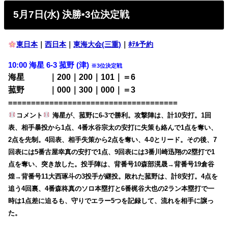
5月7日(水) 決勝•3位決定戦
東日本
｜
西日本
｜
東海大会(三重)
｜
ﾎﾃﾙ予約
10:00 海星 6-3 菰野 (津)
※3位決定戦
海星 ｜200｜200｜101｜＝6
菰野 ｜000｜300｜000｜＝3
=====================================
コメント
海星が、菰野に6-3で勝利。攻撃陣は、計10安打。1回
表、相手暴投から1点、4番水谷宗太の安打に失策も絡んで1点を奪い、
2点を先制。4回表、相手失策から2点を奪い、4-0とリード。その後、7
回表には5番古屋幸真の安打で1点、9回表には3番川崎迅翔の2塁打で1
点を奪い、突き放した。投手陣は、背番号10森部滉晟→背番号19倉谷
煌→背番号11大西琢斗の3投手が継投。敗れた菰野は、計8安打。4点を
追う4回裏、4番森柊真のソロ本塁打と6番梶谷大也の2ラン本塁打で一
時は1点差に迫るも、守りでエラー5つを記録して、流れを相手に譲っ
た。