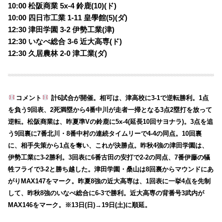
10:00 松阪商業 5x-4 鈴鹿(10)(ド)
10:00 四日市工業 1-11 皇學館(5)(ダ)
12:30 津田学園 3-2 伊勢工業(津)
12:30 いなべ総合 3-6 近大高専(ド)
12:30 久居農林 2-0 津工業(ダ)
コメント
計6試合が開催。相可は、津高校に3-1で逆転勝利。1点
を負う9回表、2死満塁から4番中川が走者一掃となる3点2塁打を放って
逆転。松阪商業は、昨夏準Vの鈴鹿に5x-4(延長10回サヨナラ)。3点を追
う9回裏に7番北川・8番中村の連続タイムリーで4-4の同点。10回裏
に、相手失策から1点を奪い、これが決勝点。昨秋4強の津田学園は、
伊勢工業に3-2勝利。3回表に6番古田の安打で2-2の同点、7番伊藤の犠
牲フライで3-2と勝ち越した。津田学園・桑山は8回裏からマウンドにあ
がりMAX147をマーク。昨夏8強の近大高専は、1回表に一挙4点を先制
して、昨秋8強のいなべ総合に6-3で勝利。近大高専の背番号3武内が
MAX146をマーク。※13日(日)→19日(土)に順延。