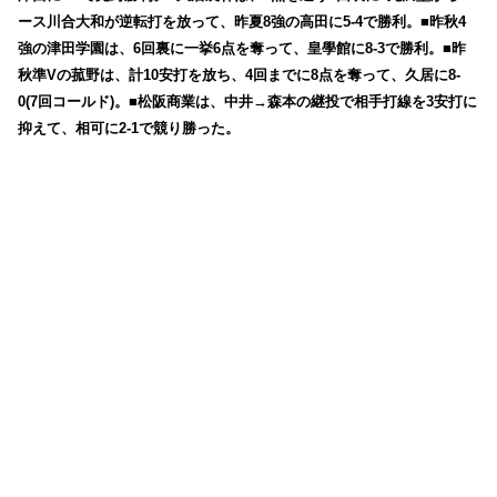
ース川合大和が逆転打を放って、昨夏8強の高田に5-4で勝利。■昨秋4
強の津田学園は、6回裏に一挙6点を奪って、皇學館に8-3で勝利。■昨
秋準Vの菰野は、計10安打を放ち、4回までに8点を奪って、久居に8-
0(7回コールド)。■松阪商業は、中井→森本の継投で相手打線を3安打に
抑えて、相可に2-1で競り勝った。