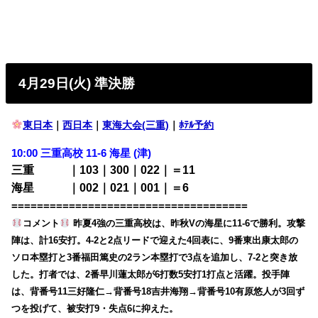
4月29日(火) 準決勝
東日本
｜
西日本
｜
東海大会(三重)
｜
ﾎﾃﾙ予約
10:00 三重高校 11-6 海星 (津)
三重 ｜103｜300｜022｜＝11
海星 ｜002｜021｜001｜＝6
=====================================
コメント
昨夏4強の三重高校は、昨秋Vの海星に11-6で勝利。攻撃
陣は、計16安打。4-2と2点リードで迎えた4回表に、9番東出康太郎の
ソロ本塁打と3番福田篤史の2ラン本塁打で3点を追加し、7-2と突き放
した。打者では、2番早川蓮太郎が6打数5安打1打点と活躍。投手陣
は、背番号11三好隆仁→背番号18吉井海翔→背番号10有原悠人が3回ず
つを投げて、被安打9・失点6に抑えた。