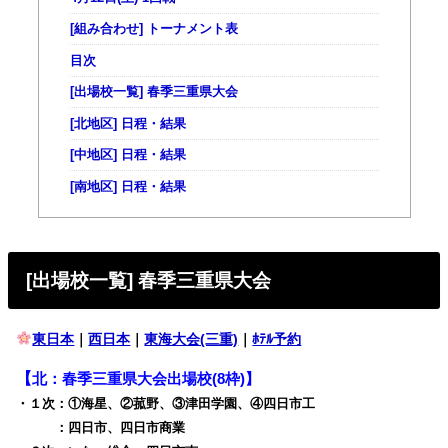
[組み合わせ] トーナメント表
目次
[出場校一覧] 春季三重県大会
[北地区] 日程・結果
[中地区] 日程・結果
[南地区] 日程・結果
[出場校一覧] 春季三重県大会
東日本
｜
西日本
｜
東海大会(三重)
｜
ﾎﾃﾙ予約
【
北：春季三重県大会出場校(8枠)】
・１次：①海星、②菰野、③津田学園、④四日市工
・１次
：四日市、四日市商業