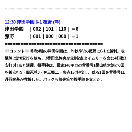
12:30 津田学園 6-1 菰野 (津)
津田学園 ｜002｜101｜110｜＝6
菰野 ｜001｜000｜000｜＝1
=====================================
コメント
昨秋4強の津田学園は、昨秋準Vの菰野に6-1で勝利。攻
撃陣は計8安打を放ち、3番田北怜央が先制2点タイムリーを含む4打数3
安打3打点と活躍。投手陣は、最速148キロの背番号1桑山晄太朗が8回
を被安打5・四死球3・奪三振11・失点1と好投し、残る1回を背番号11
丹羽晄基が救援した。バックも無失策で投手陣を支えた。