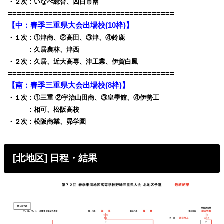
・２次：いなべ総合、四日市南
=====================================
【中：
春季三重県大会出場校
(10枠)】
・１次：①津商、②高田、③津、④鈴鹿
・１次
：久居農林、津西
・２次：久居、近大高専、津工業、伊賀白鳳
=====================================
【南：
春季三重県大会出場校
(8枠)】
・１次：①三重 ②宇治山田商、③皇學館、④伊勢工
・１次
：相可、松阪高校
・２次：松阪商業、昴学園
[北地区] 日程・結果