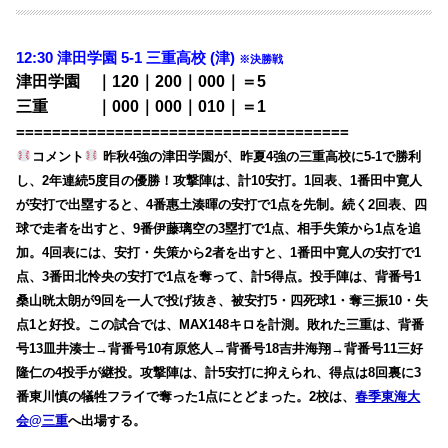
12:30 津田学園 5-1 三重高校 (津)
※決勝戦
津田学園 ｜120｜200｜000｜＝5
三重 ｜000｜000｜010｜＝1
=====================================
コメント
昨秋4強の津田学園が、昨夏4強の三重高校に5-1で勝利
し、2年連続5度目の優勝！攻撃陣は、計10安打。1回表、1番田中寛人
が安打で出塁すると、4番惠土湊暉の安打で1点を先制。続く2回表、四
球で走者を出すと、9番伊藤璃空の3塁打で1点、相手失策から1点を追
加。4回表には、安打・失策から2者を出すと、1番田中寛人の安打で1
点、3番田北怜央の安打で1点を奪って、計5得点。投手陣は、背番号1
桑山晄太朗が9回を一人で投げ抜き、被安打5・四死球1・奪三振10・失
点1と好投。この試合では、MAX148キロを計測。敗れた三重は、背番
号13皿井湊士→背番号10有原悠人→背番号18吉井海翔→背番号11三好
隆仁の4投手が継投。攻撃陣は、計5安打に抑えられ、得点は8回裏に3
番東川慎の犠牲フライで奪った1点にとどまった。2校は、
春季東海大
会@三重
へ出場する。