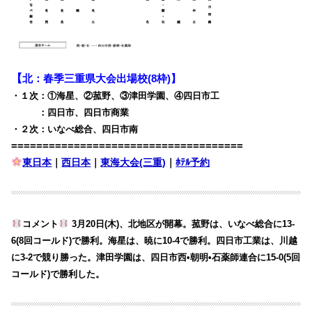
【
北：春季三重県大会出場校(8枠)】
・１次：①海星、②菰野、③津田学園、④四日市工
・１次
：四日市、四日市商業
・２次：いなべ総合、四日市南
=====================================
東日本
｜
西日本
｜
東海大会(三重)
｜
ﾎﾃﾙ予約
コメント
3月20日(木)、北地区が開幕。菰野は、いなべ総合に13-
6(8回コールド)で勝利。海星は、暁に10-4で勝利。四日市工業は、川越
に3-2で競り勝った。津田学園は、四日市西•朝明•石薬師連合に15-0(5回
コールド)で勝利した。