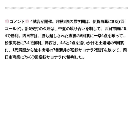
コメント
4試合が開催。昨秋8強の昴学園は、伊賀白鳳に9-0(7回
コールド)。計5安打の久居は、中盤の競り合いを制して、四日市南に6-
4で勝利。四日市は、勝ち越しされた直後の6回裏に一挙4点を奪って、
松阪高校に7-4で勝利。津西は、4-6と2点を追いかける土壇場の9回裏
に、1死満塁から途中出場の7番新井が逆転サヨナラ2塁打を放って、四
日市商業に7x-6(9回逆転サヨナラ)で勝利した。