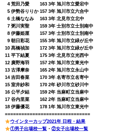
0
4 荒田乃愛 163 3年 旭川市立愛宕中
0
5 伊勢谷りりか 157 3年 旭川市立六合中
0
6 土橋ななみ 163 3年 北見市立北中
0
7 粥川実聖 159 3年 士別市立士別南中
0
8 伊藤姫厘 157 3年 士別市立士別南中
0
9 朝日彩花 155 3年 旭川市立緑が丘中
10 髙橋禎加 172 3年 旭川市立緑が丘中
11 平下結夏 175 3年 北見市立光西中
12 廣野海羽 157 2年 旭川市立東光中
13 古澤摩奈 165 2年 旭川市立永山中
14 吉田春菜 170 3年 名寄市立名寄中
15 室井紗和 170 2年 砂川市立砂川中
16 公平夕結 159 2年 当麻町立当麻中
17 谷内里菜 162 2年 当麻町立当麻中
18 伊藤優花 178 1年 旭川市立東光中
===============================
ウインターカップ2021年 日程・結果
①男子出場校一覧
・
②女子出場校一覧