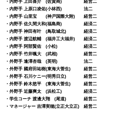
・内野手 上田喜介 (佐賀商) 経営二
・内野手 上原口凌佑(小林西) 法二
・内野手 山里宝 (神戸国際大附) 経営二
・内野手 佐久間大和(福島商) 経済二
・内野手 神田有叶 (鳥取城北) 経済二
・内野手 渡辺航輔 (福井工大福井) 経済二
・内野手 阿部賢佑 (小松) 経済二
・内野手 竹井颯大 (武相) 経営二
・外野手 逢澤杏哉 (英明) 法二
・外野手 國府田祐樹(東海大菅生) 経営二
・外野手 石川ケニー(明秀日立) 経営二
・外野手 鈴木悠平 (東海大菅生) 経営二
・外野手 近藤爽太 (浜松工) 経済二
・学生コーチ 渡邊大翔 (尾道) 経営二
・マネージャー 吉澤実穂(立正大立正) 経営二