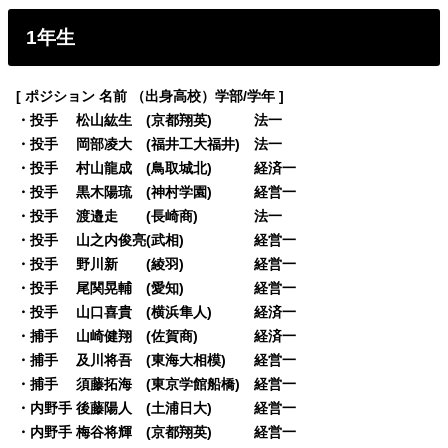
1年生
[ ポジション 名前 （出身高校）学部/学年 ]
・投手 松山紘生 (京都翔英) 法一
・投手 岡部凌大 (福井工大福井) 法一
・投手 村山龍成 (鳥取城北) 経済一
・投手 黒木陽琉 (神村学園) 経営一
・投手 渡邉走 (長崎商) 法一
・投手 山之内俊亮(武相) 経営一
・投手 野川新 (綾羽) 経営一
・投手 尾関晃輔 (愛知) 経営一
・投手 山口喜貴 (横浜隼人) 経済一
・捕手 山崎健翔 (佐賀商) 経済一
・捕手 及川将吾 (東海大相模) 経営一
・捕手 須藤拓海 (東京学館船橋) 経営一
・内野手 後藤陽人 (土浦日大) 経営一
・内野手 梅谷将輝 (京都翔英) 経営一