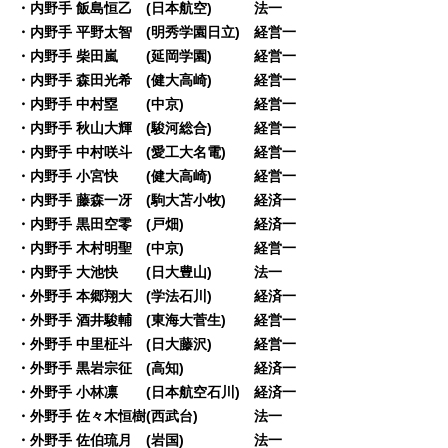
・内野手 飯島恒乙 (日本航空) 法一
・内野手 平野太智 (明秀学園日立) 経営一
・内野手 柴田嵐 (延岡学園) 経営一
・内野手 森田光希 (健大高崎) 経営一
・内野手 中村塁 (中京) 経営一
・内野手 秋山大輝 (駿河総合) 経営一
・内野手 中村咲斗 (愛工大名電) 経営一
・内野手 小宮快 (健大高崎) 経営一
・内野手 藤森一冴 (駒大苫小牧) 経済一
・内野手 黒田空零 (戸畑) 経済一
・内野手 木村明聖 (中京) 経営一
・内野手 大池快 (日大豊山) 法一
・外野手 本郷翔大 (学法石川) 経済一
・外野手 酒井駿輔 (東海大菅生) 経営一
・外野手 中里柾斗 (日大藤沢) 経営一
・外野手 黒岩宗征 (高知) 経済一
・外野手 小林凛 (日本航空石川) 経済一
・外野手 佐々木恒樹(西武台) 法一
・外野手 佐伯琉月 (岩国) 法一