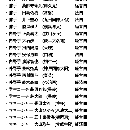
・捕手 薬師寺琳久(津久見) 経営四
・捕手 田島佑樹 (常磐) 法四
・捕手 井上堅心 (九州国際大付) 法四
・捕手 脇屋楓大 (横浜隼人) 経営四
・内野手 正高奏太 (狭山ヶ丘) 経営四
・内野手 大石歩 (愛工大名電) 経営四
・内野手 河西陽路 (天理) 経営四
・内野手 安保勇咲 (由利) 法四
・内野手 廣瀬智也 (桐生一) 経営四
・外野手 笠松拓真 (神戸国際大附) 経営四
・外野手 西川凱斗 (育英) 経営四
・外野手 鈴木高晴 (今治西) 経済四
・学生コーチ 荻原吟哉(星稜) 経営四
・学生コーチ 林大陸 (星稜) 経営四
・マネージャー 香田太河 (博多) 経営四
・マネージャー 大山ひかる(東農大二) 経営四
・マネージャー 五十嵐優海(鶴岡東) 経営四
・マネージャー 大出彩斗 (常総学院) 経済四