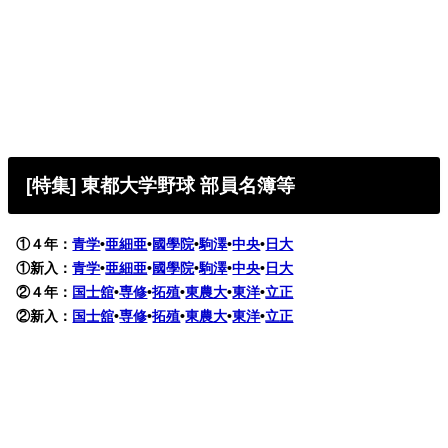
[特集] 東都大学野球 部員名簿等
①４年：
青学
•
亜細亜
•
國學院
•
駒澤
•
中央
•
日大
①新入：
青学
•
亜細亜
•
國學院
•
駒澤
•
中央
•
日大
②４年：
国士舘
•
専修
•
拓殖
•
東農大
•
東洋
•
立正
②新入：
国士舘
•
専修
•
拓殖
•
東農大
•
東洋
•
立正