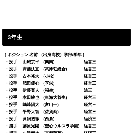
3年生
[ ポジション 名前 （出身高校）学部/学年 ]
・投手 山城京平 (興南) 経営三
・投手 齊藤汰直 (武庫荘総合) 経営三
・投手 古本裕大 (小松) 経営三
・投手 肥田優心 (享栄) 経営三
・投手 伊藤寛人 (福生) 法三
・投手 本田峻也 (東海大菅生) 経営三
・投手 嶋崎陽太 (富山一) 経営三
・投手 平野大智 (佐賀商) 経営三
・投手 眞鍋透徹 (西条) 経済三
・捕手 藤原光陽 (聖心ウルスラ学園) 経営三
・捕手 丈達泰地 (京都翔英) 経済三