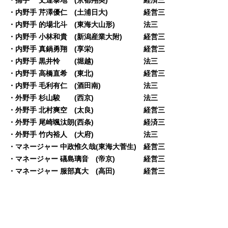
・内野手 芹澤優仁 (土浦日大) 経営三
・内野手 的場北斗 (東海大山形) 法三
・内野手 小林和貴 (新潟産業大附) 経営三
・内野手 真鍋勇翔 (享栄) 経営三
・内野手 黒井怜 (堀越) 法三
・内野手 高橋直希 (東北) 経営三
・内野手 毛利有仁 (酒田南) 法三
・外野手 杉山駿 (西京) 法三
・外野手 北村爽空 (太良) 経営三
・外野手 尾崎颯汰朗(西条) 経済三
・外野手 竹内裕人 (大府) 法三
・マネージャー 中政惟久哉(東海大菅生) 経営三
・マネージャー 礒島璃音 (帝京) 経営三
・マネージャー 服部真大 (高田) 経営三