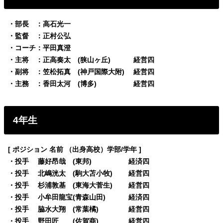
・部長 ：高石光一
・監督 ：正村公弘
・コーチ：平田真澄
・主将 ：正高奏太 (狭山ヶ丘) 経営四
・副将 ：笠松拓真 (神戸国際大附) 経営四
・主務 ：香田太河 (博多) 経営四
4年生
[ ポジション 名前 （出身高校）学部/学年 ]
・投手 藤好昂哉 (東邦) 経済四
・投手 北嶋洸太 (駒大苫小牧) 経営四
・投手 杉浦敦基 (東海大菅生) 経営四
・投手 小牟田龍宝(青森山田) 経済四
・投手 脇水大翔 (常葉橘) 経営四
・投手 野田匠 (佐賀商) 経営四