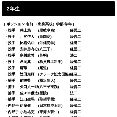
2年生
[ ポジション 名前 （出身高校）学部/学年 ]
・
投手 井上悠 (県岐阜商) 経営二
・投手 川尻啓人 (高岡商) 経営二
・投手 比嘉佑斗 (沖縄尚学) 経済二
・投手 安井勇有心(八王子) 経営二
・投手 寒川航希 (英明) 法二
・投手 岸岡翼 (秩父農工科学) 経済二
・投手 蘇環 (尾道) 経営二
・投手 辻田旭輝 (クラーク記念国際)経済二
・捕手 前嶋藍 (横浜隼人) 経営二
・捕手 矢口丈一郎(八王子実践) 経営二
・捕手 佐々木優太(星陵) 法二
・捕手 江口生馬 (聖望学園) 経済二
・内野手 伊藤健 (日本航空石川) 経済二
・内野手 小池祐吏 (東海大菅生) 経営二