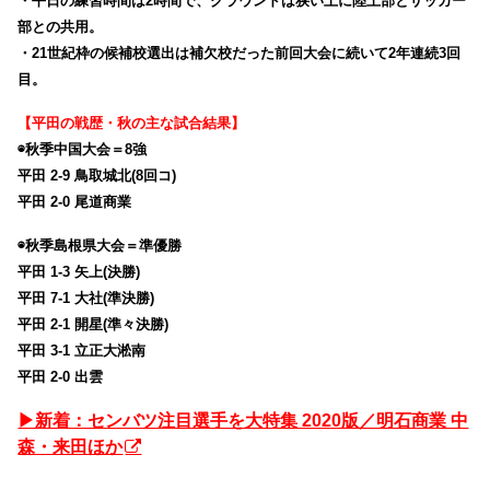
・平日の練習時間は2時間で、グラウンドは狭い上に陸上部とサッカー
部との共用。
・21世紀枠の候補校選出は補欠校だった前回大会に続いて2年連続3回
目。
【平田の戦歴・秋の主な試合結果】
◉秋季中国大会＝8強
平田 2-9 鳥取城北(8回コ)
平田 2-0 尾道商業
◉秋季島根県大会＝準優勝
平田 1-3 矢上(決勝)
平田 7-1 大社(準決勝)
平田 2-1 開星(準々決勝)
平田 3-1 立正大淞南
平田 2-0 出雲
▶︎新着：センバツ注目選手を大特集 2020版／明石商業 中
森・来田ほか