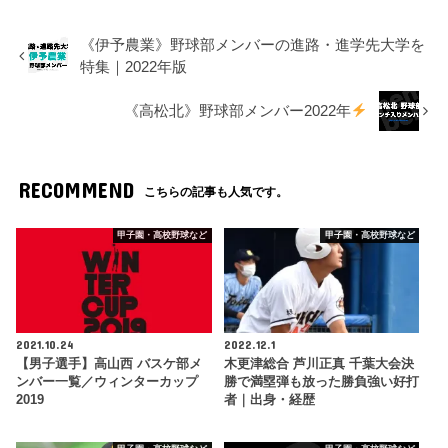
《伊予農業》野球部メンバーの進路・進学先大学を
特集｜2022年版
《高松北》野球部メンバー2022年
RECOMMEND
こちらの記事も人気です。
甲子園・高校野球など
甲子園・高校野球など
2021.10.24
2022.12.1
【男子選手】高山西 バスケ部メ
木更津総合 芦川正真 千葉大会決
ンバー一覧／ウィンターカップ
勝で満塁弾も放った勝負強い好打
2019
者｜出身・経歴