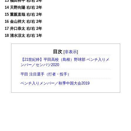
13 福田祥平 右/右 2年
14 天野向陽 右/右 2年
15 重親直哉 右/右 2年
16 金山祥大 右/右 2年
17 井口恭太 右/右 2年
18 清水涼太 右/右 1年
目次
[
非表示
]
【21世紀枠】平田高校（島根）野球部 ベンチ入りメ
ンバー／センバツ2020
平田 注目選手（打者・投手）
ベンチ入りメンバー／秋季中国大会2019