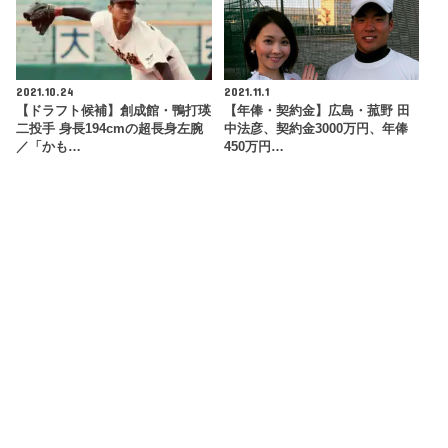
2021.10.24
2021.11.1
【ドラフト候補】創成館・鴨打瑛
【年俸・契約金】広島・菰野 田
二投手 身長194cmの超長身左腕
中法彦、契約金3000万円、年俸
／「かも…
450万円…