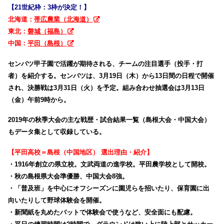
【21世紀枠：3枠が決定！】
北海道：
帯広農業（北海道）
東北：
磐城（福島）
中国：
平田（島根）
センバツ甲子園で活躍が期待される、チームの注目選手（投手・打
者）を紹介する。
センバツは、3月19日（木）から13日間の日程で開催
され、決勝戦は3月31日（火）を予定。組み合わせ抽選会は3月13日
（金）午前9時から。
2019年の秋季大会の主な戦歴・試合結果一覧（島根大会・中国大会）
もデータ集として収録している。
【平田高校＝島根（中国地区） 選出理由・紹介】
・1916年創立の県立校。文武両道の進学校。平田農学校として開校。
・秋の島根県大会準優勝、中国大会8強。
・「普及班」を中心にオフシーズンに園児らを招いたり、保育園に出
向いたりして野球体験会を開催。
・新聞紙を丸めたバットで体験会で使うなど、安全面にも配慮。