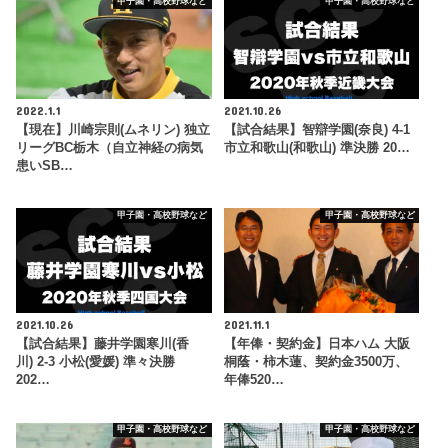
甲子園・高校野球など
甲子園・高校野球など
2022.1.1
2021.10.26
【現在】川崎宗則(ムネリン) 独立
【試合結果】智辯学園(奈良) 4-1
リーグBC栃木（自立神経の病気
市立和歌山(和歌山) 準決勝 20…
患いSB…
甲子園・高校野球など
甲子園・高校野球など
2021.10.26
2021.11.1
【試合結果】藤井学園寒川(香
【年俸・契約金】日本ハム 大阪
川) 2-3 小松(愛媛) 準々決勝
桐蔭・柿木蓮、契約金3500万、
202…
年俸520…
甲子園・高校野球など
甲子園・高校野球など