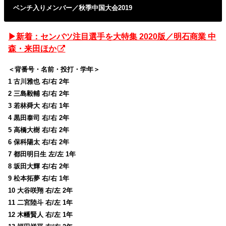
ベンチ入りメンバー／秋季中国大会2019
▶︎新着：センバツ注目選手を大特集 2020版／明石商業 中
森・来田ほか
＜背番号・名前・投打・学年＞
1 古川雅也 右/右 2年
2 三島毅輔 右/右 2年
3 若林舜大 右/右 1年
4 黒田泰司 右/右 2年
5 高橋大樹 右/右 2年
6 保科陽太 右/右 2年
7 都田明日生 左/左 1年
8 坂田大輝 右/右 2年
9 松本拓夢 右/右 1年
10 大谷咲翔 右/左 2年
11 二宮陸斗 右/左 1年
12 木幡賢人 右/左 1年