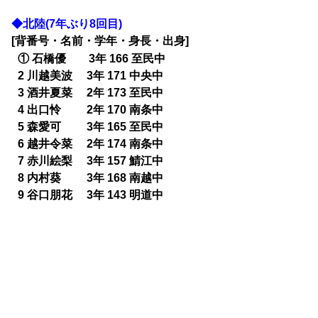
◆北陸(7年ぶり8回目)
[背番号・名前・学年・身長・出身]
0
① 石橋優 3年 166 至民中
0
2 川越美波 3年 171 中央中
0
3 酒井夏菜 2年 173 至民中
0
4 出口怜 2年 170 南条中
0
5 森愛可 3年 165 至民中
0
6 越井令菜 2年 174 南条中
0
7 赤川絵梨 3年 157 鯖江中
0
8 内村葵 3年 168 南越中
0
9 谷口朋花 3年 143 明道中