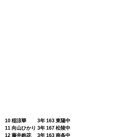
10 稲涼華 3年 163 東陽中
11 向山ひかり 3年 167 松陵中
12 藤井絢花 3年 163 南条中