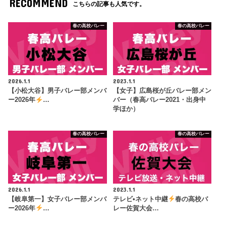
RECOMMEND
こちらの記事も人気です。
春の高校バレー
春の高校バレー
2026.1.1
2023.1.1
【小松大谷】男子バレー部メンバ
【女子】広島桜が丘バレー部メン
ー2026年
…
バー（春高バレー2021・出身中
学ほか）
春の高校バレー
春の高校バレー
2026.1.1
2023.1.1
【岐阜第一】女子バレー部メンバ
テレビ•ネット中継
春の高校バ
ー2026年
…
レー佐賀大会…