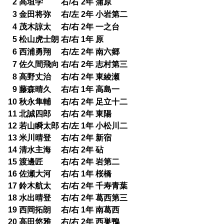
2 高垣学 右/右 2年 蒲原
0
3 金田将弥 右/左 2年 小岩第二
0
4 茂木諒太 右/右 2年 一之台
0
5 松山虎士朗 右/右 1年 原
0
6 西浦勇翔 右/左 2年 南六郷
0
7 佐久間飛向 右/右 2年 志村第三
0
8 高野丈治 右/右 2年 東綾瀬
0
9 藤森晴久 右/右 1年 高島一
0
10 秋永隼輔 右/右 2年 足立十二
11 北誠四郎 右/右 2年 東陽
12 若山瞬太郎 右/左 1年 小松川二
13 米川晴登 右/右 2年 新宿
14 清水主海 右/右 2年 砧
15 渡邊匠 右/右 2年 岩第二
16 佐瀬大河 右/右 1年 桜橋
17 鈴木航太 右/右 2年 千寿青葉
18 水出晴登 右/右 2年 葛西第三
19 西岡拓朗 右/右 1年 南葛西
20 高田悠雅 右/右 2年 西巣鴨