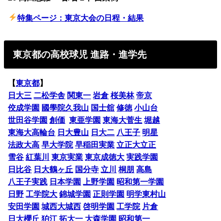
特集ページ：東京大会の日程・結果
東京都の高校球児 進路・進学先
【
東京都
】
日大三
二松学舎
関東一
岩倉
桜美林
帝京
佼成学園
國學院久我山
国士舘
修徳
小山台
世田谷学園
創価
東亜学園
東海大菅生
堀越
東海大高輪台
日大豊山
日大二
八王子
明星
法政大高
早大学院
早稲田実業
立正大立正
雪谷
紅葉川
東京実業
東京成徳大
実践学園
日比谷
日大鶴ヶ丘
国分寺
立川
桐朋
高島
八王子実践
日本学園
上野学園
昭和第一学園
日野
工学院大
錦城学園
正則学園
明学東村山
安田学園
城西大城西
啓明学園
工学院
片倉
日大櫻丘
狛江
拓大一
大森学園
昭和第一