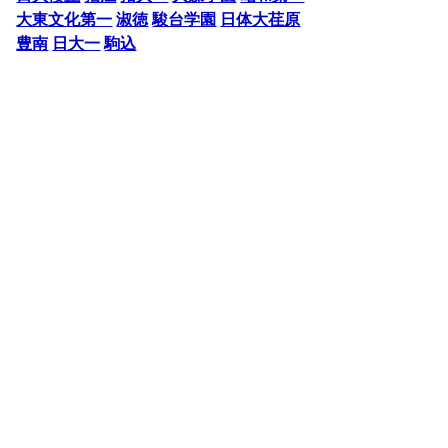
大東文化第一
淑徳
駿台学園
日体大荏原
豊南
日大一
駒込