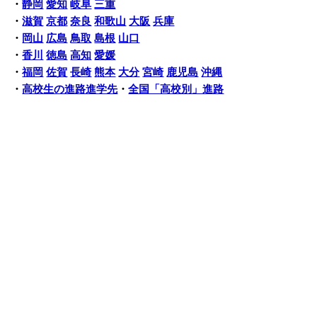
・
静岡
愛知
岐阜
三重
・
滋賀
京都
奈良
和歌山
大阪
兵庫
・
岡山
広島
鳥取
島根
山口
・
香川
徳島
高知
愛媛
・
福岡
佐賀
長崎
熊本
大分
宮崎
鹿児島
沖縄
・
高校生の進路進学先
・
全国「高校別」進路