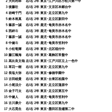
0
2 大向利幸 右/右 2年 東京･江戸川区小松川第一中
0
3 後藤壮 右/右 2年 東京･文京区本郷台中
0
4 岩崎千門 右/右 3年 東京･足立区第九中
0
5 鈴木将真 右/右 2年 東京･足立区新田中
0
5 篠原ー誠 右/右 2年 鹿児･奄美市赤木名中
0
6 西絆斗 右/右 3年 鹿児･奄美市赤木名中
0
7 篠原一誠 右/右 3年 鹿児･奄美市赤木名中
0
8 中健斗 右/右 3年 鹿児･奄美市笠利中
0
9 小松竜輝 右/右 2年 東京･北区稲付中
10 藤江颯海 右/右 3年 東京･葛飾区常盤中
11 高比良文哉 左/左 2年 東京･江戸川区立上一色中
11 草苅一樹 右/右 1年 東京･足立区第九中
12 長塩大弥 右/右 2年 東京･修徳学園中
13 古田睦貴 右/右 2年 東京･台東区柏葉中
14 小尾涼介 右/右 3年 東京･足立区蒲原中
15 金子巧太 右/右 2年 東京･足立区第五中
15 中健人 右/右 1年 鹿児･奄美市笠利中
16 古川康介 右/右 2年 東京･足立区第九中
17 大石晃生 右/右 2年 東京･墨田区吾嬬第二中