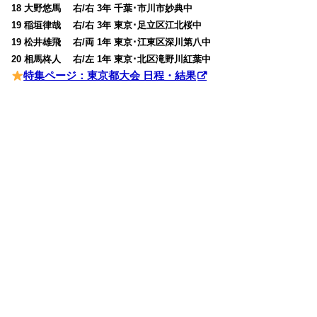
18 大野悠馬 右/右 3年 千葉･市川市妙典中
19 稲垣律哉 右/右 3年 東京･足立区江北桜中
19 松井雄飛 右/両 1年 東京･江東区深川第八中
20 相馬柊人 右/左 1年 東京･北区滝野川紅葉中
特集ページ：東京都大会 日程・結果