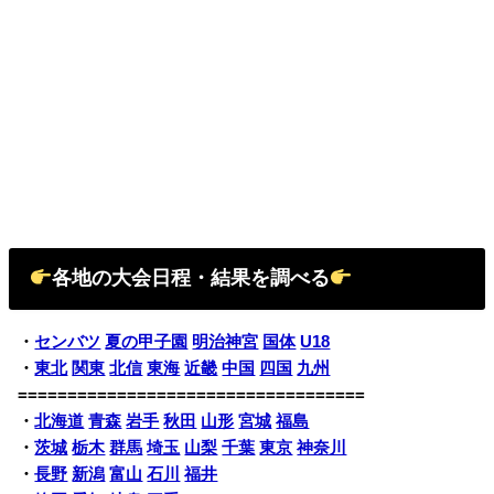
各地の大会日程・結果を調べる
・
センバツ
夏の甲子園
明治神宮
国体
U18
・
東北
関東
北信
東海
近畿
中国
四国
九州
===================================
・
北海道
青森
岩手
秋田
山形
宮城
福島
・
茨城
栃木
群馬
埼玉
山梨
千葉
東京
神奈川
・
長野
新潟
富山
石川
福井