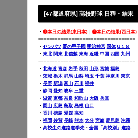
[47都道府県] 高校野球 日程・結果
・
❶本日の結果(東日本)
｜
❷本日の結果(西日本)
===================================
・
センバツ
夏の甲子園
明治神宮
国体
U１８
・
東北
関東
北信越
東海
近畿
中国
四国
九州
===================================
・
北海道
青森
岩手
秋田
山形
宮城
福島
・
茨城
栃木
群馬
山梨
埼玉
千葉
神奈川
東京
・
長野
新潟
富山
石川
福井
・
静岡
愛知
岐阜
三重
・
滋賀
京都
奈良
和歌山
大阪
兵庫
・
岡山
広島
鳥取
島根
山口
・
香川
徳島
愛媛
高知
・
福岡
佐賀
長崎
熊本
大分
宮崎
鹿児島
沖縄
・
高校生の進路進学先
・
全国「高校別」進路