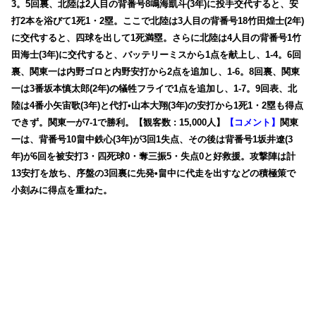
3。5回裏、北陸は2人目の背番号8鳴海凱斗(3年)に投手交代すると、安
打2本を浴びて1死1・2塁。ここで北陸は3人目の背番号18竹田煌士(2年)
に交代すると、四球を出して1死満塁。さらに北陸は4人目の背番号1竹
田海士(3年)に交代すると、バッテリーミスから1点を献上し、1-4。6回
裏、関東一は内野ゴロと内野安打から2点を追加し、1-6。8回裏、関東
一は3番坂本慎太郎(2年)の犠牲フライで1点を追加し、1-7。9回表、北
陸は4番小矢宙歌(3年)と代打•山本大翔(3年)の安打から1死1・2塁も得点
できず。関東一が7-1で勝利。【観客数 : 15,000人】
【コメント】
関東
一は、背番号10畠中鉄心(3年)が3回1失点、その後は背番号1坂井遼(3
年)が6回を被安打3・四死球0・奪三振5・失点0と好救援。攻撃陣は計
13安打を放ち、序盤の3回裏に先発•畠中に代走を出すなどの積極策で
小刻みに得点を重ねた。