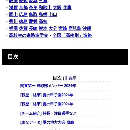
・
静岡
愛知
岐阜
三重
・
滋賀
京都
奈良
和歌山
大阪
兵庫
・
岡山
広島
鳥取
島根
山口
・
香川
徳島
愛媛
高知
・
福岡
佐賀
長崎
熊本
大分
宮崎
鹿児島
沖縄
・
高校生の進路進学先
・
全国「高校別」進路
目次
目次
[
非表示
]
関東第一 野球部メンバー 2024年
[戦歴・結果] 夏の甲子園2024年
[戦歴・結果] 夏の甲子園2024年
[チーム紹介] 特長・注目選手など
[主なデータ] 夏の地方大会 成績