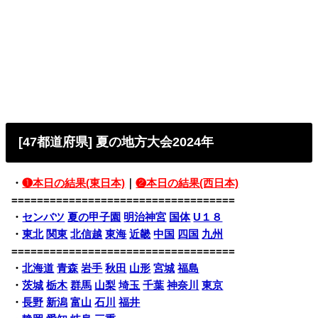
[47都道府県] 夏の地方大会2024年
・
❶本日の結果(東日本)
｜
❷本日の結果(西日本)
===================================
・
センバツ
夏の甲子園
明治神宮
国体
U１８
・
東北
関東
北信越
東海
近畿
中国
四国
九州
===================================
・
北海道
青森
岩手
秋田
山形
宮城
福島
・
茨城
栃木
群馬
山梨
埼玉
千葉
神奈川
東京
・
長野
新潟
富山
石川
福井