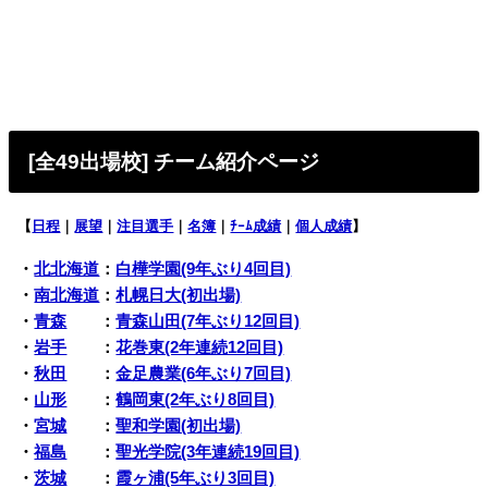
[全49出場校
] チーム紹介ページ
【
日程
｜
展望
｜
注目選手
｜
名簿
｜
ﾁｰﾑ成績
｜
個人成績
】
・
北北海道
：
白樺学園(9年ぶり4回目)
・
南北海道
：
札幌日大(初出場)
・
青森
：
青森山田(7年ぶり12回目)
・
岩手
：
花巻東(2年連続12回目)
・
秋田
：
金足農業(6年ぶり7回目)
・
山形
：
鶴岡東(2年ぶり8回目)
・
宮城
：
聖和学園(初出場)
・
福島
：
聖光学院(3年連続19回目)
・
茨城
：
霞ヶ浦(5年ぶり3回目)