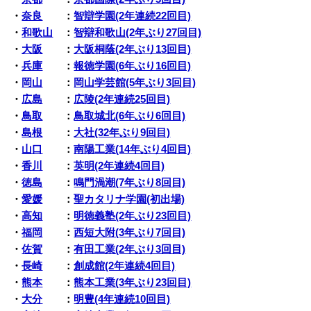
・
奈良
：
智辯学園(2年連続22回目)
・
和歌山
：
智辯和歌山(2年ぶり27回目)
・
大阪
：
大阪桐蔭(2年ぶり13回目)
・
兵庫
：
報徳学園(6年ぶり16回目)
・
岡山
：
岡山学芸館(5年ぶり3回目)
・
広島
：
広陵(2年連続25回目)
・
鳥取
：
鳥取城北(6年ぶり6回目)
・
島根
：
大社(32年ぶり9回目)
・
山口
：
南陽工業(14年ぶり4回目)
・
香川
：
英明(2年連続4回目)
・
徳島
：
鳴門渦潮(7年ぶり8回目)
・
愛媛
：
聖カタリナ学園(初出場)
・
高知
：
明徳義塾(2年ぶり23回目)
・
福岡
：
西短大附(3年ぶり7回目)
・
佐賀
：
有田工業(2年ぶり3回目)
・
長崎
：
創成館(2年連続4回目)
・
熊本
：
熊本工業(3年ぶり23回目)
・
大分
：
明豊(4年連続10回目)