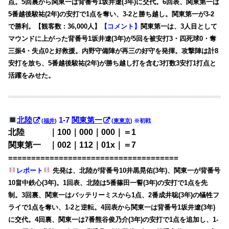
点。5回裏から関東一は背番号1坂井遼(3年)に交代。6回表、関東第一は
5番越後駿祐(2年)の安打で1点を奪い、3-2と勝ち越し。関東第一が3-2
で勝利。【観客数 : 36,000人】
【コメント】
関東第一は、3人目として
マウンドに上がった背番号1坂井遼(3年)が5回を被安打3・四死球0・奪
三振4・失点0と好救援。内野守備陣が再三の好守を発揮。攻撃陣は計8
安打を放ち、5番越後駿祐(2年)が勝ち越し打を含む3打数3安打1打点と
活躍をみせた。
北陸
1-7
関東第一
(
福井
)
(
東東京
) ※初戦
北陸 ｜100｜000｜000｜＝1
関東第一 ｜002｜112｜01x｜＝7
=====================================
レポート
先発は、北陸が背番号10井黒晃佑(3年)、関東一が背番号
10畠中鉄心(3年)。1回表、北陸は5番篠田一誓(3年)の安打で1点を先
制。3回裏、関東一はバッテリーミスから1点、2番成井聡(3年)の犠牲フ
ライで1点を奪い、1-2と逆転。4回表から関東一は背番号1坂井遼(3年)
に交代。4回裏、関東一は7番熊谷俊乃介(3年)の安打で1点を追加し、1-