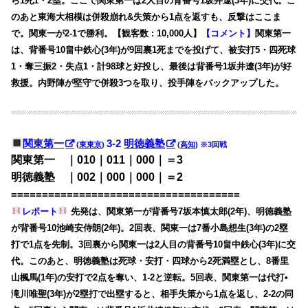
ら1死1・2塁。ここで関東第一は2人目の背番号1坂井遼(3年)に交代。こ
のあと東海大相模は併殺崩れ&失策から1点を返すも、反撃はここま
で。関東一が2-1で勝利。【観客数 : 10,000人】
【コメント】
関東第一
は、背番号10畠中鉄心(3年)が9回裏1死までを投げて、被安打5・四死球
1・奪三振2・失点1・計98球と好投し、最後は背番号1坂井遼(3年)が好
救援。内野陣が堅守で併殺3つを取り、投手陣をバックアップした。
関東第一
3-2
明徳義塾
(
東東京
)
(
高知
) ※3回戦
関東第一 ｜010｜011｜000｜＝3
明徳義塾 ｜002｜000｜000｜＝2
=====================================
レポート
先発は、関東第一が背番号7坂本慎太郎(2年)、明徳義塾
が背番号10池崎安侍朗(2年)。2回表、関東一は7番小島想生(3年)の2塁
打で1点を先制。3回裏から関東一は2人目の背番号10畠中鉄心(3年)に交
代。このあと、明徳義塾は死球・安打・四球から2死満塁とし、8番里
山楓馬(1年)の安打で2点を奪い、1-2と逆転。5回表、関東第一は代打•
滝川唯聖(3年)が2塁打で出塁すると、相手失策から1点を返し、2-2の同