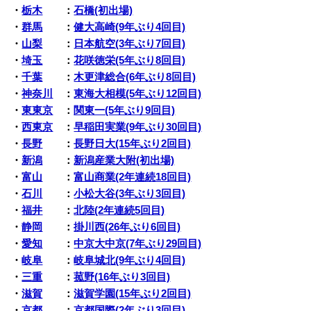
・
栃木
：
石橋(初出場)
・
群馬
：
健大高崎(9年ぶり4回目)
・
山梨
：
日本航空(3年ぶり7回目)
・
埼玉
：
花咲徳栄(5年ぶり8回目)
・
千葉
：
木更津総合(6年ぶり8回目)
・
神奈川
：
東海大相模(5年ぶり12回目)
・
東東京
：
関東一(5年ぶり9回目)
・
西東京
：
早稲田実業(9年ぶり30回目)
・
長野
：
長野日大(15年ぶり2回目)
・
新潟
：
新潟産業大附(初出場)
・
富山
：
富山商業(2年連続18回目)
・
石川
：
小松大谷(3年ぶり3回目)
・
福井
：
北陸(2年連続5回目)
・
静岡
：
掛川西(26年ぶり6回目)
・
愛知
：
中京大中京(7年ぶり29回目)
・
岐阜
：
岐阜城北(9年ぶり4回目)
・
三重
：
菰野(16年ぶり3回目)
・
滋賀
：
滋賀学園(15年ぶり2回目)
・
京都
：
京都国際(2年ぶり3回目)