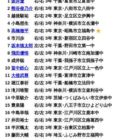
0
1
坂井遼
右/右 3年 千葉･富里市立富里中
0
2
熊谷俊乃介
右/右 3年 東京･八街市立八街中
0
3 越後駿祐 右/右 2年 東京･足立区立伊興中
0
4 小島想生 右/右 3年 神奈川･横浜市立名瀬中
0
5
高橋徹平
右/右 3年 東京･昭島市立福島中
0
6 市川歩 右/右 3年 東京･新宿区立四谷中
0
7
坂本慎太郎
左/左 2年 千葉･野田市立第一中
0
8
飛田優悟
右/左 3年 神奈川･川崎市立南加瀬中
0
9 成井聡 右/左 3年 千葉･我孫子市立我孫子中
10
畠中鉄心
左/左 3年 東京･江戸川区立上一色中
11
大後武尊
右/左 3年 千葉･富津市立富津中
12 堀江泰祈 右/左 3年 千葉･船橋市立法田中
13 滝川唯聖 右/右 3年 神奈川･横浜市立釜利谷中
14 中里駿介 右/左 3年 茨城･つくばみらい市立伊奈中
15 豊泉陽 右/左 3年 東京･八王子市立ひよどり山中
16 中島幸哉 右/左 3年 東京･江戸川区立鹿本中
17 井田裕士 右/右 3年 東京･江戸川区立南葛西中
18 半沢颯太 右/右 3年 東京･台東区立柏葉中
19 藤田大輔 右/右 3年 埼玉･ふじみ野市立福岡中