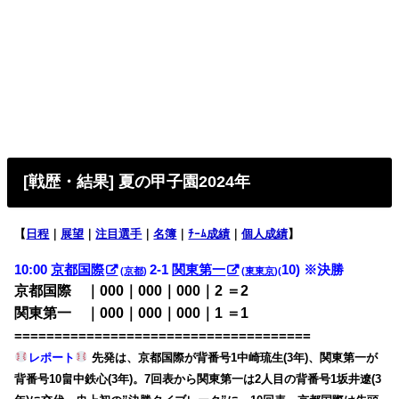
[戦歴・結果] 夏の甲子園2024年
【
日程
｜
展望
｜
注目選手
｜
名簿
｜
ﾁｰﾑ成績
｜
個人成績
】
10:00
京都国際
2-1
関東第一
10) ※決勝
(
京都
)
(
東東京
)(
京都国際 ｜000｜000｜000｜2 ＝2
関東第一 ｜000｜000｜000｜1 ＝1
=====================================
レポート
先発は、京都国際が背番号1中崎琉生(3年)、関東第一が
背番号10畠中鉄心(3年)。7回表から関東第一は2人目の背番号1坂井遼(3