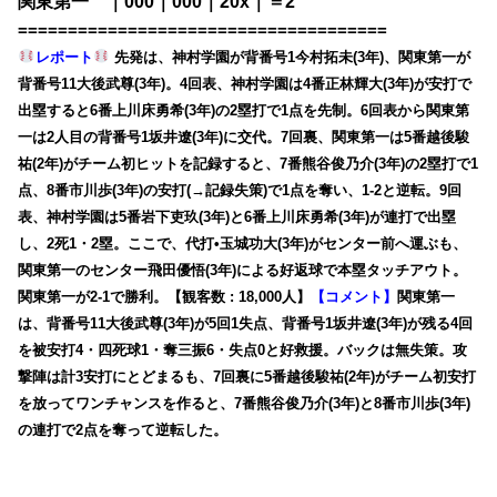
関東第一 ｜000｜000｜20x｜＝2
=====================================
レポート
先発は、神村学園が背番号1今村拓未(3年)、関東第一が
背番号11大後武尊(3年)。4回表、神村学園は4番正林輝大(3年)が安打で
出塁すると6番上川床勇希(3年)の2塁打で1点を先制。6回表から関東第
一は2人目の背番号1坂井遼(3年)に交代。7回裏、関東第一は5番越後駿
祐(2年)がチーム初ヒットを記録すると、7番熊谷俊乃介(3年)の2塁打で1
点、8番市川歩(3年)の安打(→記録失策)で1点を奪い、1-2と逆転。9回
表、神村学園は5番岩下吏玖(3年)と6番上川床勇希(3年)が連打で出塁
し、2死1・2塁。ここで、代打•玉城功大(3年)がセンター前へ運ぶも、
関東第一のセンター飛田優悟(3年)による好返球で本塁タッチアウト。
関東第一が2-1で勝利。【観客数 : 18,000人】
【コメント】
関東第一
は、背番号11大後武尊(3年)が5回1失点、背番号1坂井遼(3年)が残る4回
を被安打4・四死球1・奪三振6・失点0と好救援。バックは無失策。攻
撃陣は計3安打にとどまるも、7回裏に5番越後駿祐(2年)がチーム初安打
を放ってワンチャンスを作ると、7番熊谷俊乃介(3年)と8番市川歩(3年)
の連打で2点を奪って逆転した。