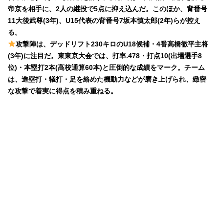
帝京を相手に、2人の継投で5点に抑え込んだ。このほか、背番号
11大後武尊(3年)、U15代表の背番号7坂本慎太郎(2年)らが控え
る。
攻撃陣は、デッドリフト230キロのU18候補・4番高橋徹平主将
(3年)に注目だ。東東京大会では、打率.478・打点10(出場選手8
位)・本塁打2本(高校通算60本)と圧倒的な成績をマーク。チーム
は、進塁打・犠打・足を絡めた機動力などが磨き上げられ、緻密
な攻撃で着実に得点を積み重ねる。