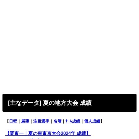
[主なデータ] 夏の地方大会 成績
【
日程
｜
展望
｜
注目選手
｜
名簿
｜
ﾁｰﾑ成績
｜
個人成績
】
【関東一｜夏の東東京大会2024年 成績】