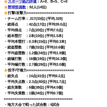
スポーツ紙の評価
：A=0、B=5、C=0
野球部員数
：92人(14位)
打撃/攻撃力======================
・チーム打率：.317(33位) [平均.329]
・総得点 ：42点(17位) [平均39.0点]
・平均得点 ：7点(20位) [平均7.0点]
・総本塁打 ：2本(10位) [平均1.5本]
・平均本塁打：0.3本(15位) [平均0.3本]
・総盗塁数 ：7個(32位) [平均10.6個]
・平均盗塁数：1.2個(34位) [平均1.9個]
・総犠打数 ：16個(19位) [平均16.3個]
・平均犠打数：2.7個(29位) [平均3.0個]
投手/守備力======================
・総失点 ：14点(41位) [平均9.2点]
・平均失点数：2.3点(40位) [平均1.7点]
・総失策数 ：6個(38位) [平均4.0個]
・平均失策数：1個(34位) [平均0.7個]
================================
・地方大会で戦った試合数：6試合