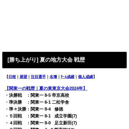
[勝ち上がり] 夏の地方大会 戦歴
【
日程
｜
展望
｜
注目選手
｜
名簿
｜
ﾁｰﾑ成績
｜
個人成績
】
【関東一の戦歴｜夏の東東京大会2024年】
・決勝戦 ：関東一 8-5 帝京高校
・準決勝 ：関東一 6-1 二松学舎
・準々決勝：関東一 8-4
q
修徳
・５回戦 ：関東一 8-1
q
成立学園(7)
・４回戦 ：関東一 8-0
q
足立新田(7)