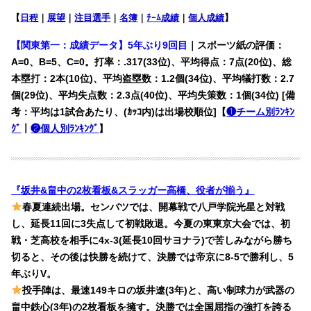
【
日程
｜
展望
｜
注目選手
｜
名簿
｜
ﾁｰﾑ成績
｜
個人成績
】
【関東第一：成績データ】
5年ぶり9回目
｜スポーツ紙の評価：
A=0、B=5、C=0。打率：.317(33位)、平均得点：7点(20位)、総
本塁打：2本(10位)、平均盗塁数：1.2個(34位)、平均犠打数：2.7
個(29位)、平均失点数：2.3点(40位)、平均失策数：1個(34位) [備
考：平均は1試合あたり、(ｶｯｺ内)は出場校順位]【
❶チーム別ﾗﾝｷﾝ
ｸﾞ
｜
❷個人別ﾗﾝｷﾝｸﾞ
】
『坂井&畠中の2枚看板&スラッガー高橋、役者が揃う』
春夏連続出場。センバツでは、開幕戦で八戸学院光星と対戦
し、延長11回に3失点して初戦敗退。今夏の東東京大会では、初
戦・芝高校を相手に4x-3(延長10回サヨナラ)で苦しみながら勝ち
切ると、その後は快勝を続けて、決勝では帝京に8-5で勝利し、5
年ぶりV。
投手陣は、最速149キロの坂井遼(3年)と、高い制球力が武器の
畠中鉄心(3年)の2枚看板を擁す。決勝では全国屈指の強打を誇る