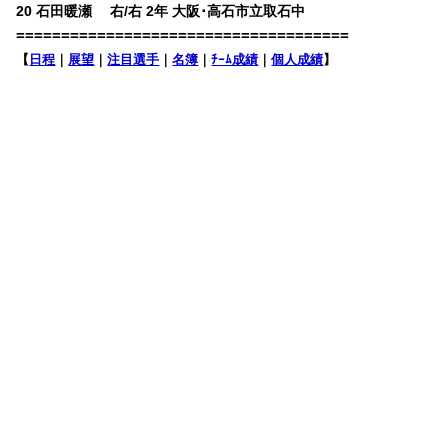
20 石田暖瀬 右/右 2年 大阪･高石市立取石中
=====================================
【
日程
｜
展望
｜
注目選手
｜
名簿
｜
ﾁｰﾑ成績
｜
個人成績
】