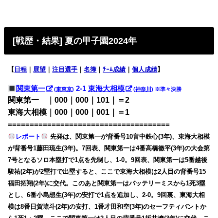
[戦歴・結果] 夏の甲子園2024年
【
日程
｜
展望
｜
注目選手
｜
名簿
｜
ﾁｰﾑ成績
｜
個人成績
】
関東第一
2-1
東海大相模
(
東東京
)
(
神奈川
) ※準々決勝
関東第一 ｜000｜000｜101｜＝2
東海大相模｜000｜000｜001｜＝1
=====================================
レポート
先発は、関東第一が背番号10畠中鉄心(3年)、東海大相模
が背番号1藤田琉生(3年)。7回表、関東第一は4番高橋徹平(3年)の大会第
7号となるソロ本塁打で1点を先制し、1-0。9回表、関東第一は5番越後
駿祐(2年)が2塁打で出塁すると、ここで東海大相模は2人目の背番号15
福田拓翔(2年)に交代。このあと関東第一はバッテリーミスから1死3塁
とし、6番小島想生(3年)の安打で1点を追加し、2-0。9回裏、東海大相
模は8番日賀琉斗(2年)の安打、1番才田和空(3年)のセーフティバントか