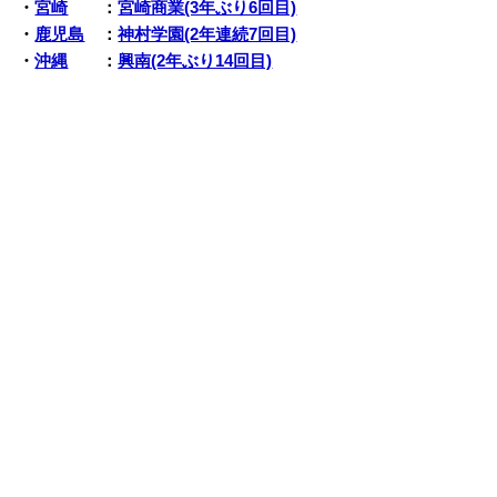
・
宮崎
：
宮崎商業(3年ぶり6回目)
・
鹿児島
：
神村学園(2年連続7回目)
・
沖縄
：
興南(2年ぶり14回目)