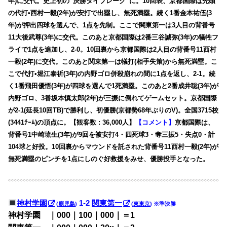
年)に交代。史上初の”決勝タイブレーク”に。10回表、京都国際は先頭
の代打•西村一毅(2年)が安打で出塁し、無死満塁。続く1番金本祐伍(3
年)が押出四球を選んで、1点を先制。ここで関東第一は3人目の背番号
11大後武尊(3年)に交代。このあと京都国際は2番三谷誠弥(3年)の犠牲フ
ライで1点を追加し、2-0。10回裏から京都国際は2人目の背番号11西村
一毅(2年)に交代。このあと関東第一は犠打(相手失策)から無死満塁。こ
こで代打•堀江泰祈(3年)の内野ゴロ併殺崩れの間に1点を返し、2-1。続
く1番飛田優悟(3年)が四球を選んで1死満塁。このあと2番成井聡(3年)が
内野ゴロ、3番坂本慎太郎(2年)が三振に倒れてゲームセット。京都国際
が2-1(延長10回TB)で勝利し、初優勝(京都勢68年ぶりのV)。全国3715校
(3441ﾁｰﾑ)の頂点に。【観客数 : 36,000人】
【コメント】
京都国際は、
背番号1中崎琉生(3年)が9回を被安打4・四死球3・奪三振5・失点0・計
104球と好投。10回裏からマウンドを託された背番号11西村一毅(2年)が
無死満塁のピンチを1点にしのぐ好救援をみせ、優勝投手となった。
神村学園
1-2
関東第一
(
鹿児島
)
(
東東京
) ※準決勝
神村学園 ｜000｜100｜000｜＝1