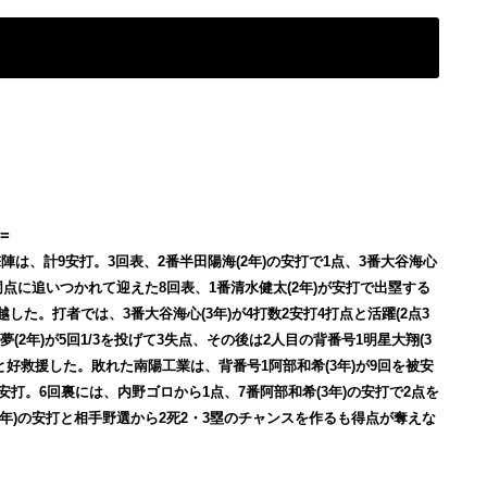
=
陣は、計9安打。3回表、2番半田陽海(2年)の安打で1点、3番大谷海心
の同点に追いつかれて迎えた8回表、1番清水健太(2年)が安打で出塁する
越した。打者では、3番大谷海心(3年)が4打数2安打4打点と活躍(2点3
(2年)が5回1/3を投げて3失点、その後は2人目の背番号1明星大翔(3
0と好救援した。敗れた南陽工業は、背番号1阿部和希(3年)が9回を被安
安打。6回裏には、内野ゴロから1点、7番阿部和希(3年)の安打で2点を
(3年)の安打と相手野選から2死2・3塁のチャンスを作るも得点が奪えな