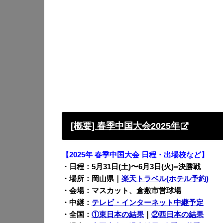
[概要] 春季中国大会2025年
【2025年 春季中国大会 日程・出場校など】
・日程：5月31日(土)〜
6月3日(火)=決勝戦
・場所：岡山県
｜
楽天トラベル(ホテル予約)
・会場：マスカット、倉敷市営球場
・中継：
テレビ・インターネット中継予定
・全国：
①東日本の結果
｜
②西日本の結果