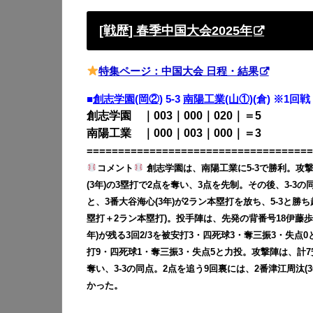
[戦歴] 春季中国大会2025年
特集ページ：中国大会 日程・結果
■
創志学園(岡②)
5-3
南陽工業(山①)
(倉) ※1回戦
創志学園 ｜003｜000｜020｜＝5
南陽工業 ｜000｜003｜000｜＝3
====================================
コメント
創志学園は、南陽工業に5-3で勝利。攻撃
(3年)の3塁打で2点を奪い、3点を先制。その後、3-3
と、3番大谷海心(3年)が2ラン本塁打を放ち、5-3と勝ち
塁打＋2ラン本塁打)。投手陣は、先発の背番号18伊藤歩夢
年)が残る3回2/3を被安打3・四死球3・奪三振3・失点
打9・四死球1・奪三振3・失点5と力投。攻撃陣は、計7
奪い、3-3の同点。2点を追う9回裏には、2番津江周汰
かった。