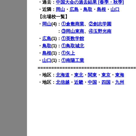
・過去：
中国大会の過去結果 [春季・秋季]
・近隣：
岡山
・
広島
・
鳥取
・
島根
・
山口
【出場校一覧】
・
岡山
(4)：
①倉敷商業
、
②創志学園
・岡山(4)
：
③岡山東商
、
④玉野光南
・
広島
(1)：
①英数学館
・
鳥取
(1)：
①鳥取城北
・
島根
(1)：
①矢上
・
山口
(1)：
①南陽工業
====================================
・地区：
北海道
・
東北
・
関東
・
東京
・
東海
・地区：
北信越
・
近畿
・
中国
・
四国
・
九州