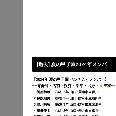
[過去] 夏の甲子園2024年メンバー
【2024年 夏の甲子園 ベンチ入りメンバー】
==背番号・名前・投打・学年・出身・
主将==
0
1 阿部和希 右/右 2年 山口･周南市立福川中
0
2 伊藤朋晃 右/右 2年 山口･防府市立右田中
0
3 温水晴琉 左/左 3年 山口･防府市立国府中
0
4 齊郷優太 右/右 2年 山口･柳井市立柳井中