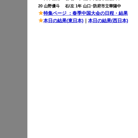
20 山野優斗 右/左 1年 山口･防府市立華陽中
特集ページ ：春季中国大会の日程・結果
本日の結果(東日本)
｜
本日の結果(西日本)