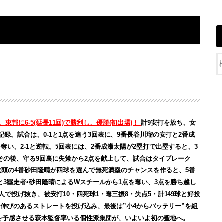
、東邦に6-5(延長11回)で勝利し、優勝(初出場)！
計9安打を放ち、女
録。試合は、0-1と1点を追う3回表に、9番長谷川瑠の安打と2番成
奪い、2-1と逆転。5回表には、2番成瀬太陽が2塁打で出塁すると、3
。その後、守る9回裏に失策から2点を献上して、試合はタイブレーク
先頭の4番砂田隆晴が四球を選んで無死満塁のチャンスを作ると、5番
と3塁走者•砂田隆晴によるWスチールから1点を奪い、3点を勝ち越し
人で投げ抜き、被安打10・四死球1・奪三振8・失点5・計149球と好投
伸びのあるストレートを投げ込み、最後は”小4からバッテリー”を組
を予感させる萩本監督率いる個性派集団が、いよいよ初の聖地へ。