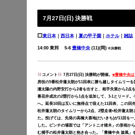
7月27日(日) 決勝戦
東日本
｜
西日本
｜
夏の甲子園
｜
ホテル
｜
雑誌
14:00 東邦 5-6
豊橋中央
(11)(岡)
※決勝戦
コメント
7月27日(日) 決勝戦が開催。
■豊橋中央は
房役の5番松井蓮太朗が11回表に勝ち越しタイムリーを記
瀬太陽の内野安打から2者を出すと、相手失策から2点を
番花井成次の2塁打から1点を追加して、3-1とリード
へ。延長10回は互いに無得点で迎えた11回表、この回
松井蓮太朗のタイムリーから2点、2塁走者•松井蓮太朗
た。投げては、先発の高橋大喜地(だいきち)が11回を一
した。ピンチの場面では「アントニオ猪木」の形相から
む捕手の松井蓮太朗と抱き合った。「豊橋中央 旋風」