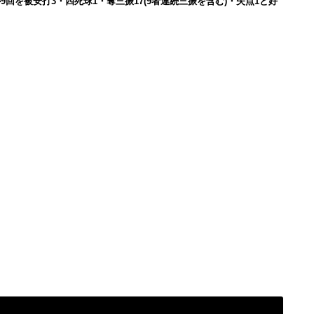
9回を被安打3・四死球1・奪三振17(9者連続三振を含む)・失点1と好