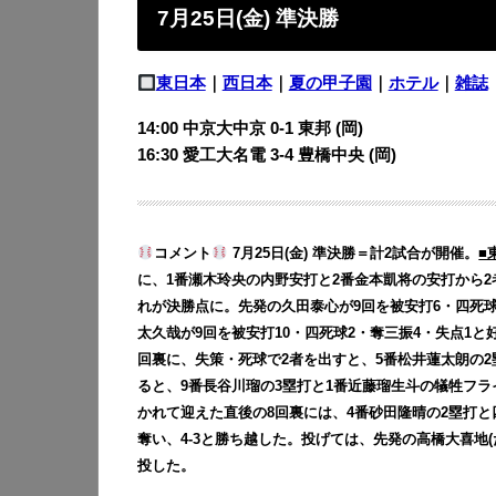
7月25日(金) 準決勝
東日本
｜
西日本
｜
夏の甲子園
｜
ホテル
｜
雑誌
14:00 中京大中京 0-1 東邦 (岡)
16:30 愛工大名電 3-4 豊橋中央 (岡)
コメント
7月25日(金) 準決勝＝計2試合が開催。
■
に、1番瀬木玲央の内野安打と2番金本凱将の安打から
れが決勝点に。先発の久田泰心が9回を被安打6・四死球
太久哉が9回を被安打10・四死球2・奪三振4・失点1と
回裏に、失策・死球で2者を出すと、5番松井蓮太朗の2
ると、9番長谷川瑠の3塁打と1番近藤瑠生斗の犠牲フライ
かれて迎えた直後の8回裏には、4番砂田隆晴の2塁打と
奪い、4-3と勝ち越した。投げては、先発の高橋大喜地(だ
投した。