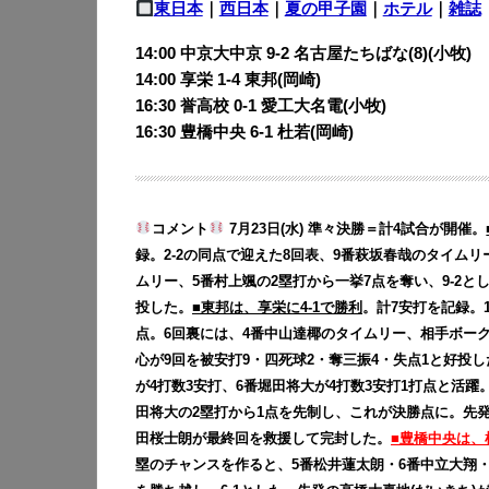
東日本
｜
西日本
｜
夏の甲子園
｜
ホテル
｜
雑誌
14:00 中京大中京 9-2 名古屋たちばな(8)(小牧)
14:00 享栄 1-4 東邦(岡崎)
16:30 誉高校 0-1 愛工大名電(小牧)
16:30 豊橋中央 6-1 杜若(岡崎)
コメント
7月23日(水) 準々決勝＝計4試合が開催。
録。2-2の同点で迎えた8回表、9番萩坂春哉のタイムリ
ムリー、5番村上颯の2塁打から一挙7点を奪い、9-2と
投した。
■東邦は、享栄に4-1で勝利
。計7安打を記録。
点。6回裏には、4番中山達椰のタイムリー、相手ボーク
心が9回を被安打9・四死球2・奪三振4・失点1と好投し
が4打数3安打、6番堀田将大が4打数3安打1打点と活躍
田将大の2塁打から1点を先制し、これが決勝点に。先発
田桜士朗が最終回を救援して完封した。
■豊橋中央は、
塁のチャンスを作ると、5番松井蓮太朗・6番中立大翔・