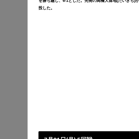
を勝ち越し、6-1とした。先発の高橋大喜地(だいきち)が
投した。