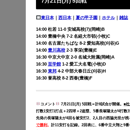
7月21日(月) 5回戦
東日本
｜
西日本
｜
夏の甲子園
｜
ホテル
｜
雑誌
14:00 杜若 11-0
安城高校(7)(岡崎)B
14:00 豊橋中央 7-2
名経大市邨(小牧)C
14:00 名古屋たちばな 8-2
愛知高校(刈谷)G
14:00
豊川高校
2-3
享栄(豊橋)E
16:30 中京大中京 2-0
名城大附属(岡崎)A
16:30
至学館
1-2
愛工大名電(小牧)D
16:30
東邦
4-2
中部大春日丘(刈谷)H
16:30 誉高校 8-2
西春(豊橋)F
コメント
7月21日(月) 5回戦＝計8試合が開催。
■杜
打数1安打1打点＋2四球＋2盗塁、5番長塚陽太が4打数3
先発の長塚陽太が4回を被安打2、2人目の西脇光世が残
で勝利
。
計11安打を記録。2回表に、6番中立大翔と9