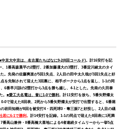
■中京大中京は、名古屋たちばなに9-2(8回コールド)
。計16安打を記
ー、1番高森晨平の2塁打、2番加藤凜大の3塁打、3番淀川綾太のタイ
した。先発の佐藤爽楽が5回1失点、2人目の田中太久哉が3回1失点と好
1点を先制されて迎えた3回裏に、相手ボークから1点を返し、1-1の同
、6番早川諒の2塁打から3点を勝ち越し、4-1とした。先発の久田泰
た。
■愛工大名電は、誉に1-0で勝利
。計11安打を放ち、5番矢野燦太
。0-0で迎えた8回表、2死から5番矢野燦太が安打で出塁すると、6番堀
の岩田知樹が8回を被安打4・四死球0・奪三振7と好投し、2人目の礒
杜若に6-1で勝利
。
計14安打を記録。1-1の同点で迎えた8回表に1死満
7番高山兼伸・8番高橋大喜地による4者連続タイムリーから一挙5点