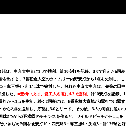
東邦は、中京大中京に1-0で勝利
。計10安打を記録。0-0で迎えた6回表
2者を出すと、3番朝倉大空のタイムリー内野安打から1点を先制し、こ
5・奪三振4・計141球で完封した。敗れた中京大中京は、先発の田中
好投した。
■豊橋中央は、愛工大名電に4-3で勝利
。
計10安打を記録。1
塁打から1点を先制。続く2回裏には、8番高橋大喜地が3塁打で出塁す
から2点を追加し、序盤に3-0とリード。その後、3-3の同点に追いつ
四球2つから2死満塁のチャンスを作ると、ワイルドピッチから1点を
いきち)が9回を被安打10・四死球3・奪三振4・失点3・計139球と好