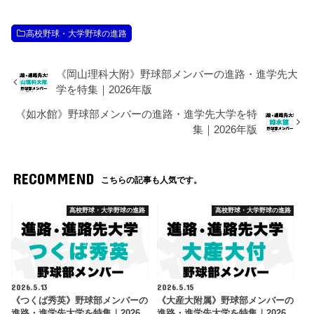
高校野球・大学野球の進路
《岡山理科大附》野球部メンバーの進路・進学先大
学を特集｜2026年版
《如水館》野球部メンバーの進路・進学先大学を特
集｜2026年版
RECOMMEND
こちらの記事も人気です。
高校野球・大学野球の進路
高校野球・大学野球の進路
2026.5.13
2026.5.15
《つくば秀英》野球部メンバーの
《大産大附属》野球部メンバーの
進路・進学先大学を特集｜2026
進路・進学先大学を特集｜2026