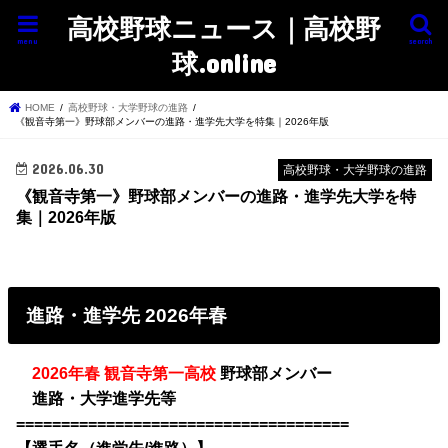
高校野球ニュース｜高校野
menu
search
球.online
HOME
高校野球・大学野球の進路
《観音寺第一》野球部メンバーの進路・進学先大学を特集｜2026年版
2026.06.30
高校野球・大学野球の進路
《観音寺第一》野球部メンバーの進路・進学先大学を特
集｜2026年版
進路・進学先 2026年春
・
2026年春 観音寺第一高校
野球部メンバー
・
進路・大学進学先等
=====================================