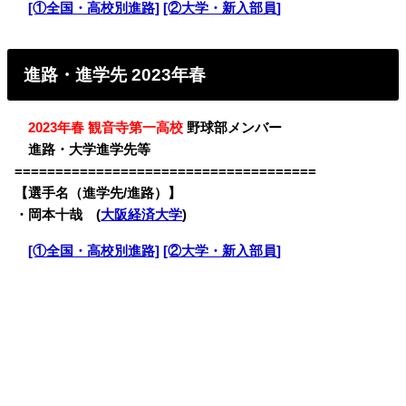
・
[①全国・高校別進路]
[②大学・新入部員]
進路・進学先 2023年春
・
2023年春 観音寺第一高校
野球部メンバー
・
進路・大学進学先等
=====================================
【選手名（進学先/進路）】
・岡本十哉 (
大阪経済大学
)
・
[①全国・高校別進路]
[②大学・新入部員]