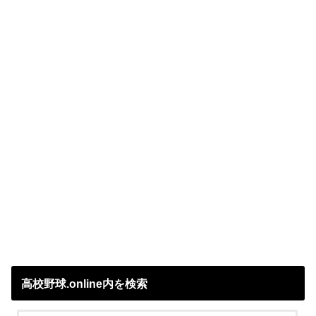
高校野球.online内を検索