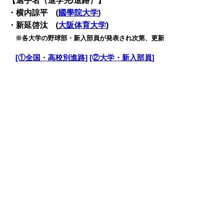
【選手名（進学先/進路）】
・横内諒平 (
國學院大学
)
・新延啓汰 (
大阪体育大学
)
・
※各大学の野球部・新入部員が発表され次第、更新
・
[①全国・高校別進路]
[②大学・新入部員]