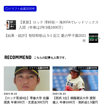
ドラフト会議2020年
【更新】ロッテ 澤村拓一 海外FAでレッドソックス
入団（年俸は2年3億1600万）
【結果・総評】智辯和歌山 5-1 近江 夏の甲子園2021
年
RECOMMEND
こちらの記事も人気です。
ドラフト会議2020年
ドラフト会議2020年
2021.10.23
2021.10.23
【ロッテ育成4位】専修大学 佐藤
【西武 1位】桐蔭横浜大学 渡部
奨真 年俸300万・支度金300万円
健人 年俸1600万・契約金1.5億円