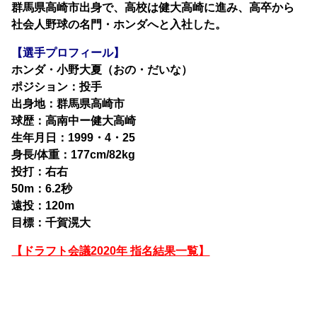
群馬県高崎市出身で、高校は健大高崎に進み、高卒から
社会人野球の名門・ホンダへと入社した。
【選手プロフィール】
ホンダ・小野大夏（おの・だいな）
ポジション：投手
出身地：群馬県高崎市
球歴：高南中ー健大高崎
生年月日：1999・4・25
身長/体重：177cm/82kg
投打：右右
50m：6.2秒
遠投：120m
目標：千賀滉大
【ドラフト会議2020年 指名結果一覧】