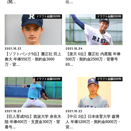
（関…
出…
ドラフト会議2020年
ドラフト会議2020年
2021.10.23
2021.10.24
【ソフトバンク5位】履正社 田上
【楽天 6位】履正社 内星龍 年俸
奏大 年俸550万・契約金3000
500万・契約金2500万・背番号
万・背…
69…
ドラフト会議2020年
ドラフト会議2020年
2021.10.23
2021.10.23
【巨人育成9位】筑波大学 奈良木
【中日 2位】日本体育大学 森博
陸 年俸400万・支度金300万・背
人 年俸1200万・契約金8000万・
番号…
背…