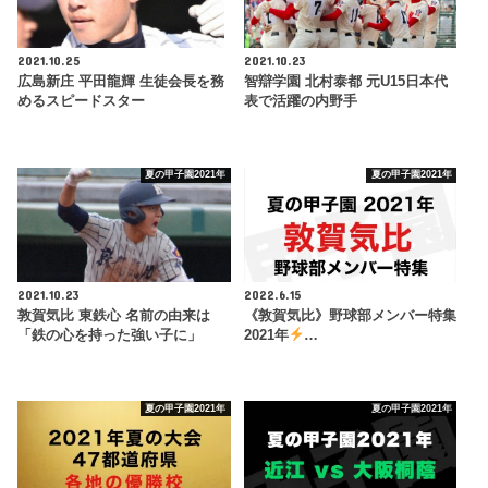
2021.10.25
2021.10.23
広島新庄 平田龍輝 生徒会長を務
智辯学園 北村泰都 元U15日本代
めるスピードスター
表で活躍の内野手
夏の甲子園2021年
夏の甲子園2021年
2021.10.23
2022.6.15
敦賀気比 東鉄心 名前の由来は
《敦賀気比》野球部メンバー特集
「鉄の心を持った強い子に」
2021年
…
夏の甲子園2021年
夏の甲子園2021年