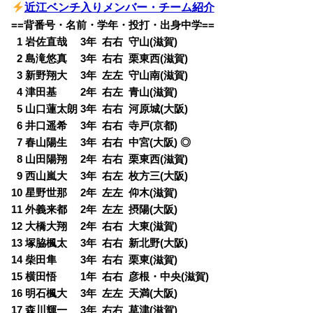
近江ベンチ入り
メンバー・チーム紹介
==背番号・名前・学年・投打・出身中学==
0
1 岩佐直哉 3年 右右 守山(滋賀)
0
2 島滝悠真 3年 右右 栗東西(滋賀)
0
3 新野翔大 3年 左左 守山南(滋賀)
0
4 津田基 2年 右左 青山(滋賀)
0
5 山口蓮太朗 3年 右右 河原城(大阪)
0
6 井口遥希 3年 右右 寺戸(京都)
0
7 春山陽生 3年 右右 中宮(大阪) ◎
0
8 山田陽翔 2年 右右 栗東西(滋賀)
0
9 西山嵐大 3年 右左 枚方三(大阪)
10 星野世那 2年 左左 仰木(滋賀)
11 外義来都 2年 左左 摂陽(大阪)
12 大橋大翔 2年 右右 大東(滋賀)
13 塚脇楓太 3年 右右 新北野(大阪)
14 柴田隼 3年 右右 栗東(滋賀)
15 横田悟 1年 右右 彦根・中央(滋賀)
16 明石楓大 3年 左左 天満(大阪)
17 森川輝一 3年 右右 草津(滋賀)