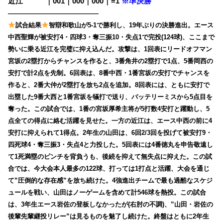
近江
・・・
｜001｜000｜000｜=1
※準決勝
——————————————
試合結果
智辯和歌山が5-1で勝利し、19年ぶりの決勝進出。エース
中西聖輝が被安打4・四球3・奪三振10・失点1で完投(124球)、ここまで
勢いに乗る近江を完璧に抑え込んだ。攻撃は、1回表にリードオフマン
宮坂の2塁打からチャンスを作ると、3番角井の2塁打で1点、5番岡西の
安打で計2点を先制。6回表は、8番中西・1番宮坂の安打でチャンスを
作ると、2番大仲が2塁打を放ち2点を追加。8回表には、ともに安打で
出塁した9番大西と1番宮坂を犠打で送り、バッテリーミスから5点目を
奪った。この試合では、1番の宮坂厚希主将が5打数4安打と躍動し、5
点全ての得点に絡む活躍を見せた。一方の近江は、エース中西の前に4
安打に抑えられて1得点。2年生の山田は、6回2/3回を投げて被安打9・
四死球4・奪三振3・失点4と力投した。5回表には4番徳丸を申告敬遠し
て1死満塁のピンチを背負うも、後続を抑えて無失点に抑えた。この試
合では、今大会本人最多の122球、打っては1打点と活躍、大会を通じ
て”圧倒的な存在感”を放ち続けた。4強進出チームで最も過酷なスケジ
ュールを戦い、山田はノーゲームを含めて計546球を熱投。
この試合
は、3年生エース岩佐の登板しなかったが(右肘の不調)、”山田・岩佐の
後輩先輩継投リレー”は見るものを魅了し続けた。終盤はともに2年生