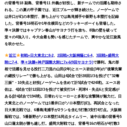
の背番号18 副島、背番号11 外義が好投し、新チームでの活躍も期待さ
れる。この夏の甲子園では、近江ブルーが輝き続けた。ノーゲームで
は井口が幻の本塁打、勝ち上がりでは島滝捕手や新野も本塁打を記録
した。背番号16明石や1年生横田などのラッキーボーイも登場した。
準々決勝ではキャプテン春山がサヨナラ打を放ち、8強の壁を破って
堂々の4強入り。今大会最も勢いを感じたチームで、爽やかな近江旋風
を吹かせた。
近江
初戦=日大東北に8-2
、
2回戦=大阪桐蔭に6-4
、
3回戦=盛岡大
附に7-4
、
準々決勝=神戸国際大附に7x-6(9回サヨナラ)
で勝利。鬼の形
相で活躍を見せる投打二刀流の山田(2年)とエース岩佐(3年)の”後輩先輩
の継投リレー”で勝ち上がる。山田は4試合で計28回1/3を投げて”32奪
三振”・10失点と好投(ノーゲームを含めて計5試合で424球)。エース岩
佐は、4試合で計12回2/3を投げて被安打14・死球4・失点6と安定感が
ある(計4試合で194球)。日替わりヒーローと多彩な攻撃陣が魅力だ。日
大東北とのノーゲームでは1番井口がソロ本塁打(幻)。再試合となった
日大東北戦では、6番島滝捕手が2ランを含む5打数3安打4打点。大阪桐
蔭戦では、5番新野がソロ本塁打&同点タイムリー、途中出場の背番号5
山口蓮太朗が勝ち越し打。盛岡大附戦では、背番号16の明石が4打数3