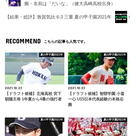
腕・名前は「だいな」（健大高崎高校出身）
【結果・総評】敦賀気比 6-3 三重 夏の甲子園2021年
RECOMMEND
こちらの記事も人気です。
夏の甲子園2021年
夏の甲子園2021年
2021.10.23
2021.10.23
【ドラフト候補】北海高校 宮下
【ドラフト候補】智辯学園 小畠
朝陽主将 1年夏から4番の強打者
一心 U15日本代表経験の本格右
腕
夏の甲子園2021年
夏の甲子園2021年