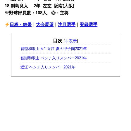
18 副島良太 2年 左左 阪南(大阪)
※野球部員数：108人、◎：主将
日程・結果
｜
大会展望
｜
注目選手
｜
登録選手
目次
[
非表示
]
智辯和歌山 5-1 近江 夏の甲子園2021年
智辯和歌山 ベンチ入りメンバー2021年
近江 ベンチ入りメンバー2021年