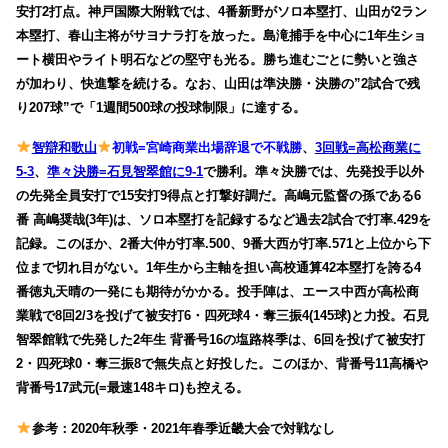
安打2打点。神戸国際大附戦では、4番新野がソロ本塁打、山田が2ラン
本塁打、春山主将がサヨナラ打を放った。島滝捕手を中心に1年生ショ
ート横田やライト明石などの堅守も光る。勝ち進むごとに勢いと強さ
が加わり、快進撃を続ける。なお、山田は準決勝・決勝の”2試合で残
り207球”で「1週間500球の投球制限」に達する。
智辯和歌山
初戦=宮崎商業出場辞退で不戦勝
、
3回戦=高松商業に
5-3
、
準々決勝=石見智翠館に9-1
で勝利。準々決勝では、先発投手以外
の先発全員安打で15安打9得点と打撃好調だ。高嶋元監督の孫である6
番 高嶋奨哉(3年)は、ソロ本塁打を記録するなど過去2試合で打率.429を
記録。このほか、2番大仲が打率.500、9番大西が打率.571と上位から下
位まで切れ目がない。1年生から主軸を担い高校通算42本塁打を誇る4
番徳丸天晴の一発にも期待がかかる。投手陣は、エース中西が高松商
業戦で8回2/3を投げて被安打6・四死球4・奪三振4(145球)と力投。石見
智翠館戦で先発した2年生 背番号16の塩路柊季は、6回を投げて被安打
2・四死球0・奪三振8で無失点と好投した。このほか、背番号11高橋や
背番号17武元(=最速148キロ)も控える。
参考：2020年秋季・2021年春季近畿大会で対戦なし