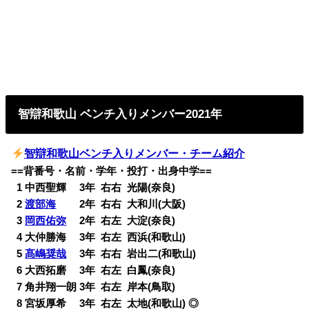
智辯和歌山 ベンチ入り
メンバー2
021年
智辯和歌山ベンチ入り
メンバー・チーム紹介
==背番号・名前・学年・投打・出身中学==
0
1 中西聖輝 3年 右右 光陽(奈良)
0
2
渡部海
2年 右右 大和川(大阪)
0
3
岡西佑弥
2年 右左 大淀(奈良)
0
4 大仲勝海 3年 右左 西浜(和歌山)
0
5
髙嶋奨哉
3年 右右 岩出二(和歌山)
0
6 大西拓磨 3年 右左 白鳳(奈良)
0
7 角井翔一朗 3年 右左 岸本(鳥取)
0
8 宮坂厚希 3年 右左 太地(和歌山) ◎