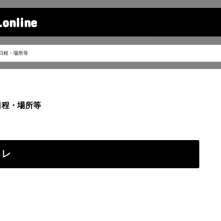
line
日程・場所等
日程・場所等
トレ