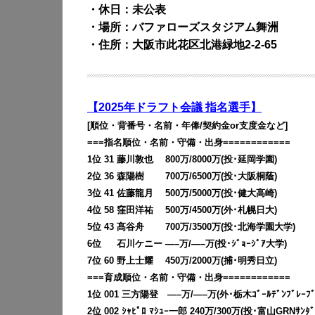
・休日：未公表
・場所：バファローズスタジアム舞洲
・住所：大阪市此花区北港緑地2-2-65
【2025年ドラフト会議 指名選手】
[順位・背番号・名前・年俸/契約金or支度金など]
===指名順位・名前・守備・出身============
1位 31 藤川敦也 800万/8000万(投･延岡学園)
2位 36 森陽樹 700万/6500万(投･大阪桐蔭)
3位 41 佐藤龍月 500万/5000万(投･健大高崎)
4位 58 窪田洋祐 500万/4500万(外･札幌日大)
5位 43 髙谷舟 700万/3500万(投･北海学園大学)
6位
00
石川ケニー —–万/—–万(投･ｼﾞｮｰｼﾞｱ大学)
7位 60 野上士耀 450万/2000万(捕･明秀日立)
===育成順位・名前・守備・出身============
1位 001 三方陽登 —–万/—–万(外･栃木ｺﾞｰﾙﾃﾞﾝﾌﾞﾚｰﾌﾞ
2位 002 ｼｬﾋﾟﾛ ﾏｼｭｰ一郎 240万/300万(投･富山GRNｻﾝﾀﾞｰ