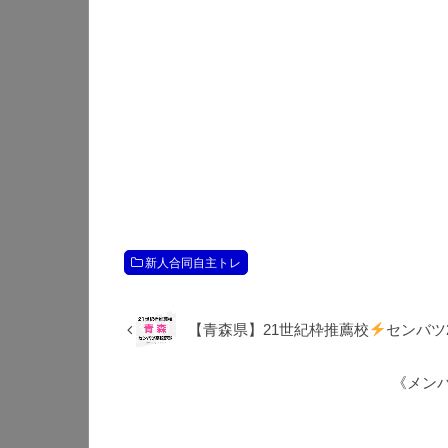
新人合同自主トレ
【青森県】21世紀枠推薦校
センバツ2
《メンバ