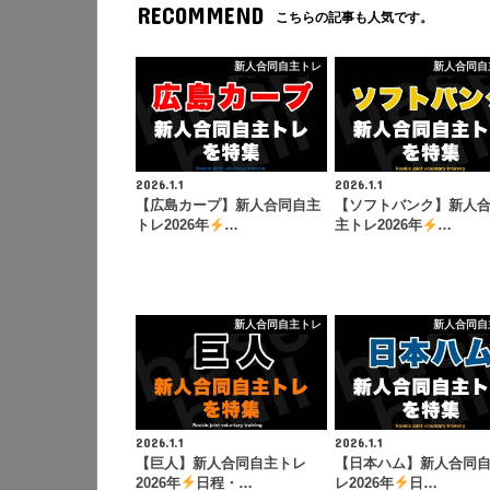
RECOMMEND
こちらの記事も人気です。
新人合同自主トレ
新人合同自
2026.1.1
2026.1.1
【広島カープ】新人合同自主
【ソフトバンク】新人
トレ2026年
…
主トレ2026年
…
新人合同自主トレ
新人合同自
2026.1.1
2026.1.1
【巨人】新人合同自主トレ
【日本ハム】新人合同
2026年
日程・…
レ2026年
日…