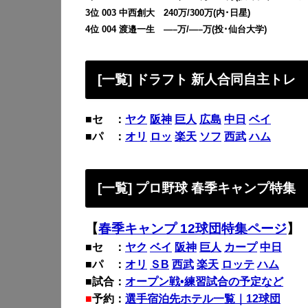
3位 003 中西創大 240万/300万(内･日星)
4位 004 渡邉一生 —–万/—–万(投･仙台大学)
[一覧] ドラフト 新人合同自主トレ
■セ ：
ヤク
阪神
巨人
広島
中日
ベイ
■パ ：
オリ
ロッ
楽天
ソフ
西武
ハム
[一覧] プロ野球 春季キャンプ特集
【
春季キャンプ 12球団特集ページ
】
■セ ：
ヤク
ベイ
阪神
巨人
カープ
中日
■パ ：
オリ
ＳB
西武
楽天
ロッテ
ハム
■試合：
オープン戦•練習試合の予定など
■
予約：
選手宿泊先ホテル一覧｜12球団