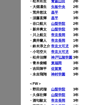
・松木玖生
青森山田
2年
・大畑凜生
矢板中央
2年
・荒井悠汰
昌平
1年
・須藤直輝
昌平
3年
・谷口航大
山梨学院
2年
・新井爽太
山梨学院
3年
・川上航立
帝京長岡
3年
・廣井蘭人
帝京長岡
1年
・鈴木淳之介
帝京大可児
2年
・小宅空大
帝京大可児
3年
・松井治輝
神戸弘陵学園
3年
・青木俊輔
東福岡
3年
・吉田陣平
佐賀東
2年
・永吉飛翔
神村学園
3年
＜FW＞
・野田武瑠
山梨学院
3年
・久保壮輝
山梨学院
3年
・酒匂駿太
帝京長岡
3年