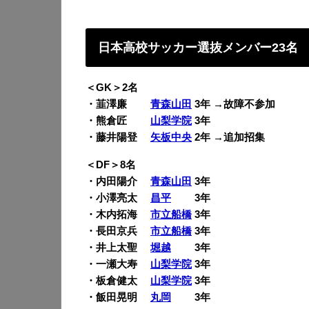
日本高校サッカー選抜メンバー23名
＜GK＞2名
・韮澤廉
青森山田
3年 →故障不参加
・熊倉匠
山梨学院
3年
・藤井陽登
矢板中央
2年 →追加招集
＜DF＞8名
・内田陽介
青森山田
3年
・小澤亮太
昌平
3年
・木内拓海
市立船橋
3年
・長田京兵
市立船橋
3年
・井上太聖
堀越
3年
・一瀬大寿
山梨学院
3年
・板倉健太
山梨学院
3年
・飯田晃明
丸岡
3年