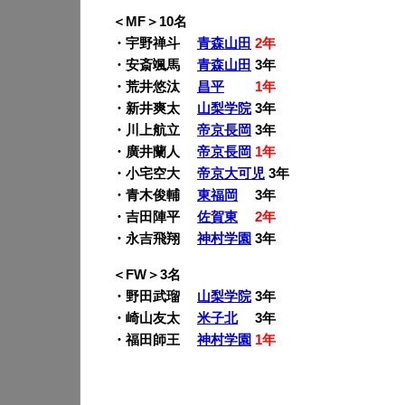
＜MF＞10名
・宇野禅斗
青森山田
2年
・安斎颯馬
青森山田
3年
・荒井悠汰
昌平
1年
・新井爽太
山梨学院
3年
・川上航立
帝京長岡
3年
・廣井蘭人
帝京長岡
1年
・小宅空大
帝京大可児
3年
・青木俊輔
東福岡
3年
・吉田陣平
佐賀東
2年
・永吉飛翔
神村学園
3年
＜FW＞3名
・野田武瑠
山梨学院
3年
・崎山友太
米子北
3年
・福田師王
神村学園
1年