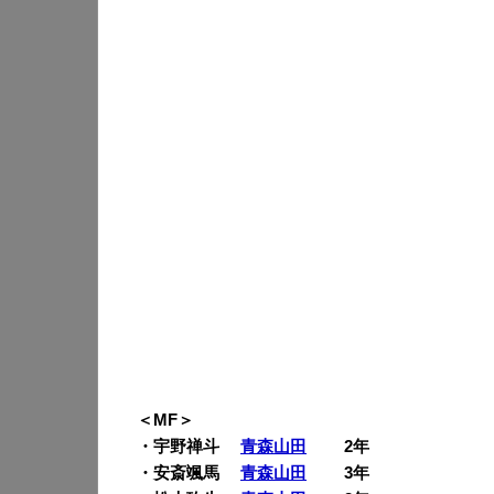
＜MF＞
・宇野禅斗
青森山田
2年
・安斎颯馬
青森山田
3年