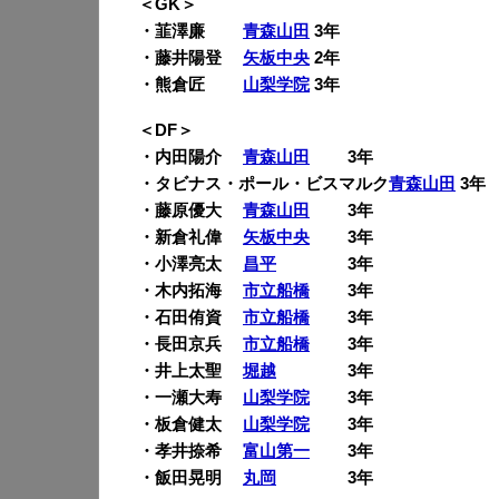
＜GK＞
・韮澤廉
青森山田
3年
・藤井陽登
矢板中央
2年
・熊倉匠
山梨学院
3年
＜DF＞
・内田陽介
青森山田
3年
・タビナス・ポール・ビスマルク
青森山田
3年
・藤原優大
青森山田
3年
・新倉礼偉
矢板中央
3年
・小澤亮太
昌平
3年
・木内拓海
市立船橋
3年
・石田侑資
市立船橋
3年
・長田京兵
市立船橋
3年
・井上太聖
堀越
3年
・一瀬大寿
山梨学院
3年
・板倉健太
山梨学院
3年
・孝井捺希
富山第一
3年
・飯田晃明
丸岡
3年