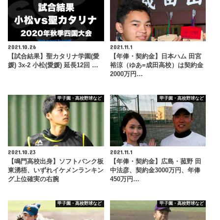
2021.10.26
2021.11.1
【試合結果】聖カタリナ学園(愛
【年俸・契約金】日本ハム 田宮
媛) 3x-2 小松(愛媛) 延長12回 …
裕涼（ゆあ=成田高校）は契約金
2000万円…
甲子園・高校野球など
甲子園・高校野球など
2021.10.23
2021.11.1
【鳴門高校出身】ソフトバンク板
【年俸・契約金】広島・菰野 田
東湧梧、いずれイケメンランキン
中法彦、契約金3000万円、年俸
グ上位確実の右腕
450万円…
甲子園・高校野球など
甲子園・高校野球など