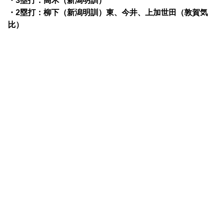
・3塁打：高木（新潟明訓）
・2塁打：柳下（新潟明訓）東、今井、上加世田（敦賀気
比）