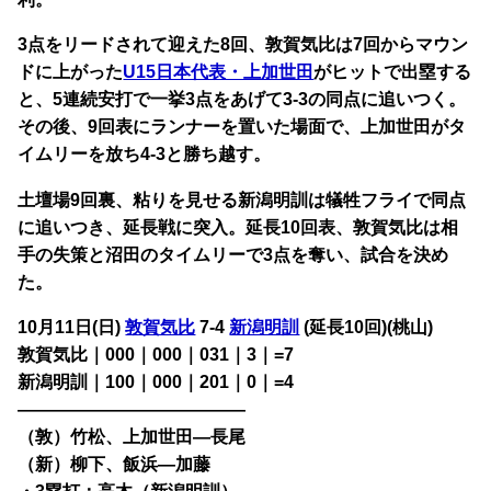
3点をリードされて迎えた8回、敦賀気比は7回からマウン
ドに上がった
U15日本代表・上加世田
がヒットで出塁する
と、5連続安打で一挙3点をあげて3-3の同点に追いつく。
その後、9回表にランナーを置いた場面で、上加世田がタ
イムリーを放ち4-3と勝ち越す。
土壇場9回裏、粘りを見せる新潟明訓は犠牲フライで同点
に追いつき、延長戦に突入。延長10回表、敦賀気比は相
手の失策と沼田のタイムリーで3点を奪い、試合を決め
た。
10月11日(日)
敦賀気比
7-4
新潟明訓
(延長10回)(桃山)
敦賀気比｜000｜000｜031｜3｜=7
新潟明訓｜100｜000｜201｜0｜=4
—————————————
（敦）竹松、上加世田―長尾
（新）柳下、飯浜―加藤