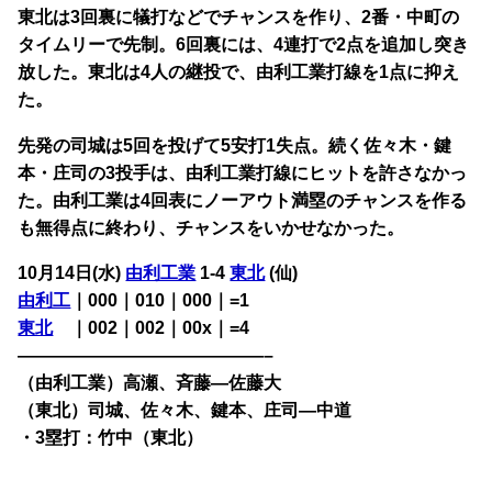
東北は3回裏に犠打などでチャンスを作り、2番・中町の
タイムリーで先制。6回裏には、4連打で2点を追加し突き
放した。東北は4人の継投で、由利工業打線を1点に抑え
た。
先発の司城は5回を投げて5安打1失点。続く佐々木・鍵
本・庄司の3投手は、由利工業打線にヒットを許さなかっ
た。由利工業は4回表にノーアウト満塁のチャンスを作る
も無得点に終わり、チャンスをいかせなかった。
10月14日(水)
由利工業
1-4
東北
(仙)
由利工
｜000｜010｜000｜=1
東北
・
｜002｜002｜00x｜=4
——————————————–
（由利工業）高瀬、斉藤―佐藤大
（東北）司城、佐々木、鍵本、庄司―中道
・3塁打：竹中（東北）