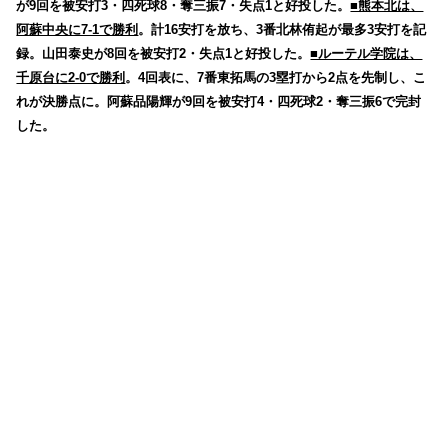
が9回を被安打3・四死球8・奪三振7・失点1と好投した。
■熊本北は、
阿蘇中央に7-1で勝利
。計16安打を放ち、3番北林侑起が最多3安打を記
録。山田泰史が8回を被安打2・失点1と好投した。
■ルーテル学院は、
千原台に2-0で勝利
。4回表に、7番東拓馬の3塁打から2点を先制し、こ
れが決勝点に。阿蘇品陽輝が9回を被安打4・四死球2・奪三振6で完封
した。