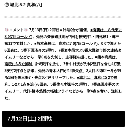
② 城北 5-2 真和(八)
コメント
7月13日(日) 2回戦＝計4試合が開催。
■有明は、八代東に
8-0(7回コールド)
。先発の斉藤遼汰郎が7回を被安打4・四死球1・奪三
振11で零封した。
■熊本高校は、鹿本に7-0(7回コールド)
。0-0で迎えた
6回表に、5番下田瑛介の2塁打、7番岩本昂大と8番永野結市郎の連続タ
イムリーなどから一挙6点を先制し、主導権を握った。
■熊本商業は、
南稜に6-5で勝利
。計8安打を放ち、3番中村洸が先制2塁打を含む4打数
3安打2打点と活躍。先発の青木大門が4回5失点、2人目の徳臣一斗が残
る5回を奪三振7・失点0と好リリーフした。
■城北は、真和に5-2で勝
利
。1-2と1点を追う6回表、5番佐々木颯斗の3塁打、7番森田歩夢のタ
イムリー、代打•橋本悠雅の犠牲フライなどから一挙4点を奪い、逆転し
た。
7月12日(土) 2回戦