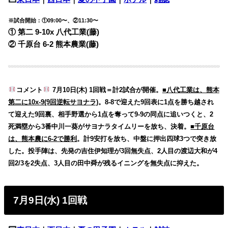
※試合開始：①09:00〜、②11:30〜
① 第二 9-10x 八代工業(藤)
② 千原台 6-2 熊本農業(藤)
コメント
7月10日(木) 1回戦＝計2試合が開催。
■八代工業は、熊本
第二に10x-9(9回逆転サヨナラ)
。8-8で迎えた9回表に1点を勝ち越され
て迎えた9回裏、相手野選から1点を奪って9-9の同点に追いつくと、2
死満塁から3番中川一葵がサヨナラタイムリーを放ち、決着。
■千原台
は、熊本農に6-2で勝利
。計9安打を放ち、中盤に押出四球3つで突き放
した。投手陣は、先発の吉住伊知理が3回無失点、2人目の渡辺大和が4
回2/3を2失点、3人目の田中舜が残るイニングを無失点に抑えた。
7月9日(水) 1回戦