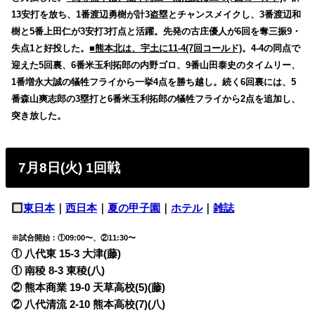
13安打を放ち、1番渡辺勇樹が計3盗塁とチャンスメイクし、3番渡辺和
樹と5番上田仁が3安打3打点と活躍。先発の古庄優人が6回を奪三振9・
失点1と好投した。
■熊本北は、宇土に11-4(7回コールド)
。4-4の同点で
迎えた5回裏、6番米玉利拓郎の内野ゴロ、9番山田泰史のタイムリー、
1番増永大誠の犠牲フライから一挙4点を勝ち越し。続く6回裏には、5
番森山爽志郎の3塁打と6番米玉利拓郎の犠牲フライから2点を追加し、
突き放した。
7月8日(火) 1回戦
東日本
｜
西日本
｜
夏の甲子園
｜
ホテル
｜
雑誌
※試合開始：①09:00〜、②11:30〜
① 八代東 15-3 大津(藤)
① 南稜 8-3 東稜(八)
② 熊本商業 19-0 天草高校(5)(藤)
② 八代清流 2-10 熊本高校(7)(八)