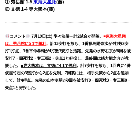
① 秀岳館 1-5
東海大星翔
(藤)
② 文徳 1-4 専大熊本
(藤)
コメント
7月19日(土) 準々決勝＝計2試合が開催。
■東海大星翔
は、秀岳館に5-1で勝利
。
計13安打を放ち、1番福島陽奈汰が4打数2安
打1打点、3番平仲孝輔が4打数3安打と活躍。先発の水野右京が8回を被
安打7・四死球2・奪三振2・失点1と好投し、最終回は緒方龍之介が救
援した。
■専大熊本は、文徳に4-1で勝利
。計7安打を放ち、1回裏に4番
仮屋竹志の3塁打から2点を先制。7回裏には、相手失策から2点を追加
して、計4得点。先発の山本吏騎が9回を被安打9・四死球3・奪三振8・
失点1と好投した。