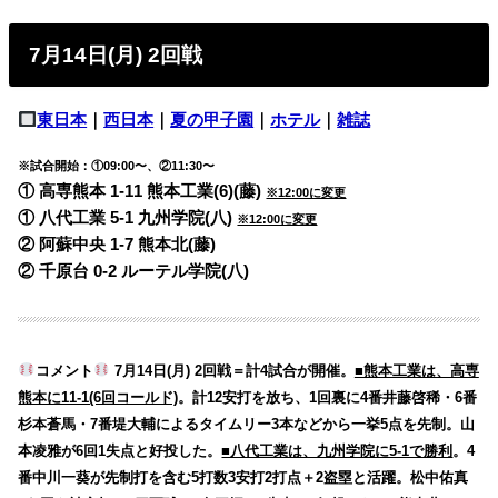
7月14日(月) 2回戦
東日本
｜
西日本
｜
夏の甲子園
｜
ホテル
｜
雑誌
※試合開始：①09:00〜、②11:30〜
① 高専熊本 1-11 熊本工業(6)(藤)
※12:00に変更
① 八代工業 5-1 九州学院(八)
※12:00に変更
② 阿蘇中央 1-7 熊本北(藤)
② 千原台 0-2 ルーテル学院(八)
コメント
7月14日(月) 2回戦＝計4試合が開催。
■熊本工業は、高専
熊本に11-1(6回コールド)
。計12安打を放ち、1回裏に4番井藤啓稀・6番
杉本蒼馬・7番堤大輔によるタイムリー3本などから一挙5点を先制。山
本凌雅が6回1失点と好投した。
■八代工業は、九州学院に5-1で勝利
。4
番中川一葵が先制打を含む5打数3安打2打点＋2盗塁と活躍。松中佑真