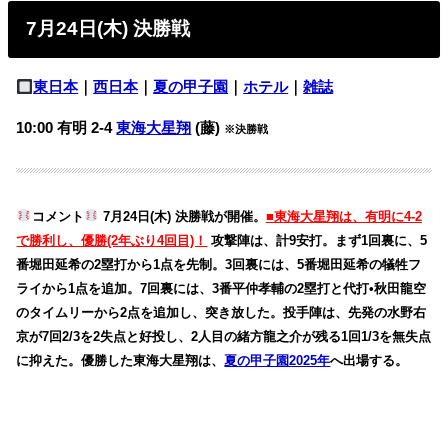
7月24日(木) 決勝戦
東日本
｜
西日本
｜
夏の甲子園
｜
ホテル
｜
雑誌
10:00 有明 2-4
東海大星翔
(藤)
※決勝戦
コメント
7月24日(木) 決勝戦が開催。
■東海大星翔は、有明に4-2
で勝利し、優勝(2年ぶり4回目)！
攻撃陣は、計9安打。まず1回裏に、5
番堀田延希の2塁打から1点を先制。3回裏には、5番堀田延希の犠牲フ
ライから1点を追加。7回裏には、3番平仲孝輔の2塁打と代打•秋田龍空
のタイムリーから2点を追加し、突き放した。投手陣は、先発の水野右
京が7回2/3を2失点と好投し、2人目の緒方龍之介が残る1回1/3を無失点
に抑えた。優勝した東海大星翔は、
夏の甲子園2025年
へ出場する。