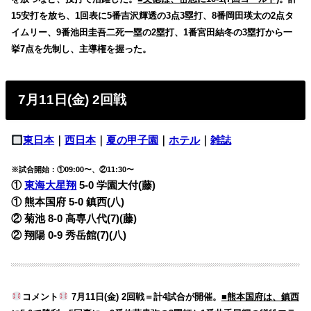
15安打を放ち、1回表に5番吉沢輝透の3点3塁打、8番岡田瑛太の2点タ
イムリー、9番池田圭吾二死一塁の2塁打、1番宮田結冬の3塁打から一
挙7点を先制し、主導権を握った。
7月11日(金) 2回戦
東日本
｜
西日本
｜
夏の甲子園
｜
ホテル
｜
雑誌
※試合開始：①09:00〜、②11:30〜
①
東海大星翔
5-0 学園大付(藤)
① 熊本国府 5-0 鎮西(八)
② 菊池 8-0 高専八代(7)(藤)
② 翔陽 0-9 秀岳館(7)(八)
コメント
7月11日(金) 2回戦＝計4試合が開催。
■熊本国府は、鎮西