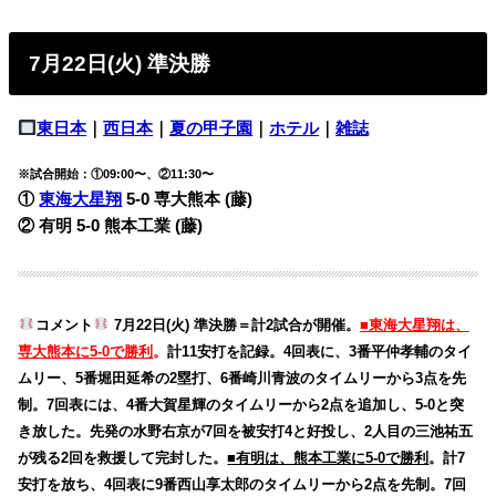
7月22日(火) 準決勝
東日本
｜
西日本
｜
夏の甲子園
｜
ホテル
｜
雑誌
※試合開始：①09:00〜、②11:30〜
①
東海大星翔
5-0 専大熊本 (藤)
② 有明 5-0 熊本工業 (藤)
コメント
7月22日(火) 準決勝＝計2試合が開催。
■東海大星翔は、
専大熊本に5-0で勝利
。
計11安打を記録。4回表に、3番平仲孝輔のタイ
ムリー、5番堀田延希の2塁打、6番崎川青波のタイムリーから3点を先
制。7回表には、4番大賀星輝のタイムリーから2点を追加し、5-0と突
き放した。先発の水野右京が7回を被安打4と好投し、2人目の三池祐五
が残る2回を救援して完封した。
■有明は、熊本工業に5-0で勝利
。計7
安打を放ち、4回表に9番西山享太郎のタイムリーから2点を先制。7回