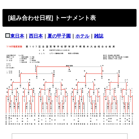
[組み合わせ日程] トーナメント表
東日本
｜
西日本
｜
夏の甲子園
｜
ホテル
｜
雑誌