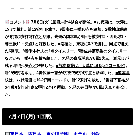
コメント
7月8日(火) 1回戦＝計4試合が開催。
■八代東は、大津に
15-3で勝利
。計12安打を放ち、9回表に一挙10点を追加。2番村山輝龍
が4打数3安打3打点と活躍。先発の岡本凰が8回を被安打3・四死球1・
奪三振11・失点1と好投した。
■南稜は、東稜に8-3で勝利
。同点で迎え
た6回表、9番米本徠人の2点タイムリー、5番佐井藤康生のタイムリー
などから一挙4点を勝ち越した。先発の税所球真が6回2失点、岩元歩が
残る3回を1失点と好投した。
■熊本商業は、天草に19-0(5回コールド)
。
計15安打を放ち、4番佐藤一志が4打数3安打4打点と活躍した。
■熊本高
校は、八代清流に10-2(7回コールド)
。計12安打を放ち、3番岩下蒼祐が
5打数4安打6打点(2塁打2本)と躍動。先発の井田翔が6回2失点と好投し
た。
7月7日(月) 1回戦
東日本
｜
西日本
｜
夏の甲子園
｜
ホテル
｜
雑誌