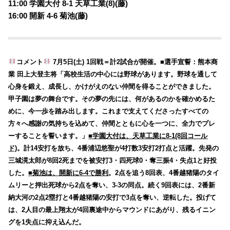
11:00 学園大付 8-1 天草工業(8)(藤)
16:00 開新 4-6 菊池(藤)
コメント
7月5日(土) 1回戦＝計2試合が開催。■選手宣誓：熊本商
業 田上大登主将「高校生活の中心には野球があります。野球を通して
心身を鍛え、成長し、かけがえのない仲間を得ることができました。
甲子園は夢の舞台です。その夢の先には、何があるのかを確かめるた
めに、今一歩を踏み出します。これまで支えてくださったすべての
方々へ感謝の気持ちを込めて、仲間とともに心を一つに、全力でプレ
ーすることを誓います。」
■学園大付は、天草工業に8-1(8回コール
ド)
。計14安打を放ち、4番浦辺悠聖が4打数3安打2打点と活躍。先発の
三城滉太郎が8回2死までを被安打3・四死球0・奪三振4・失点1と好投
した。
■菊池は、開新に6-4で勝利
。2点を追う8回表、4番越猪陽のタイ
ムリーと押出死球から2点を奪い、3-3の同点。続く9回表には、2番新
納大河の2点2塁打と4番越猪陽の安打で3点を奪い、逆転した。投げて
は、2人目の最上翔太が4回裏途中からマウンドにあがり、残るイニン
グを1失点に抑え込んだ。