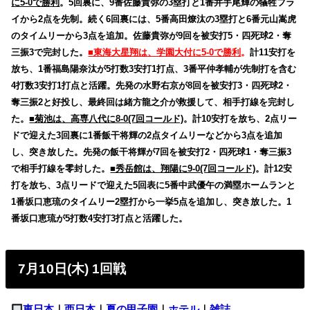
に5-0で勝利
。5回裏に、9番佐藤貴弥の3塁打と1番井手尾輝の犠牲フラ
イから2点を先制。続く6回裏には、5番高田燎汰の3塁打と6番元山嵩虎
のタイムリーから3点を追加。佐藤貴弥が9回を被安打5・四死球2・奪
三振3で完封した。
■東海大星翔は、学園大付に5-0で勝利
。
計11安打を
放ち、1番福島陽奈汰が5打数3安打1打点、3番平仲孝輔が先制打を含む
4打数3安打1打点と活躍。先発の水野右京が8回を被安打3・四死球2・
奪三振2と好投し、最終回は緒方龍之介が救援して、相手打線を完封し
た。
■菊池は、高専八代に8-0(7回コールド)
。計10安打を放ち、2点リー
ドで迎えた3回裏に1番飯干将輝の2点タイムリーなどから3点を追加
し、突き放した。先発の飯干将輝が7回を被安打2・四死球1・奪三振3
で相手打線を零封した。
■秀岳館は、翔陽に9-0(7回コールド)
。計12安
打を放ち、3点リードで迎えた5回表に5番中武優午の満塁ホームランと
1番坂口恵琉のタイムリー2塁打から一挙5点を追加し、突き放した。1
番坂口恵琉が5打数4安打3打点と活躍した。
7月10日(木) 1回戦
東日本
｜
西日本
｜
夏の甲子園
｜
ホテル
｜
雑誌