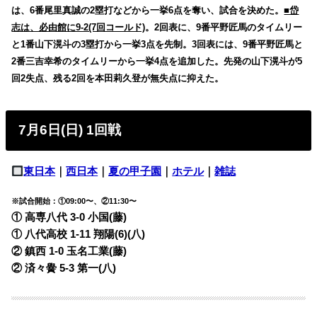
は、6番尾里真誠の2塁打などから一挙6点を奪い、試合を決めた。
■岱
志は、必由館に9-2(7回コールド)
。2回表に、9番平野匠馬のタイムリー
と1番山下滉斗の3塁打から一挙3点を先制。3回表には、9番平野匠馬と
2番三吉幸希のタイムリーから一挙4点を追加した。先発の山下滉斗が5
回2失点、残る2回を本田莉久登が無失点に抑えた。
7月6日(日) 1回戦
東日本
｜
西日本
｜
夏の甲子園
｜
ホテル
｜
雑誌
※試合開始：①09:00〜、②11:30〜
① 高専八代 3-0 小国(藤)
① 八代高校 1-11 翔陽(6)(八)
② 鎮西 1-0 玉名工業(藤)
② 済々黌 5-3 第一(八)