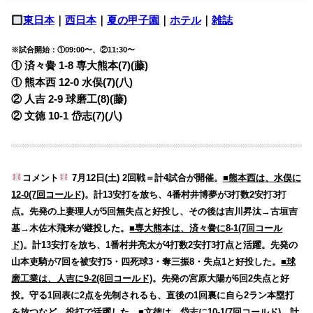
東日本
｜
西日本
｜
夏の甲子園
｜
ホテル
｜
雑誌
※試合開始：①09:00〜、②11:30〜
① 済々黌 1-8 専大熊本(7)(藤)
① 熊本西 12-0 水俣(7)(八)
② 人吉 2-9 球磨工(8)(藤)
② 文徳 10-1 岱志(7)(八)
コメント
7月12日(土) 2回戦＝計4試合が開催。
■熊本西は、水俣に
12-0(7回コールド)
。計13安打を放ち、4番村井博夢が3打数2安打3打
点。先発の上妻理人が5回無失点と好投し、その後は吉川昇汰→古垣吉
基→木佐木飛来が継投した。
■専大熊本は、済々黌に8-1(7回コール
ド)
。計13安打を放ち、1番村井亮太が4打数2安打3打点と活躍。先発の
山本吏騎が7回を被安打5・四死球3・奪三振8・失点1と好投した。
■球
磨工業は、人吉に9-2(8回コールド)
。先発の宮原大陽が6回2失点と好
投。守る1回表に2点を先制されるも、直後の1回裏に自ら2ラン本塁打
を放つなど、投打で活躍した。
■文徳は、岱志に10-1(7回コールド)
。計