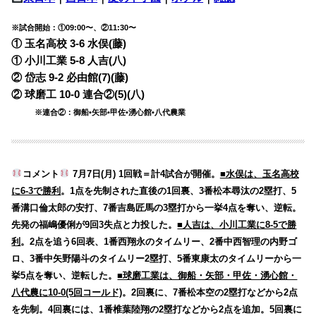
※試合開始：①09:00〜、②11:30〜
① 玉名高校 3-6 水俣(藤)
① 小川工業 5-8 人吉(八)
② 岱志 9-2 必由館(7)(藤)
② 球磨工 10-0 連合②(5)(八)
※連合②：御船•矢部•甲佐•湧心館•八代農業
コメント
7月7日(月) 1回戦＝計4試合が開催。
■水俣は、玉名高校
に6-3で勝利
。1点を先制された直後の1回裏、3番松本尋汰の2塁打、5
番溝口倫太郎の安打、7番吉島匠馬の3塁打から一挙4点を奪い、逆転。
先発の福嶋優俐が9回3失点と力投した。
■人吉は、小川工業に8-5で勝
利
。2点を追う6回表、1番西翔永のタイムリー、2番中西智理の内野ゴ
ロ、3番中矢野陽斗のタイムリー2塁打、5番東康太のタイムリーから一
挙5点を奪い、逆転した。
■球磨工業は、御船・矢部・甲佐・湧心館・
八代農に10-0(5回コールド)
。2回裏に、7番松本空の2塁打などから2点
を先制。4回裏には、1番椎葉陸翔の2塁打などから2点を追加。5回裏に