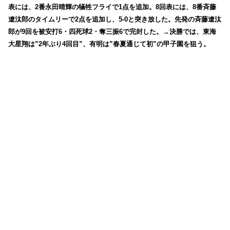
表には、2番永田晴輝の犠牲フライで1点を追加。8回表には、8番斉藤
遼汰郎のタイムリーで2点を追加し、5-0と突き放した。先発の斉藤遼汰
郎が9回を被安打6・四死球2・奪三振6で完封した。→決勝では、東海
大星翔は”2年ぶり4回目”、有明は”春夏通じて初”の甲子園を狙う。