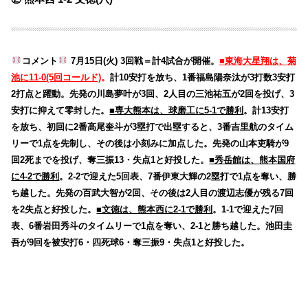
コメント
7月15日(火) 3回戦＝計4試合が開催。
■東海大星翔は、菊
池に11-0(5回コールド)
。
計10安打を放ち、1番福島陽奈汰が3打数3安打
2打点と躍動。先発の川島夢叶が3回、2人目の三池祐五が2回を投げ、3
安打に抑えて零封した。
■専大熊本は、球磨工に5-1で勝利
。計13安打
を放ち、初回に2番高尾奎斗が3塁打で出塁すると、3番吉里航のタイム
リーで1点を先制し、その後は小刻みに加点した。先発の山本吏騎が9
回2死までを投げ、奪三振13・失点1と好投した。
■秀岳館は、熊本国府
に4-2で勝利
。2-2で迎えた5回表、7番伊東大輝の2塁打で1点を奪い、勝
ち越した。先発の百武大智が2回、その後は2人目の渡辺志優が残る7回
を2失点と好投した。
■文徳は、熊本西に2-1で勝利
。1-1で迎えた7回
表、6番岩田秀斗のタイムリーで1点を奪い、2-1と勝ち越した。池田圭
吾が9回を被安打6・四死球6・奪三振9・失点1と好投した。