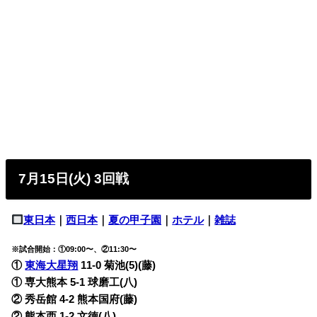
7月15日(火) 3回戦
東日本
｜
西日本
｜
夏の甲子園
｜
ホテル
｜
雑誌
※試合開始：①09:00〜、②11:30〜
①
東海大星翔
11-0
菊池(5)(藤)
① 専大熊本 5-1
球磨工(八)
② 秀岳館 4-2 熊本国府
(藤)
② 熊本西 1-2
文徳(八)