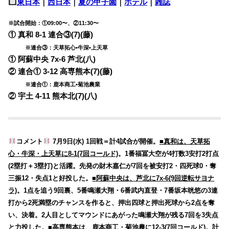
東日本
｜
西日本
｜
夏の甲子園
｜
ホテル
｜
雑誌
※試合開始：①09:00〜、②11:30〜
① 真和 8-1 連合③(7)(藤)
※連合③：天草拓心•牛深•上天草
① 阿蘇中央 7x-6 芦北(八)
② 連合① 3-12 高専熊本(7)(藤)
※連合①：鹿本商工•菊池農業
② 宇土 4-11 熊本北(7)(八)
コメント
7月9日(水) 1回戦＝計4試合が開催。
■真和は、天草拓
心・牛深・上天草に8-1(7回コールド)
。1番福冨大空が4打数3安打2打点
(2塁打＋3塁打)と活躍。先発の財木嘉仁が7回を被安打2・四死球0・奪
三振12・失点1と好投した。
■阿蘇中央は、芦北に7x-6(9回逆転サヨナ
ラ)
。1点を追う9回裏、5番鳴瀬大翔・6番武内直登・7番坂本晄悠の3連
打から2死満塁のチャンスを作ると、押出四球と押出死球から2点を奪
い、決着。2人目としてマウンドにあがった鳴瀬大翔が残る7回を3失点
と力投した。
■高専熊本は、鹿本商工・菊池農に12-3(7回コールド)
。計