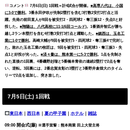
コメント
7月6日(日) 1回戦＝計4試合が開催。
■高専八代は、小国
に3-0で勝利
。3番永田伊吹が先制2塁打を含む3打数2安打2打点と活
躍。先発の前田直人が8回を被安打2・四死球2・奪三振12・失点0と好
投した。
■翔陽は、八代高校に11-1(6回コールド)
。1番酒井智広が勝ち
越し2ラン本塁打を含む4打数3安打3打点と躍動した。
■鎮西は、玉名工
業に1-0で勝利
。高崎大輔が9回を被安打5・四死球2・奪三振4で完封し
た。敗れた玉名工業の牧匠は、9回を被安打1・四死球3・奪三振3・失
点1と好投が光った。
■済々黌は、熊本第一に5-3で勝利
。1点を先制さ
れた直後の1回裏、4番磯野赳瑠と5番橋本青依の連続2塁打で2点を奪
い、逆転。3回裏には、2番志賀友彰の3塁打と3番野井倉煌大のタイム
リーで2点を追加し、突き放した。
7月5日(土) 1回戦
東日本
｜
西日本
｜
夏の甲子園
｜
ホテル
｜
雑誌
09:00 開会式(藤)
※選手宣誓：熊本商業 田上大登主将