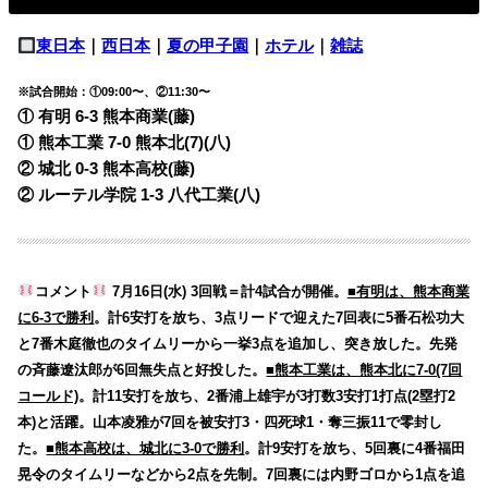
東日本
｜
西日本
｜
夏の甲子園
｜
ホテル
｜
雑誌
※試合開始：①09:00〜、②11:30〜
① 有明 6-3
熊本商業(藤)
① 熊本工業 7-0
熊本北(7)(八)
② 城北 0-3 熊本高校
(藤)
② ルーテル学院 1-3 八代工業
(八)
コメント
7月16日(水) 3回戦＝計4試合が開催。
■有明は、熊本商業
に6-3で勝利
。計6安打を放ち、3点リードで迎えた7回表に5番石松功大
と7番木庭徹也のタイムリーから一挙3点を追加し、突き放した。先発
の斉藤遼汰郎が6回無失点と好投した。
■熊本工業は、熊本北に7-0(7回
コールド)
。計11安打を放ち、2番浦上雄宇が3打数3安打1打点(2塁打2
本)と活躍。山本凌雅が7回を被安打3・四死球1・奪三振11で零封し
た。
■熊本高校は、城北に3-0で勝利
。計9安打を放ち、5回裏に4番福田
晃令のタイムリーなどから2点を先制。7回裏には内野ゴロから1点を追