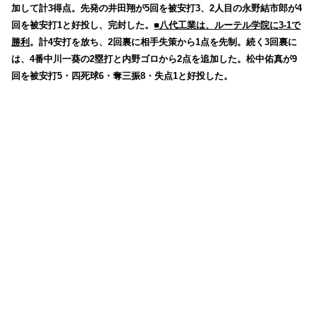
加して計3得点。先発の井田翔が5回を被安打3、2人目の永野結市郎が4
回を被安打1と好投し、完封した。
■八代工業は、ルーテル学院に3-1で
勝利
。計4安打を放ち、2回裏に相手失策から1点を先制。続く3回裏に
は、4番中川一葵の2塁打と内野ゴロから2点を追加した。松中佑真が9
回を被安打5・四死球6・奪三振8・失点1と好投した。