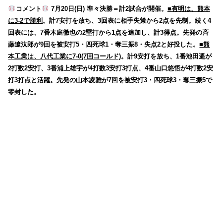
コメント
7月20日(日) 準々決勝＝計2試合が開催。
■有明は、熊本
に3-2で勝利
。計7安打を放ち、3回表に相手失策から2点を先制。続く4
回表には、7番木庭徹也の2塁打から1点を追加し、計3得点。先発の斉
藤遼汰郎が9回を被安打5・四死球1・奪三振8・失点2と好投した。
■熊
本工業は、八代工業に7-0(7回コールド)
。計9安打を放ち、1番池田遥が
2打数2安打、3番浦上雄宇が4打数3安打3打点、4番山口悠悟が4打数2安
打3打点と活躍。先発の山本凌雅が7回を被安打3・四死球3・奪三振5で
零封した。