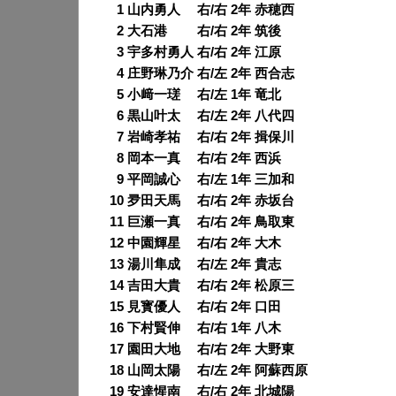
0
1 山内勇人 右/右 2年 赤穂西
0
2 大石港 右/右 2年 筑後
0
3 宇多村勇人 右/右 2年 江原
0
4 庄野琳乃介 右/左 2年 西合志
0
5 小﨑一瑳 右/左 1年 竜北
0
6 黒山叶太 右/左 2年 八代四
0
7 岩崎孝祐 右/右 2年 揖保川
0
8 岡本一真 右/右 2年 西浜
0
9 平岡誠心 右/左 1年 三加和
10 夛田天馬 右/右 2年 赤坂台
11 巨瀬一真 右/右 2年 鳥取東
12 中園輝星 右/右 2年 大木
13 湯川隼成 右/左 2年 貴志
14 吉田大貴 右/右 2年 松原三
15 見寳優人 右/右 2年 口田
16 下村賢伸 右/右 1年 八木
17 園田大地 右/右 2年 大野東
18 山岡太陽 右/左 2年 阿蘇西原
19 安達惺南 右/右 2年 北城陽