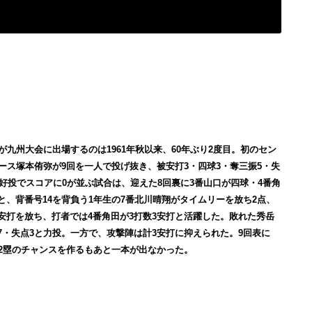
が九州大会に出場するのは1961年秋以来、60年ぶり2度目。初のセン
エース塚本侑弥が9回を一人で投げ抜き、被安打3・四球3・奪三振5・失
の好投でスコアに0が並ぶ試合は、迎えた8回裏に3番山口が四球・4番角
と、背番号14を背負う1年生の7番北川晴翔がタイムリーを放ち2点、
安打を放ち、打者では4番角田が3打数3安打と活躍した。敗れた秀岳
7・失点3と力投。一方で、攻撃陣は計3安打に抑えられた。9回表に
・2塁のチャンスを作るもあと一本が出なかった。