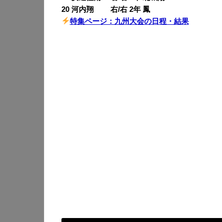
20 河内翔 右/右 2年 鳳
特集ページ：九州大会の日程・結果