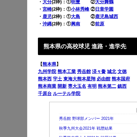
・
大分
(2枠)：①
明豊
②
大分舞鶴
・
宮崎
(2枠)：①
小林秀峰
②
日章学園
・
鹿児
(2枠)：①
大島
②
鹿児島城西
・
沖縄
(2枠)：①
興南
②
前原
熊本県の高校球児 進路・進学先
【
熊本県
】
九州学院
熊本工業
秀岳館
済々黌
城北
文徳
熊本西
宇土
東海大熊本星翔
必由館
熊本国府
熊本商業
開新
専大玉名
有明
熊本第二
鎮西
千原台
ルーテル学院
秀岳館 野球部メンバー 2021年
秋季九州大会2021年 戦歴結果