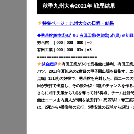
秋季九州大会2021年 戦歴結果
特集ページ：九州大会の日程・結果
◆
秀岳館(熊本①)
0-3
有田工業(佐賀②)
(県) ※初戦
秀岳館
・
｜000｜000｜000｜=0
有田工業｜000｜000｜03x｜=3
=========================
試合総評
有田工業が3-0で秀岳館に勝利。有田工業
バツ、2013年夏以来の2度目の甲子園出場を目指す。
点0(計131球)の好投で、秀岳館を完封した。両エース
田が安打で出塁し、その後2死2・3塁のチャンスを作る
さらに相手失策から1点を奪って計3得点。チームは計9
館はエース山内勇人が9回を被安打9・死四球2・奪三振
は、2死から4番岩崎の安打、5番安達の四球から2死1