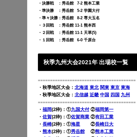
・決勝戦 ：秀岳館
0
7-2 熊本工業
・準決勝 ：秀岳館
0
5-2 学園大付
・準々決勝：秀岳館
0
8-2 専大玉名
・３回戦 ：秀岳館 11-1 熊本西
・２回戦 ：秀岳館 11-1 天草(5)
・１回戦 ：秀岳館
0
6-0 千原台
秋季九州大会2021年 出場校一覧
========================================
・秋季地区大会：
北海道
東北
関東
東京
東海
・秋季地区大会：
北信越
近畿
中国
四国
九州
========================================
・
福岡
(2枠)：①
九国大付
②
福岡第一
・
佐賀
(2枠)：①
佐賀商業
②
有田工業
・
長崎
(2枠)：①
海星
②
長崎日大
・
熊本
(2枠)：①
秀岳館
②
熊本工業