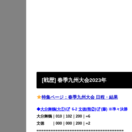
[戦歴] 春季九州大会2023年
特集ページ：春季九州大会 日程・結果
◆
大分舞鶴(大①)
6-2
文徳(熊②)
(藤) ※準々決勝
大分舞鶴｜010｜102｜200｜=6
文徳 ｜000｜000｜200｜=2
=====================================