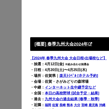
[概要] 春季九州大会2024年
【2024年 春季九州大会 大会日程•出場校など】
・抽選：4月12日(金)
※組み合わせ抽選会
・日程：4月20日(土)〜4月25日(木)
・場所：佐賀県｜
楽天ﾄﾗﾍﾞﾙ [ホテル予約]
・会場：佐賀・さがみどりの森球場
・中継：
インターネット生中継予定など
・全国：
本日の高校野球 [試合予定・結果]
・過去：
九州大会の過去結果 [春季・秋季]
・近隣：
福岡
佐賀
長崎
熊本
大分
宮崎
鹿児島
沖縄