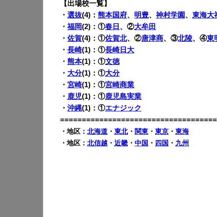
【出場校一覧】
・
選抜
(4)：
熊本国府
、
明豊
、
神村学園
、
東海大
・
福岡
(2)：①
春日
、②
大牟田
・
佐賀
(4)：①
佐賀北
、②
唐津商
、③
北陵
、④
東
・
長崎
(1)：①
長崎日大
・
熊本
(1)：①
文徳
・
大分
(1)：①
大分
・
宮崎
(1)：①
宮崎商業
・
鹿児
(1)：①
鹿児島実業
・
沖縄
(1)：①
エナジック
====================================
・地区：
北海道
・
東北
・
関東
・
東京
・
東海
・地区：
北信越
・
近畿
・
中国
・
四国
・
九州