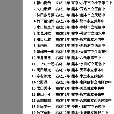
0
1 福山喬哉 左/左 3年 東京･小平市立小平第二中
0
2 丸山泰輝 右/左 3年 熊本･玉名市立玉南中
0
3 林田歩弓夢 右/左 3年 熊本･熊本市立天明中
0
4 竹下善治郎 右/左 2年 熊本•熊本市立井芹中
0
5 水口龍之介 右/左 3年 熊本･宇城市立松橋中
0
6 永見月唯 右/左 3年 熊本･菊池市立泗水中
0
7 濱口壮雅 右/右 3年 熊本•熊本市立河内中
0
8 山内愁 右/右 3年 熊本･西原村立西原中
0
9 川端颯一郎 右/右 3年 熊本･天草市立牛深東中
10 玉井隆裕 右/両 3年 熊本•八代市第三中
11 井上功一朗 右/右 3年 熊本･氷川町立竜北中
12 岡田瑛太 右/右 2年 熊本•天草市立栖本中
13 今村涼太 右/左 2年 熊本•宇土市立鶴城中
14 北野潤 右/左 3年 熊本•南阿蘇村立南阿蘇中
15 岩田秀斗 右/右 2年 熊本•美里町立中央中
16 福山一孝 右/右 2年 熊本•熊本市立長嶺中
17 倉岡快晴 右/右 3年 熊本•合志市立西合志南中
18 池田圭吾 右/右 2年 沖縄･那覇市立石嶺中
19 竹下倫叶 右/右 2年 熊本•山鹿市立米野岳中