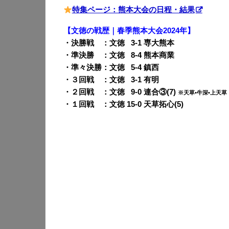
特集ページ：熊本大会の日程・結果
【文徳の戦歴｜春季熊本大会2024年】
・決勝戦 ：文徳
0
3-1 専大熊本
・準決勝 ：文徳
0
8-4 熊本商業
・準々決勝：文徳
0
5-4 鎮西
・３回戦 ：文徳
0
3-1 有明
・２回戦 ：文徳
0
9-0 連合③(7)
※天草•牛深•上天草
・１回戦 ：文徳 15-0 天草拓心(5)