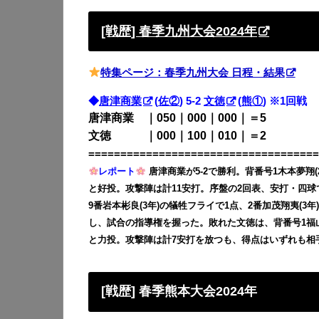
[戦歴] 春季九州大会2024年
特集ページ：春季九州大会 日程・結果
◆
唐津商業
(
佐②
) 5-2
文徳
(
熊①
) ※1回戦
唐津商業 ｜050｜000｜000｜＝5
文徳 ｜000｜100｜010｜＝2
====================================
レポート
唐津商業が5-2で勝利。背番号1木本夢翔(
と好投。攻撃陣は計11安打。序盤の2回表、安打・四球
9番岩本彬良(3年)の犠牲フライで1点、2番加茂翔夷(3
し、試合の指導権を握った。敗れた文徳は、背番号1福山喬
と力投。攻撃陣は計7安打を放つも、得点はいずれも相
[戦歴] 春季熊本大会2024年