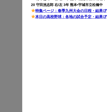
20 守田洸志郎 右/左 3年 熊本•宇城市立松橋中
特集ページ：春季九州大会の日程・結果
本日の高校野球：各地の試合予定・結果