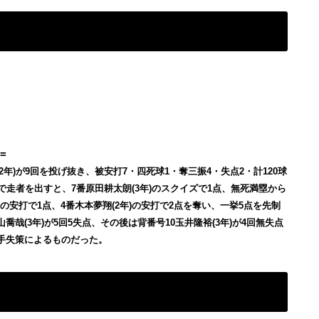
=
2年)が9回を投げ抜き、被安打7・四死球1・奪三振4・失点2・計120球
で走者を出すと、7番原田耕太朗(3年)のスクイズで1点、無死満塁から
年)の安打で1点、4番木本夢翔(2年)の安打で2点を奪い、一挙5点を先制
哉(3年)が5回5失点、その後は背番号10玉井隆裕(3年)が4回無失点
手失策によるものだった。