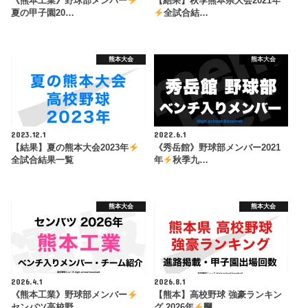
《熊本工業》野球部メンバー
【結果】秋季熊本県大会2021年
夏の甲子園20…
全試合結…
熊本大会
熊本大会
2023.12.1
2022.6.1
【結果】夏の熊本大会2023年
《秀岳館》野球部メンバー2021
全試合結果一覧
年
秋季九…
熊本大会
熊本大会
2026.4.1
2026.8.1
《熊本工業》野球部メンバー
【熊本】高校野球 強豪ランキン
センバツ高校野…
グ 2026年
࿠…