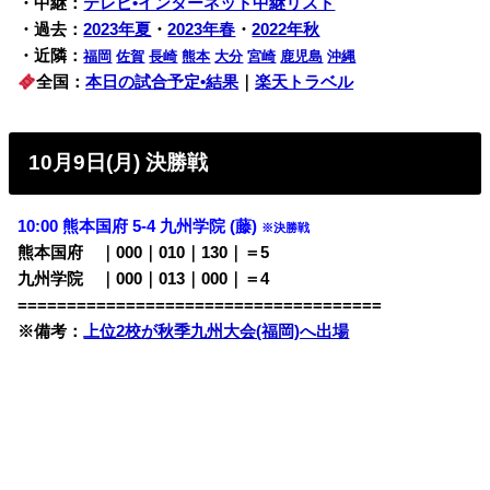
・中継：
テレビ•インターネット中継リスト
・過去：
2023年夏
・
2023年春
・
2022年秋
・近隣：
福岡
佐賀
長崎
熊本
大分
宮崎
鹿児島
沖縄
全国：
本日の試合予定•結果
｜
楽天トラベル
10月9日(月) 決勝戦
10:00 熊本国府 5-4 九州学院 (藤)
※決勝戦
熊本国府 ｜000｜010｜130｜＝5
九州学院 ｜000｜013｜000｜＝4
=====================================
※備考：
上位2校が秋季九州大会(福岡)へ出場