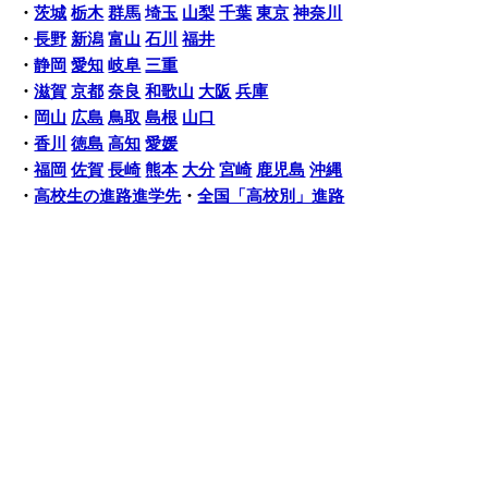
・
茨城
栃木
群馬
埼玉
山梨
千葉
東京
神奈川
・
長野
新潟
富山
石川
福井
・
静岡
愛知
岐阜
三重
・
滋賀
京都
奈良
和歌山
大阪
兵庫
・
岡山
広島
鳥取
島根
山口
・
香川
徳島
高知
愛媛
・
福岡
佐賀
長崎
熊本
大分
宮崎
鹿児島
沖縄
・
高校生の進路進学先
・
全国「高校別」進路