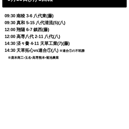
09:30 南稜 3-6 八代東(藤)
09:30 真和 5-15 八代清流(5)(八)
12:00 翔陽 6-7 鎮西(藤)
12:00 高専八代 2-11 八代(八)
14:30 済々黌 4-11 天草工業(7)(藤)
14:30 天草拓心vs連合①(八)
※連合①の不戦勝
※鹿本商工•玉名•高専熊本•菊池農業