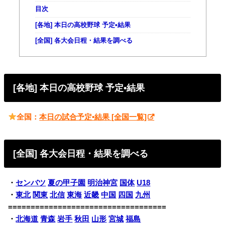
目次
[各地] 本日の高校野球 予定•結果
[全国] 各大会日程・結果を調べる
[各地] 本日の高校野球 予定•結果
全国：
本日の試合予定•結果 [全国一覧]
[全国] 各大会日程・結果を調べる
・
センバツ
夏の甲子園
明治神宮
国体
U18
・
東北
関東
北信
東海
近畿
中国
四国
九州
===================================
・
北海道
青森
岩手
秋田
山形
宮城
福島