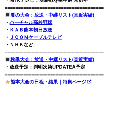
・NHKテレビ：決勝戦を生中継 ※例年
=====================================
夏の大会：放送・中継リスト(直近実績)
・
バーチャル高校野球
・
ＫＡＢ熊本朝日放送
・
ＪＣＯＭケーブルテレビ
・ＮＨＫなど
=====================================
秋季大会：放送・中継リスト(直近実績)
・放送予定：判明次第UPDATEA予定
=====================================
熊本大会の日程・結果｜特集ページ