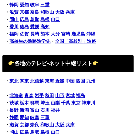
・
静岡
愛知
岐阜
三重
・
滋賀
京都
奈良
和歌山
大阪
兵庫
・
岡山
広島
鳥取
島根
山口
・
香川
徳島
愛媛
高知
・
福岡
佐賀
長崎
熊本
大分
宮崎
鹿児島
沖縄
・
高校生の進路進学先
・
全国「高校別」進路
各地のテレビ•ネット中継リスト
・
東北
関東
北信越
東海
近畿
中国
四国
九州
===================================
・
北海道
青森
岩手
秋田
山形
宮城
福島
・
茨城
栃木
群馬
埼玉
山梨
千葉
東京
神奈川
・
長野
新潟
富山
石川
福井
・
静岡
愛知
岐阜
三重
・
滋賀
京都
奈良
和歌山
大阪
兵庫
・
岡山
広島
鳥取
島根
山口