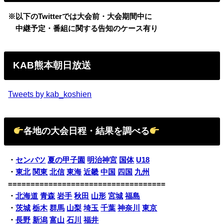
※以下のTwitterでは大会前・大会期間中に
中継予定・番組に関する告知のケース有り
KAB熊本朝日放送
Tweets by kab_koshien
各地の大会日程・結果を調べる
・
センバツ
夏の甲子園
明治神宮
国体
U18
・
東北
関東
北信
東海
近畿
中国
四国
九州
===================================
・
北海道
青森
岩手
秋田
山形
宮城
福島
・
茨城
栃木
群馬
山梨
埼玉
千葉
神奈川
東京
・
長野
新潟
富山
石川
福井