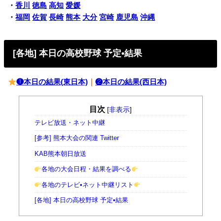
・
香川
徳島
高知
愛媛
・
福岡
佐賀
長崎
熊本
大分
宮崎
鹿児島
沖縄
[各地] 本日の高校野球 予定•結果
❶本日の結果(東日本)
｜
❷本日の結果(西日本)
目次
[
非表示
]
テレビ放送・ネット中継
[参考] 熊本大会の関連 Twitter
KAB熊本朝日放送
各地の大会日程・結果を調べる
各地のテレビ•ネット中継リスト
[各地] 本日の高校野球 予定•結果