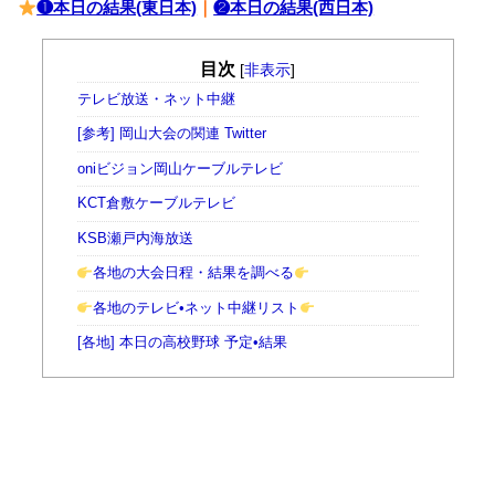
❶本日の結果(東日本)
｜
❷本日の結果(西日本)
目次
[
非表示
]
テレビ放送・ネット中継
[参考] 岡山大会の関連 Twitter
oniビジョン岡山ケーブルテレビ
KCT倉敷ケーブルテレビ
KSB瀬戸内海放送
各地の大会日程・結果を調べる
各地のテレビ•ネット中継リスト
[各地] 本日の高校野球 予定•結果