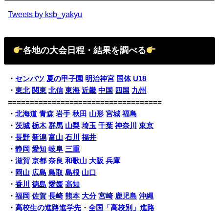
Tweets by ksb_yakyu
各地の大会日程・結果を調べる
・
センバツ
夏の甲子園
明治神宮
国体
U18
・
東北
関東
北信
東海
近畿
中国
四国
九州
===================================
・
北海道
青森
岩手
秋田
山形
宮城
福島
・
茨城
栃木
群馬
山梨
埼玉
千葉
神奈川
東京
・
長野
新潟
富山
石川
福井
・
静岡
愛知
岐阜
三重
・
滋賀
京都
奈良
和歌山
大阪
兵庫
・
岡山
広島
鳥取
島根
山口
・
香川
徳島
愛媛
高知
・
福岡
佐賀
長崎
熊本
大分
宮崎
鹿児島
沖縄
・
高校生の進路進学先
・
全国「高校別」進路