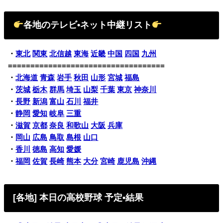
各地のテレビ•ネット中継リスト
・
東北
関東
北信越
東海
近畿
中国
四国
九州
===================================
・
北海道
青森
岩手
秋田
山形
宮城
福島
・
茨城
栃木
群馬
埼玉
山梨
千葉
東京
神奈川
・
長野
新潟
富山
石川
福井
・
静岡
愛知
岐阜
三重
・
滋賀
京都
奈良
和歌山
大阪
兵庫
・
岡山
広島
鳥取
島根
山口
・
香川
徳島
高知
愛媛
・
福岡
佐賀
長崎
熊本
大分
宮崎
鹿児島
沖縄
[各地] 本日の高校野球 予定•結果