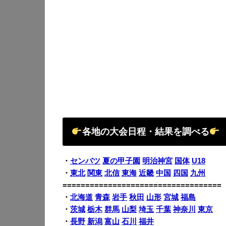
各地の大会日程・結果を調べる
・
センバツ
夏の甲子園
明治神宮
国体
U18
・
東北
関東
北信
東海
近畿
中国
四国
九州
===================================
・
北海道
青森
岩手
秋田
山形
宮城
福島
・
茨城
栃木
群馬
山梨
埼玉
千葉
神奈川
東京
・
長野
新潟
富山
石川
福井