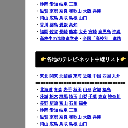
・
静岡
愛知
岐阜
三重
・
滋賀
京都
奈良
和歌山
大阪
兵庫
・
岡山
広島
鳥取
島根
山口
・
香川
徳島
愛媛
高知
・
福岡
佐賀
長崎
熊本
大分
宮崎
鹿児島
沖縄
・
高校生の進路進学先
・
全国「高校別」進路
各地のテレビ•ネット中継リスト
・
東北
関東
北信越
東海
近畿
中国
四国
九州
===================================
・
北海道
青森
岩手
秋田
山形
宮城
福島
・
茨城
栃木
群馬
埼玉
山梨
千葉
東京
神奈川
・
長野
新潟
富山
石川
福井
・
静岡
愛知
岐阜
三重
・
滋賀
京都
奈良
和歌山
大阪
兵庫
・
岡山
広島
鳥取
島根
山口