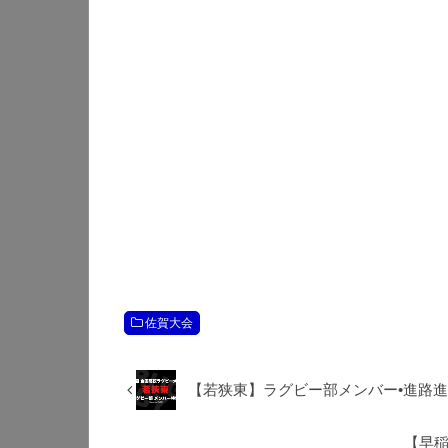
佐賀大会
【若狭東】ラグビー部メンバー•進路
【早稲