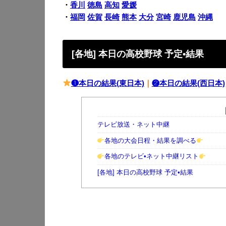
・
香川
徳島
高知
愛媛
・
福岡
佐賀
長崎
熊本
大分
宮崎
鹿児島
沖縄
[各地] 本日の高校野球 予定•結果
❶本日の結果(東日本)
｜
❷本日の結果(西日本)
テレビ放送・ネット中継
各地の大会日程・結果を調べる
各地のテレビ•ネット中継リスト
[各地] 本日の高校野球 予定•結果