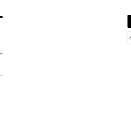
=
=
=