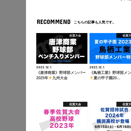
RECOMMEND
こちらの記事も人気です。
佐賀大会
佐賀
2025.12.1
2023.12.1
《唐津商業》野球部メンバー
《鳥栖工業》野球部メ
2025年
九州大会
夏の甲子園20…
佐賀大会
佐賀