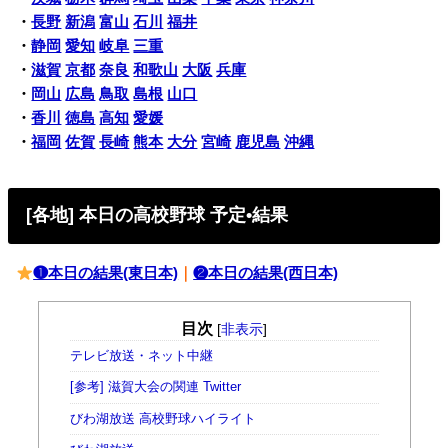
・
長野
新潟
富山
石川
福井
・
静岡
愛知
岐阜
三重
・
滋賀
京都
奈良
和歌山
大阪
兵庫
・
岡山
広島
鳥取
島根
山口
・
香川
徳島
高知
愛媛
・
福岡
佐賀
長崎
熊本
大分
宮崎
鹿児島
沖縄
[各地] 本日の高校野球 予定•結果
❶本日の結果(東日本)
｜
❷本日の結果(西日本)
目次
[
非表示
]
テレビ放送・ネット中継
[参考] 滋賀大会の関連 Twitter
びわ湖放送 高校野球ハイライト