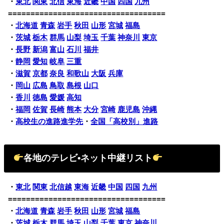
・
東北
関東
北信
東海
近畿
中国
四国
九州
===================================
・
北海道
青森
岩手
秋田
山形
宮城
福島
・
茨城
栃木
群馬
山梨
埼玉
千葉
神奈川
東京
・
長野
新潟
富山
石川
福井
・
静岡
愛知
岐阜
三重
・
滋賀
京都
奈良
和歌山
大阪
兵庫
・
岡山
広島
鳥取
島根
山口
・
香川
徳島
愛媛
高知
・
福岡
佐賀
長崎
熊本
大分
宮崎
鹿児島
沖縄
・
高校生の進路進学先
・
全国「高校別」進路
各地のテレビ•ネット中継リスト
・
東北
関東
北信越
東海
近畿
中国
四国
九州
===================================
・
北海道
青森
岩手
秋田
山形
宮城
福島
・
茨城
栃木
群馬
埼玉
山梨
千葉
東京
神奈川