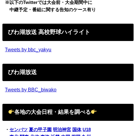
※以下のTwitterでは大会前・大会期間中に
中継予定・番組に関する告知のケース有り
びわ湖放送
高校野球ハイライト
Tweets by bbc_yakyu
びわ湖放送
Tweets by BBC_biwako
各地の大会日程・結果を調べる
・
センバツ
夏の甲子園
明治神宮
国体
U18