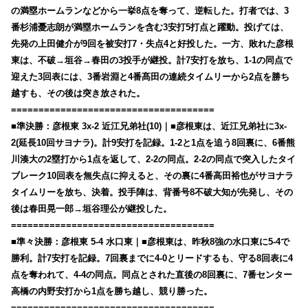
の満塁ホームランなどから一挙8点を奪って、逆転した。打者では、3
番杉浦憂志朗が満塁ホームランを含む3安打5打点と躍動。投げては、
先発の上田健介が9回を被安打7・失点4と好投した。一方、敗れた彦根
東は、不破→垣谷→春田の3投手が継投。計7安打を放ち、1-1の同点で
迎えた3回表には、3番岩淵と4番髙田の連続タイムリーから2点を勝ち
越すも、その後は突き放された。
=====================================
■準決勝：彦根東 3x-2 近江兄弟社(10)｜■彦根東は、近江兄弟社に3x-
2(延長10回サヨナラ)。計9安打を記録。1-2と1点を追う8回裏に、6番熊
川湊大の2塁打から1点を返して、2-2の同点。2-2の同点で突入したタイ
ブレーク10回表を無失点に抑えると、その裏に4番高田裕也がサヨナラ
タイムリーを放ち、決着。投手陣は、背番号8不破大知が先発し、その
後は春田晃一郎→垣谷理公が継投した。
=====================================
■準々決勝：彦根東 5-4 水口東｜■彦根東は、昨秋8強の水口東に5-4で
勝利。計7安打を記録。7回裏までに4-0とリードするも、守る8回表に4
点を奪われて、4-4の同点。同点とされた直後の8回裏に、7番センター
高橋の内野安打から1点を勝ち越し、競り勝った。
=====================================