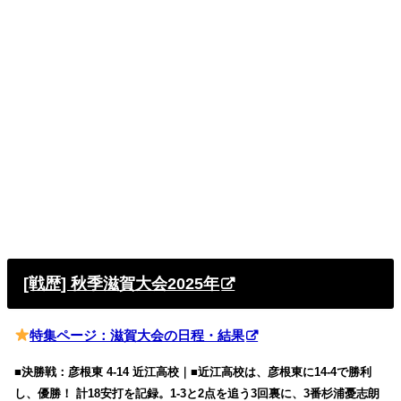
[戦歴] 秋季滋賀大会2025年
特集ページ：滋賀大会の日程・結果
■決勝戦：彦根東 4-14 近江高校｜■近江高校は、彦根東に14-4で勝利
し、優勝！ 計18安打を記録。1-3と2点を追う3回裏に、3番杉浦憂志朗