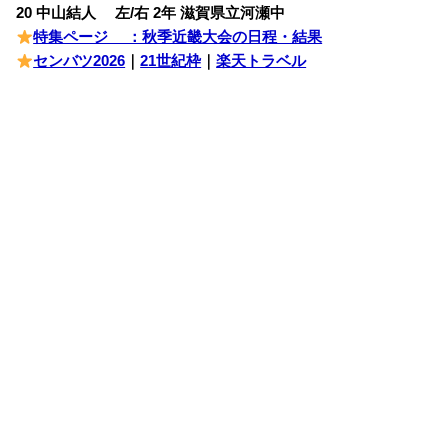
20 中山結人 左/右 2年 滋賀県立河瀬中
特集ページ ：秋季近畿大会の日程・結果
センバツ2026
｜
21世紀枠
｜
楽天トラベル