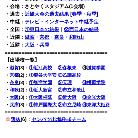
・会場：さとやくスタジアム(1会場)
・過去：
近畿大会の過去結果 [春季・秋季]
・中継：
テレビ・インターネット中継予定
・全国：
①東日本の結果
｜
②西日本の結果
・近隣：
滋賀
・
京都
・
奈良
・
和歌山
・近隣：
大阪
・
兵庫
=====================================
【出場校一覧】
・
滋賀
(3)：
①近江高校
②彦根東
③
滋賀学園
・
京都
(2)：
①龍谷大平安
②乙訓高校
・
奈良
(3)：
①智辯学園
②天理
③橿原学院
・
和歌
(2)：
①近大新宮
②市立和歌山
・
大阪
(3)：
①大阪桐蔭
②近大附
③金光大阪
・
兵庫
(3)：
①神戸国際大
②市立尼崎
③東洋大姫路
=====================================
選抜
(6)：
センバツ出場枠=6チーム