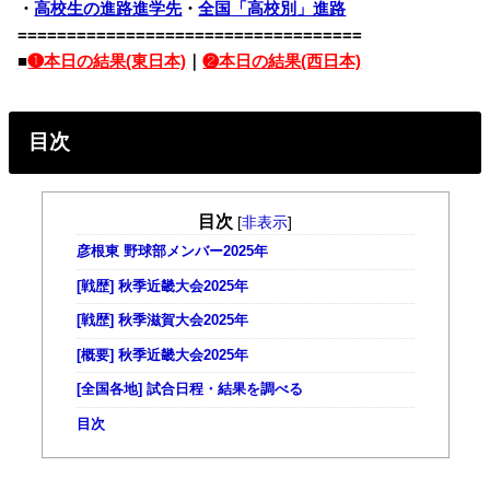
・
高校生の進路進学先
・
全国「高校別」進路
===================================
■
❶本日の結果(東日本)
｜
❷本日の結果(西日本)
目次
目次
[
非表示
]
彦根東 野球部メンバー2025年
[戦歴] 秋季近畿大会2025年
[戦歴] 秋季滋賀大会2025年
[概要] 秋季近畿大会2025年
[全国各地] 試合日程・結果を調べる
目次