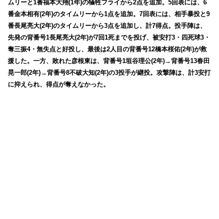
ムリーと1番福本大翔(1年)の犠牲フライから2点を追加。5回表には、6
番金本相有(2年)のタイムリーから1点を追加。7回表には、相手暴投と9
番長尾亮大(2年)のタイムリーから3点を追加し、計7得点。投手陣は、
先発の背番号1長尾亮大(2年)が7回1死までを投げ、被安打3・四死球3・
奪三振4・無失点と好投し、最後は2人目の背番号12橋本桜佑(2年)が救
援した。一方、敗れた彦根東は、背番号1垣谷理公(2年)→背番号13春田
晃一郎(2年)→背番号8不破大知(2年)の3投手が継投。攻撃陣は、計3安打
に抑えられ、得点が奪えなかった。