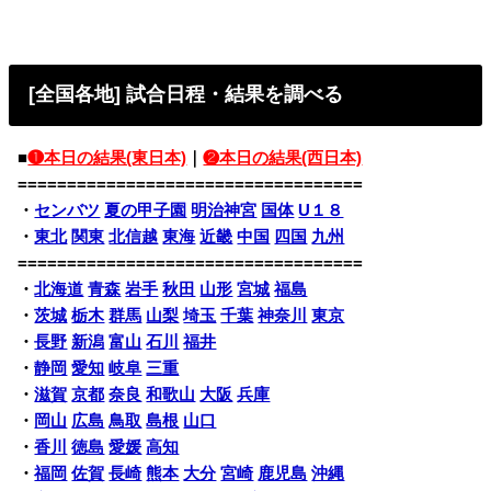
[全国各地] 試合日程・結果を調べる
■
❶本日の結果(東日本)
｜
❷本日の結果(西日本)
===================================
・
センバツ
夏の甲子園
明治神宮
国体
U１８
・
東北
関東
北信越
東海
近畿
中国
四国
九州
===================================
・
北海道
青森
岩手
秋田
山形
宮城
福島
・
茨城
栃木
群馬
山梨
埼玉
千葉
神奈川
東京
・
長野
新潟
富山
石川
福井
・
静岡
愛知
岐阜
三重
・
滋賀
京都
奈良
和歌山
大阪
兵庫
・
岡山
広島
鳥取
島根
山口
・
香川
徳島
愛媛
高知
・
福岡
佐賀
長崎
熊本
大分
宮崎
鹿児島
沖縄