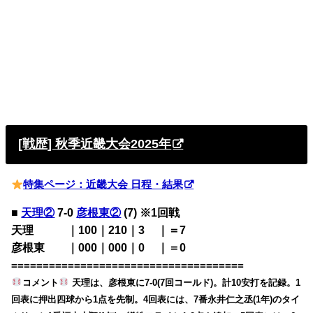
[戦歴] 秋季近畿大会2025年
特集ページ：近畿大会 日程・結果
■
天理②
7-0
彦根東②
(7) ※1回戦
天理 ｜100｜210｜3
00
｜＝7
彦根東 ｜000｜000｜0
00
｜＝0
=====================================
コメント
天理は、彦根東に7-0(7回コールド)。計10安打を記録。1
回表に押出四球から1点を先制。4回表には、7番永井仁之丞(1年)のタイ