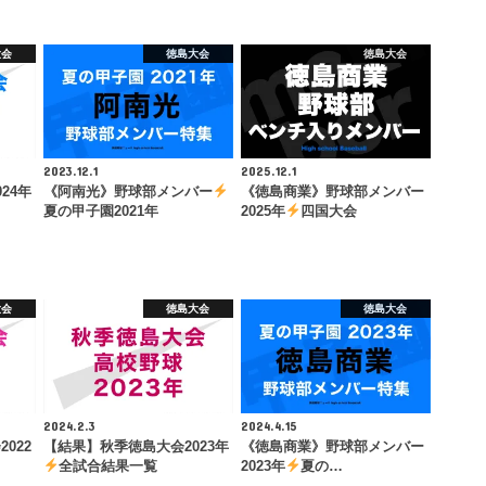
大会
徳島大会
徳島大会
2023.12.1
2025.12.1
24年
《阿南光》野球部メンバー
《徳島商業》野球部メンバー
夏の甲子園2021年
2025年
四国大会
大会
徳島大会
徳島大会
2024.2.3
2024.4.15
022
【結果】秋季徳島大会2023年
《徳島商業》野球部メンバー
全試合結果一覧
2023年
夏の…