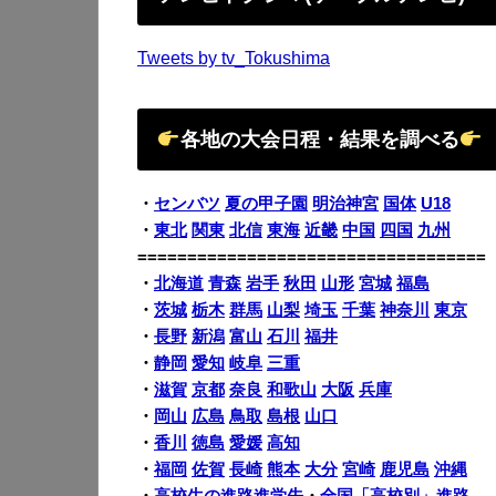
Tweets by tv_Tokushima
各地の大会日程・結果を調べる
・
センバツ
夏の甲子園
明治神宮
国体
U18
・
東北
関東
北信
東海
近畿
中国
四国
九州
===================================
・
北海道
青森
岩手
秋田
山形
宮城
福島
・
茨城
栃木
群馬
山梨
埼玉
千葉
神奈川
東京
・
長野
新潟
富山
石川
福井
・
静岡
愛知
岐阜
三重
・
滋賀
京都
奈良
和歌山
大阪
兵庫
・
岡山
広島
鳥取
島根
山口
・
香川
徳島
愛媛
高知
・
福岡
佐賀
長崎
熊本
大分
宮崎
鹿児島
沖縄
・
高校生の進路進学先
・
全国「高校別」進路