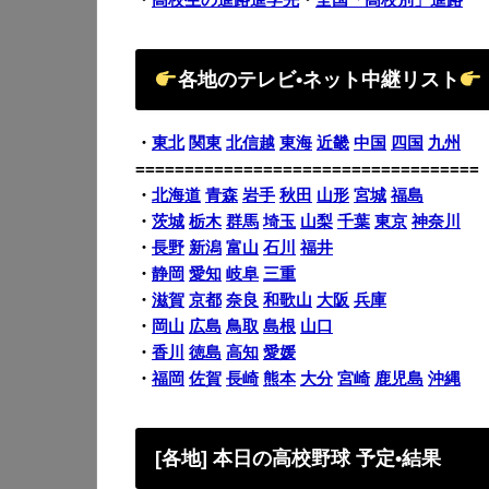
各地のテレビ•ネット中継リスト
・
東北
関東
北信越
東海
近畿
中国
四国
九州
===================================
・
北海道
青森
岩手
秋田
山形
宮城
福島
・
茨城
栃木
群馬
埼玉
山梨
千葉
東京
神奈川
・
長野
新潟
富山
石川
福井
・
静岡
愛知
岐阜
三重
・
滋賀
京都
奈良
和歌山
大阪
兵庫
・
岡山
広島
鳥取
島根
山口
・
香川
徳島
高知
愛媛
・
福岡
佐賀
長崎
熊本
大分
宮崎
鹿児島
沖縄
[各地] 本日の高校野球 予定•結果