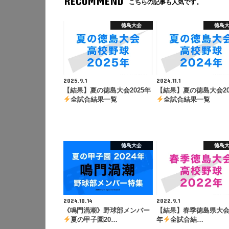
RECOMMEND
こちらの記事も人気です。
徳島大会
徳島
2025.9.1
2024.11.1
【結果】夏の徳島大会2025年
【結果】夏の徳島大会20
全試合結果一覧
全試合結果一覧
徳島大会
徳島
2024.10.14
2022.9.1
《鳴門渦潮》野球部メンバー
【結果】春季徳島県大会2
夏の甲子園20…
年
全試合結…