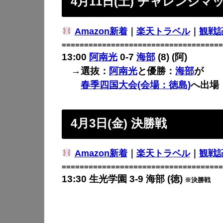
4月11日(土) チャレンジマ
Amazon新着
｜
楽天トラベル
｜
観戦
====================================
13:00
阿南光
0-7
海部
(8) (阿)
→選抜：
阿南光
と優勝：
海部
が
春季四国大会(会場：徳島)
へ出場
4月3日(金) 決勝戦
Amazon新着
｜
楽天トラベル
｜
観戦
====================================
13:30 生光学園 3-9 海部 (徳)
※決勝戦