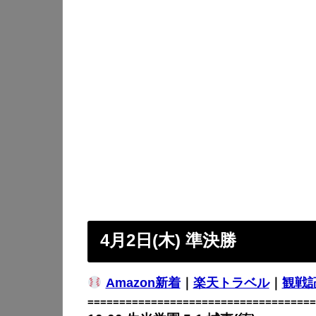
4月2日(木) 準決勝
Amazon新着
｜
楽天トラベル
｜
観戦
====================================