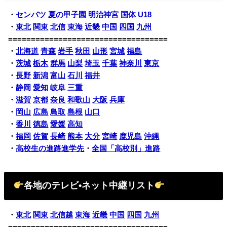
・
センバツ
夏の甲子園
明治神宮
国体
U18
・
東北
関東
北信
東海
近畿
中国
四国
九州
===================================
・
北海道
青森
岩手
秋田
山形
宮城
福島
・
茨城
栃木
群馬
山梨
埼玉
千葉
神奈川
東京
・
長野
新潟
富山
石川
福井
・
静岡
愛知
岐阜
三重
・
滋賀
京都
奈良
和歌山
大阪
兵庫
・
岡山
広島
鳥取
島根
山口
・
香川
徳島
愛媛
高知
・
福岡
佐賀
長崎
熊本
大分
宮崎
鹿児島
沖縄
・
高校生の進路進学先
・
全国「高校別」進路
各地のテレビ•ネット中継リスト
・
東北
関東
北信越
東海
近畿
中国
四国
九州