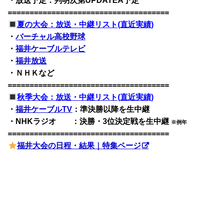
・放送予定：判明次第UPDATEA予定
=====================================
夏の大会：放送・中継リスト(直近実績)
・
バーチャル高校野球
・
福井ケーブルテレビ
・
福井放送
・ＮＨＫなど
=====================================
秋季大会：放送・中継リスト(直近実績)
・
福井ケーブルTV
：準決勝以降を生中継
・NHKラジオ ：決勝・3位決定戦を生中継
※例年
=====================================
福井大会の日程・結果｜特集ページ