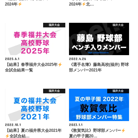
2024年
2024年
北…
福井大会
福井大会
2025.6.1
2022.4.26
【結果】春季福井大会2025年
《選手名簿》藤島高校(福井) 野球
全試合結果一覧
部メンバー2021年
福井大会
福井大会
2022.10.1
2023.1.1
【結果】夏の福井県大会2021年
《敦賀気比》野球部メンバー
全試合結…
夏の甲子園20…