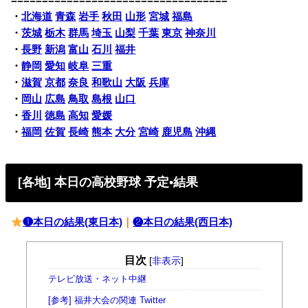
===================================
・
北海道
青森
岩手
秋田
山形
宮城
福島
・
茨城
栃木
群馬
埼玉
山梨
千葉
東京
神奈川
・
長野
新潟
富山
石川
福井
・
静岡
愛知
岐阜
三重
・
滋賀
京都
奈良
和歌山
大阪
兵庫
・
岡山
広島
鳥取
島根
山口
・
香川
徳島
高知
愛媛
・
福岡
佐賀
長崎
熊本
大分
宮崎
鹿児島
沖縄
[各地] 本日の高校野球 予定•結果
❶本日の結果(東日本)
｜
❷本日の結果(西日本)
目次
[
非表示
]
テレビ放送・ネット中継
[参考] 福井大会の関連 Twitter