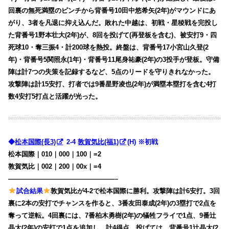
回裏の無死満塁のピンチから背番号10田中悠希矢(2年)がマウンドにあ
がり、3者を凡退に抑え込んだ。敗れた中越は、初戦・星稜戦を完投し
た背番号1野本壮大(2年)が、8回を投げて(再登板を含む)、被安打9・四
死球10・奪三振4・計200球を熱投。終盤は、背番号17小宮山久登(2
年)・背番号5関照永(1年)・背番号11尾身祐豪(2年)の3投手が登板。守備
陣は計7つの失策を記録するなど、5点のリードを守りきれなかった。
攻撃陣は計15安打、打者では9番星野凌也(2年)が満塁本塁打を含む4打
数4安打5打点と活躍が光った。
◆
松本国際(長3)
2-4
敦賀気比(福1)
(H) ※初戦
松本国際｜010｜000｜100｜=2
敦賀気比｜002｜200｜00x｜=4
————————————————–
試合結果
敦賀気比が4-2で松本国際に勝利。攻撃陣は計6安打。3回
裏に2本の安打でチャンスを作ると、3番友田泰成(2年)の3塁打で2点を
奪って逆転。4回裏には、7番柏木勇樹(2年)の犠牲フライで1点、9番辻
晶太(2年)の安打で1点を追加し、計4得点。投げては、背番号1辻晶太(2