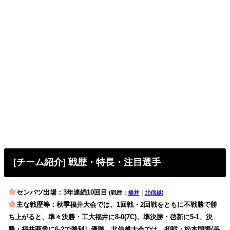
[チーム紹介] 戦歴・特長・注目選手
センバツ出場：3年連続10回目
(戦歴：
福井
｜
北信越
)
主な戦歴等：秋季福井大会では、1回戦・2回戦をともに不戦勝で勝
ち上がると、準々決勝・工大福井に8-0(7C)、準決勝・啓新に5-1、決
勝・福井商業に6-2で勝利し優勝。北信越大会では、初戦・松本国際(長