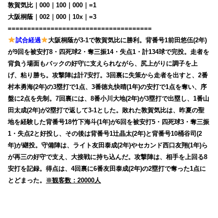
敦賀気比｜000｜100｜000｜=1
大阪桐蔭｜002｜000｜10x｜=3
=====================================
試合経過
大阪桐蔭が3-1で敦賀気比に勝利。背番号1前田悠伍(2年)
が9回を被安打8・四死球2・奪三振14・失点1・計134球で完投。走者を
背負う場面もバックの好守に支えられながら、尻上がりに調子を上
げ、粘り勝ち。攻撃陣は計7安打。3回裏に失策から走者を出すと、2番
村本勇海(2年)の3塁打で1点、3番徳丸快晴(1年)の安打で1点を奪い、序
盤に2点を先制。7回裏には、8番小川大地(2年)が3塁打で出塁し、1番山
田太成(2年)が2塁打で返して3-1とした。敗れた敦賀気比は、昨夏の聖
地を経験した背番号18竹下海斗(1年)が6回を被安打5・四死球3・奪三振
1・失点2と好投し、その後は背番号1辻晶太(2年)と背番号10桶谷司(2
年)が継投。守備陣は、ライト友田泰成(2年)やセカンド西口友翔(1年)ら
が再三の好守で支え、大接戦に持ち込んだ。攻撃陣は、相手を上回る8
安打を記録。得点は、4回裏に6番友田泰成(2年)の2塁打で奪った1点に
とどまった。
※観客数：20000人