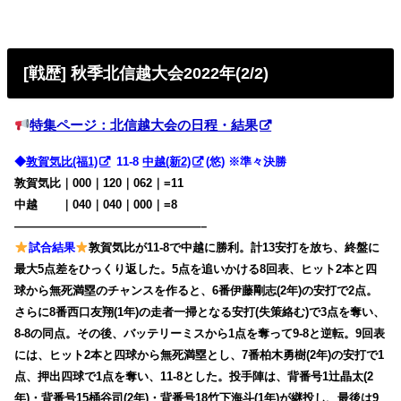
[戦歴] 秋季北信越大会2022年(2/2)
特集ページ：北信越大会の日程・結果
◆
敦賀気比(福1)
11-8
中越(新2)
(悠) ※準々決勝
敦賀気比｜000｜120｜062｜=11
中越 ｜040｜040｜000｜=8
————————————————–
試合結果
敦賀気比が11-8で中越に勝利。計13安打を放ち、終盤に
最大5点差をひっくり返した。5点を追いかける8回表、ヒット2本と四
球から無死満塁のチャンスを作ると、6番伊藤剛志(2年)の安打で2点。
さらに8番西口友翔(1年)の走者一掃となる安打(失策絡む)で3点を奪い、
8-8の同点。その後、バッテリーミスから1点を奪って9-8と逆転。9回表
には、ヒット2本と四球から無死満塁とし、7番柏木勇樹(2年)の安打で1
点、押出四球で1点を奪い、11-8とした。投手陣は、背番号1辻晶太(2
年)・背番号15桶谷司(2年)・背番号18竹下海斗(1年)が継投し、最後は9