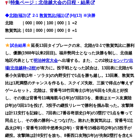
特集ページ：北信越大会の日程・結果
◆
北陸(福3)
2-1
敦賀気比(福1)
(H)(13) ※決勝
北陸 ｜000｜000｜100｜000｜1
0
=2
敦賀気比｜010｜000｜000｜000｜0
0
=1
————————————————–
試合結果
延長13回タイブレークの末、北陸が2-1で敦賀気比に勝利
し、優勝(1988年以来2回目)。福井勢同士となった決勝を制し、北信越
地区代表として
明治神宮大会
へ出場する。また、この2校は
センバツ出
場(北信越枠=2校)
が有力に。
投手戦となった試合は、13回表に北陸が6
番小矢宙歌(1年・ソラタ)の内野安打で1点を勝ち越し。13回裏、敦賀気
比は1死満塁のチャンスを作るも、スクイズ失敗、三振で得点が奪えず
ゲームセット。北陸は、背番号18竹田海士(1年)が6回を1失点と好投
し、その後は背番号11鳴海凱斗(1年)が3回2/3を、最後はエース友廣陸
(2年)が3回1/3を投げ、3投手の継投リレーで勝利を掴み取った。攻撃陣
は計11安打を記録し、7回表に7番谷嵜朋史(1年)の3塁打で1点を奪って
同点とし、その後の勝利へとつなげた。敗れた敦賀気比は、背番号1辻
晶太(2年)・背番号10田中悠希矢(2年)・背番号15桶谷司(2年)の3投手が
継投。攻撃陣は計8安打を放ち、8番西口友翔(1年)が先制2塁打を含む6