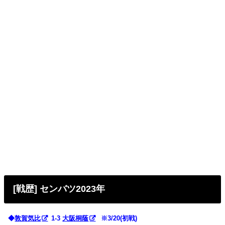
[戦歴] センバツ2023年
◆
敦賀気比
1-3
大阪桐蔭
※3/20(初戦)