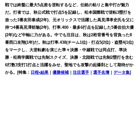
戦では終盤に最大5点差を逆転するなど、伝統の粘りと集中打が魅力
だ。打者では、秋公式戦で打点5を記録し、松本国際戦で逆転3塁打を
放った3番友田泰成(2年)、元オリックスで活躍した高見澤孝史氏を父に
持つ4番高見澤郁魅(2年)、打率.400・最多6打点を記録した5番佐伯大優
(2年)など中軸に力がある。中でも注目は、秋は2桁背番号を背負った8
番西口友翔(1年)だ。秋は打率.438(チーム1位)・打点5(2位)・盗塁4(1位)
をマークし、大逆転劇を演じた準々決勝・中越戦では同点打、準決
勝・松商学園戦では先制スクイズ、決勝・北陸戦では先制2塁打を含む
6打数3安打1打点と活躍をみせ、聖地でも攻撃の起爆剤として期待がか
かる。[特集：
日程•結果
｜
優勝候補
｜
注目選手
｜
選手名簿
｜
データ集
]