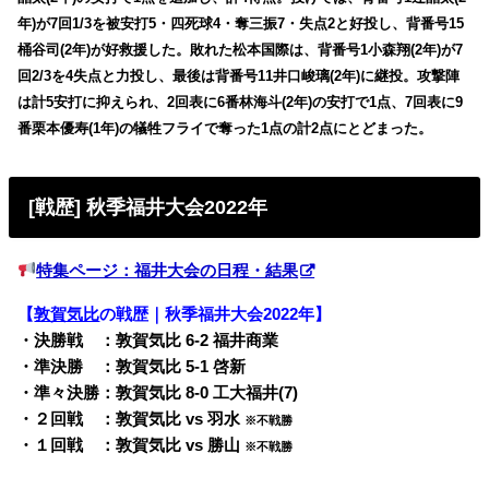
年)が7回1/3を被安打5・四死球4・奪三振7・失点2と好投し、背番号15
桶谷司(2年)が好救援した。敗れた松本国際は、背番号1小森翔(2年)が7
回2/3を4失点と力投し、最後は背番号11井口峻璃(2年)に継投。攻撃陣
は計5安打に抑えられ、2回表に6番林海斗(2年)の安打で1点、7回表に9
番栗本優寿(1年)の犠牲フライで奪った1点の計2点にとどまった。
[戦歴] 秋季福井大会2022年
特集ページ：福井大会の日程・結果
【
敦賀気比
の戦歴｜秋季福井大会2022年】
・決勝戦 ：敦賀気比 6-2 福井商業
・準決勝 ：敦賀気比 5-1 啓新
・準々決勝：敦賀気比 8-0 工大福井(7)
・２回戦 ：敦賀気比 vs 羽水
※不戦勝
・１回戦 ：敦賀気比 vs 勝山
※不戦勝