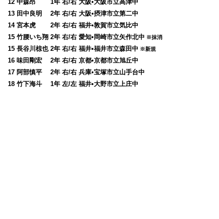
12 中森昂 1年 右/右 大阪•大阪市立高津中
13 田中良明 2年 右/右 大阪•摂津市立第二中
14 宮本虎 2年 右/右 福井•敦賀市立気比中
15 竹腰いち翔 2年 右/右 愛知•岡崎市立矢作北中
※抹消
15 長谷川椋也 2年 右/右 福井•福井市立森田中
※新規
16 味田剛宏 2年 右/右 京都•京都市立旭丘中
17 阿部慎平 2年 右/右 兵庫•宝塚市立山手台中
18 竹下海斗 1年 左/左 福井•大野市立上庄中