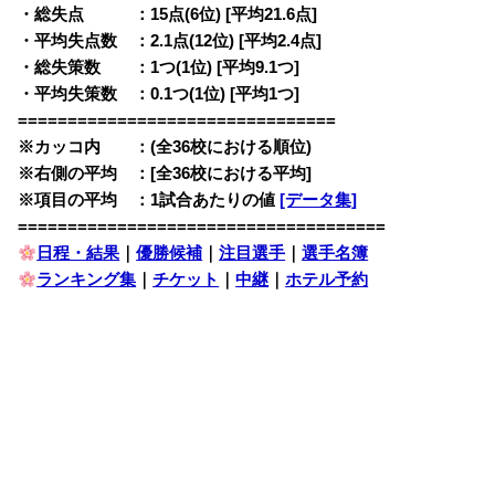
・総失点 ：15点(6位) [平均21.6点]
・平均失点数 ：2.1点(12位) [平均2.4点]
・総失策数 ：1つ(1位) [平均9.1つ]
・平均失策数 ：0.1つ(1位) [平均1つ]
================================
※カッコ内 ：(全36校における順位)
※右側の平均 ：[全36校における平均]
※項目の平均 ：1試合あたりの値
[データ集]
=====================================
日程・結果
｜
優勝候補
｜
注目選手
｜
選手名簿
ランキング集
｜
チケット
｜
中継
｜
ホテル予約