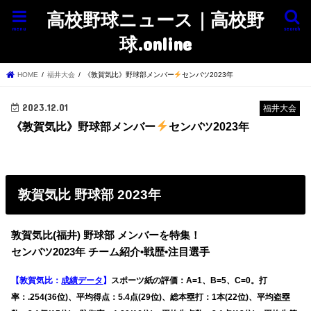
高校野球ニュース｜高校野
menu
search
球.online
HOME
福井大会
《敦賀気比》野球部メンバー
センバツ2023年
2023.12.01
福井大会
《敦賀気比》野球部メンバー
センバツ2023年
敦賀気比 野球部 2023年
敦賀気比(福井) 野球部 メンバーを特集！
センバツ2023年 チーム紹介•戦歴•注目選手
【敦賀気比：
成績データ
】
スポーツ紙の評価：A=1、B=5、C=0。打
率：.254(36位)、平均得点：5.4点(29位)、総本塁打：1本(22位)、平均盗塁