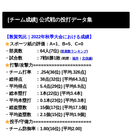
[チーム成績] 公式戦の投打データ集
【敦賀気比｜2022年秋季大会における成績】
スポーツ紙の評価：A=1、B=5、C=0
・部員数 ：64人(7位)
(
部員数ランキング
)
・試合数 ：7戦6勝1敗
(戦歴：
福井
｜
北信越
)
打撃/攻撃力======================
・チーム打率 ：.254(36位) [平均.326点]
・総得点 ：38点(32位) [平均64.3点]
・平均得点 ：5.4点(29位) [平均6.9点]
・総本塁打 ：1本(22位) [平均3.4本]
・平均本塁打 ：0.1本(23位) [平均0.3本]
・総盗塁数 ：15個(17位) [平均17.1個]
・平均盗塁数 ：2.1個(15位) [平均1.9個]
投手/守備力======================
・チーム防御率：1.80(16位) [平均2.00]