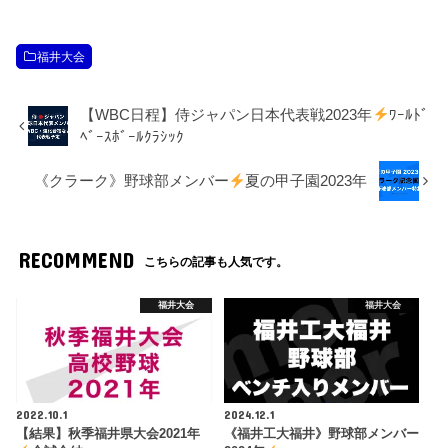
福井大会
【WBC日程】侍ジャパン日本代表戦2023年
ﾜｰﾙﾄﾞ
ﾍﾞｰｽﾎﾞｰﾙｸﾗｼｯｸ
《クラーク》野球部メンバー
夏の甲子園2023年
RECOMMEND
こちらの記事も人気です。
福井大会
福井大会
2022.10.1
2024.12.1
【結果】秋季福井県大会2021年
《福井工大福井》野球部メンバー