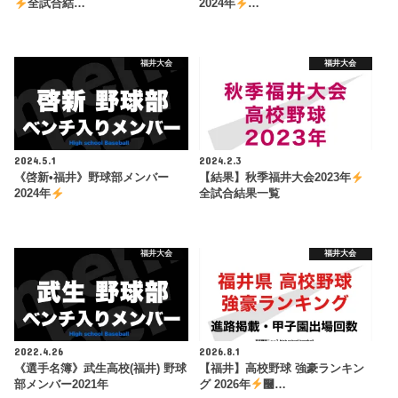
全試合結…
2024年
…
福井大会
福井大会
2024.5.1
2024.2.3
《啓新•福井》野球部メンバー
【結果】秋季福井大会2023年
2024年
全試合結果一覧
福井大会
福井大会
2022.4.26
2026.8.1
《選手名簿》武生高校(福井) 野球
【福井】高校野球 強豪ランキン
部メンバー2021年
グ 2026年
࿠…