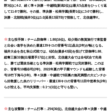
野3位)に4-2、続く準々決勝・中越戦(新潟2位)は最大5点差をひっくり返
して11-8で勝利。その後、準決勝・松商学園(長野1位)に3-0で勝利し、
決勝・北陸戦(福井3位)は1-2(延長13回TB)で惜敗して、北信越準V。
主な投手陣：チーム防御率：1.80(16位)。幼少期の敦賀旅行で東監督
と出会い進学を決めた最速139キロの背番号1辻晶太(2年)が軸となる。
福井大会を含む秋公式戦では、6試合(最多43回)を投げて防御率1.88、
総奪三振32個(出場選手17位)と好投。北信越大会では全4試合で先発
し、勝てば選抜当確となる準決勝・松商学園戦では完封勝利。このほ
か、背番号10桶谷司(2年)、2022年夏の甲子園マウンドも経験した背番
号18竹下海斗(1年)、準々決勝・中越戦で9回裏の無死満塁の大ピンチか
ら好救援した炎のリリーバー・最速138キロの背番号11田中悠希矢(2年)
らが控える。平均失策数：0.1つ(1位)と守りも堅い。
主な攻撃陣：チーム打率：.254(36位)。北信越大会の準々決勝・中越