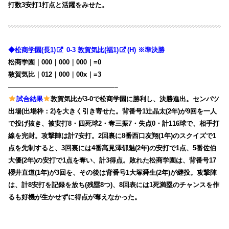
打数3安打1打点と活躍をみせた。
◆
松商学園(長1)
0-3
敦賀気比(福1)
(H) ※準決勝
松商学園｜000｜000｜000｜=0
敦賀気比｜012｜000｜00x｜=3
————————————————–
試合結果
敦賀気比が3-0で松商学園に勝利し、決勝進出。センバツ
出場(出場枠：2)を大きく引き寄せた。背番号1辻晶太(2年)が9回を一人
で投げ抜き、被安打8・四死球2・奪三振7・失点0・計116球で、相手打
線を完封。攻撃陣は計7安打。2回裏に8番西口友翔(1年)のスクイズで1
点を先制すると、3回裏には4番高見澤郁魅(2年)の安打で1点、5番佐伯
大優(2年)の安打で1点を奪い、計3得点。敗れた松商学園は、背番号17
櫻井直道(1年)が3回を、その後は背番号1大塚舜生(2年)が継投。攻撃陣
は、計8安打を記録を放ち(残塁8つ)、8回表には1死満塁のチャンスを作
るも好機が生かせずに得点が奪えなかった。