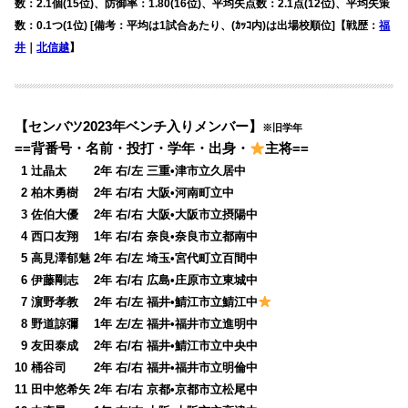
数：2.1個(15位)、防御率：1.80(16位)、平均失点数：2.1点(12位)、平均失策
数：0.1つ(1位) [備考：平均は1試合あたり、(ｶｯｺ内)は出場校順位]【戦歴：
福
井
｜
北信越
】
【センバツ2023年ベンチ入りメンバー】
※旧学年
==背番号・名前・投打・学年・出身・
主将==
0
1 辻晶太 2年 右/左 三重•津市立久居中
0
2 柏木勇樹 2年 右/右 大阪•河南町立中
0
3 佐伯大優 2年 右/右 大阪•大阪市立摂陽中
0
4 西口友翔 1年 右/右 奈良•奈良市立都南中
0
5 高見澤郁魅 2年 右/左 埼玉•宮代町立百間中
0
6 伊藤剛志 2年 右/右 広島•庄原市立東城中
0
7 濵野孝教 2年 右/左 福井•鯖江市立鯖江中
0
8 野道諒彌 1年 左/左 福井•福井市立進明中
0
9 友田泰成 2年 右/右 福井•鯖江市立中央中
10 桶谷司 2年 右/右 福井•福井市立明倫中
11 田中悠希矢 2年 右/右 京都•京都市立松尾中